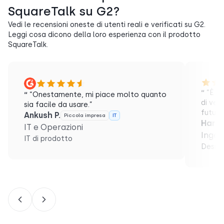
SquareTalk su G2?
Vedi le recensioni oneste di utenti reali e verificati su G2.
Leggi cosa dicono della loro esperienza con il prodotto
SquareTalk.
“
“È un
“
“Onestamente, mi piace molto quanto
di vede
sia facile da usare.”
futuri
Ankush P.
Piccola impresa
IT
Haris 
IT e Operazioni
Ingeg
IT di prodotto
Design