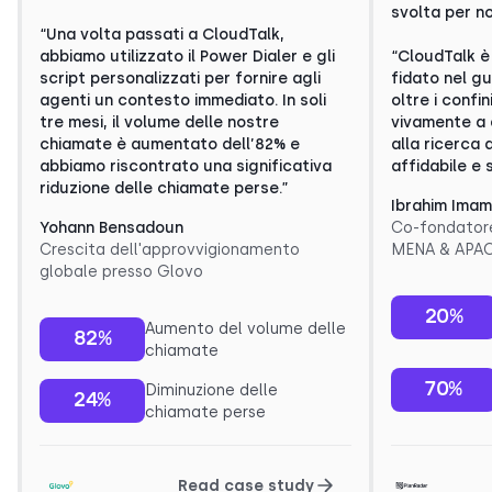
svolta per no
“Una volta passati a CloudTalk,
abbiamo utilizzato il Power Dialer e gli
“CloudTalk è
script personalizzati per fornire agli
fidato nel g
agenti un contesto immediato. In soli
oltre i confin
tre mesi, il volume delle nostre
vivamente a 
chiamate è aumentato dell’82% e
alla ricerca 
abbiamo riscontrato una significativa
affidabile e 
riduzione delle chiamate perse.”
Ibrahim Imam
Yohann Bensadoun
Co-fondator
Crescita dell'approvvigionamento
MENA & APAC
globale presso Glovo
20%
Aumento del volume delle
82%
chiamate
70%
Diminuzione delle
24%
chiamate perse
Read case study