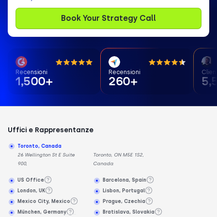
Recensioni
Recensioni
Clien
1,500+
260+
5,
Uffici e Rappresentanze
Toronto, Canada
26 Wellington St E Suite
Toronto, ON M5E 1S2,
900,
Canada
US Office
Barcelona, Spain
London, UK
Lisbon, Portugal
Mexico City, Mexico
Prague, Czechia
München, Germany
Bratislava, Slovakia