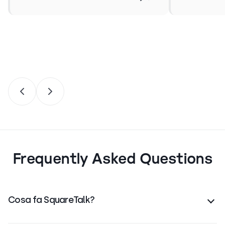
Frequently Asked Questions
Cosa fa SquareTalk?
SquareTalk è una piattaforma di
contact center