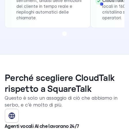
sentiment, analisi delle emozioni
CloudTalk:
A
del cliente in tempo reale e
locali in 160
riepiloghi automatici delle
cristallina s
chiamate.
operatori.
Perché scegliere CloudTalk
rispetto a SquareTalk
Questo è solo un assaggio di ciò che abbiamo in
serbo, e c’è molto di più.
Agenti vocali AI che lavorano 24/7