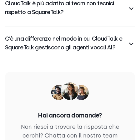
CloudTalk è più adatto ai team non tecnici
fluida con una facile configurazione e integrazione
rispetto a SquareTalk?
di oltre
100 sistemi CRM
.
CloudTalk è riconosciuto per la sua interfaccia
intuitiva e la
configurazione rapida
, rendendo più
C’è una differenza nel modo in cui CloudTalk e
facile per i team andare online in un solo giorno
SquareTalk gestiscono gli agenti vocali AI?
senza una supervisione tecnica complessa.
Sì; CloudTalk ti consente di implementare
agenti
vocali AI
completamente autonomi per gestire le
richieste in entrata 24 ore su 24, 7 giorni su 7, mentre
l’AI di SquareTalk si concentra principalmente
sull’assistenza agli agenti umani.
Hai ancora domande?
Non riesci a trovare la risposta che
cerchi? Chatta con il nostro team