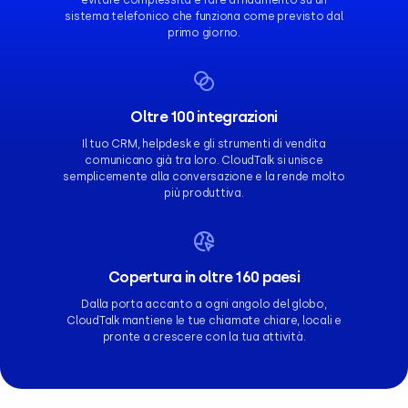
evitare complessità e fare affidamento su un
sistema telefonico che funziona come previsto dal
primo giorno.
Oltre 100 integrazioni
Il tuo CRM, helpdesk e gli strumenti di vendita
comunicano già tra loro. CloudTalk si unisce
semplicemente alla conversazione e la rende molto
più produttiva.
Copertura in oltre 160 paesi
Dalla porta accanto a ogni angolo del globo,
CloudTalk mantiene le tue chiamate chiare, locali e
pronte a crescere con la tua attività.