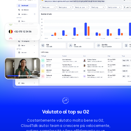
Valutato al top su G2
Costantemente valutato molto bene su G2,
CloudTalk aiuta i team a crescere più velocemente,