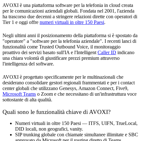
AVOXI è una piattaforma software per la telefonia in cloud creata
per le comunicazioni aziendali globali. Fondata nel 2001, l'azienda
ha trascorso due decenni a stringere relazioni dirette con operatori di
Tier 1 e oggi offre
numeri virtuali in oltre 150 Paesi
.
Negli ultimi anni il posizionamento della piattaforma si è spostato da
"operatore" a "software per la telefonia aziendale". I recenti lanci di
funzionalità come Trusted Outbound Voice, il monitoraggio
proattivo dei servizi basato sull'IA e l'Intelligent
Caller ID
indicano
una chiara volontà di giustificare prezzi premium attraverso
l'intelligenza del software.
AVOXI è progettato specificamente per le multinazionali che
desiderano consolidare gestori regionali frammentati e per i contact
center globali che utilizzano Genesys, Amazon Connect, Five9,
Microsoft Teams
o Zoom e che necessitano di un'infrastruttura voce
sottostante di alta qualità.
Quali sono le funzionalità chiave di AVOXI?
Numeri virtuali in oltre 150 Paesi — ITFS, UIFN, TrueLocal,
DID locali, non geografici, vanity.
SIP trunking globale con chiamate simultanee illimitate e SBC
approvato da Microsoft per il routing diretto di Teams.