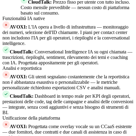
CloudTalk
:
Prezzo fisso per utente con tutto incluso.
Costo mensile prevedibile — nessun costo di piattaforma
basato sul consumo.
Funzionalità IA native
AVOXI
:
L'IA opera a livello di infrastruttura — monitoraggio
dei numeri, selezione dell'ID chiamante. I piani per contact center
non includono l'IA per gli operatori, i riepiloghi e la conversational
intelligence.
CloudTalk
:
Conversational Intelligence IA su ogni chiamata —
trascrizioni, riepiloghi, sentiment, rilevamento dei temi e coaching
con IA. Progettata appositamente per gli operatori.
Analisi e reportistica
AVOXI
:
Gli utenti segnalano costantemente che la reportistica
non è abbastanza esaustiva o personalizzabile — le metriche
personalizzate richiedono esportazioni CSV e analisi manuali.
CloudTalk
:
Dashboard in tempo reale per KPI degli operatori,
prestazioni delle code, tag delle campagne e analisi delle conversioni
— integrate, senza costi aggiuntivi e senza bisogno di strumenti di
BI.
Unificazione della piattaforma
AVOXI
:
Progettata come overlay vocale su un CCaaS esistente
— due fornitori, due contratti e due canali di assistenza in caso di