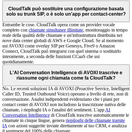
CloudTalk può sostituire una configurazione basata
solo su trunk SIP, o è solo un'app per contact-center?
Entrambe le cose. CloudTalk opera come un provider vocale
completo con
chiamate simultanee illimitate
, monitoraggio in tempo
reale della qualità delle chiamate e un'infrastruttura distribuita nei
nove data center globali di AWS e Google Cloud. Se al momento
usi AVOXI come overlay SIP per Genesys, Five9 o Amazon
Connect, CloudTalk può integrarsi con quel sistema o sostituirlo
interamente, a seconda delle funzioni CCaaS che usi
quotidianamente.
L'AI Conversation Intelligence di AVOXI trascrive e
riassume ogni chiamata come fa CloudTalk?
No. Le recenti soluzioni IA di AVOXI (Proactive Service, Intelligent
Caller ID, Trusted Outbound Voice) operano a livello di rete, non di
conversazione. Analisi indipendenti evidenziano che i piani per
contact center di AVOXI non includono la trascrizione nativa delle
chiamate, i riepiloghi IA o l'analisi del sentiment. L'app
AI
Conversation Intelligence
di CloudTalk trascrive automaticamente le
chiamate in cinque lingue, genera
riepiloghi delle chiamate tramite
IA
con azioni suggerite inviate direttamente al tuo CRM, e analizza
il sentiment del 100% delle chiamate.