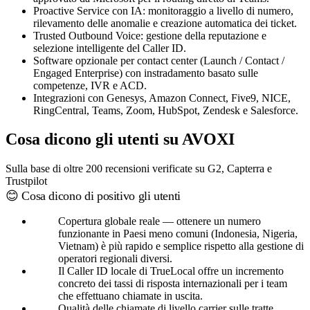
Proactive Service con IA: monitoraggio a livello di numero,
rilevamento delle anomalie e creazione automatica dei ticket.
Trusted Outbound Voice: gestione della reputazione e
selezione intelligente del Caller ID.
Software opzionale per contact center (Launch / Contact /
Engaged Enterprise) con instradamento basato sulle
competenze, IVR e ACD.
Integrazioni con Genesys, Amazon Connect, Five9, NICE,
RingCentral, Teams, Zoom, HubSpot, Zendesk e Salesforce.
Cosa dicono gli utenti su AVOXI
Sulla base di oltre 200 recensioni verificate su G2, Capterra e
Trustpilot
😊 Cosa dicono di positivo gli utenti
Copertura globale reale — ottenere un numero
funzionante in Paesi meno comuni (Indonesia, Nigeria,
Vietnam) è più rapido e semplice rispetto alla gestione di
operatori regionali diversi.
Il Caller ID locale di TrueLocal offre un incremento
concreto dei tassi di risposta internazionali per i team
che effettuano chiamate in uscita.
Qualità delle chiamate di livello carrier sulle tratte