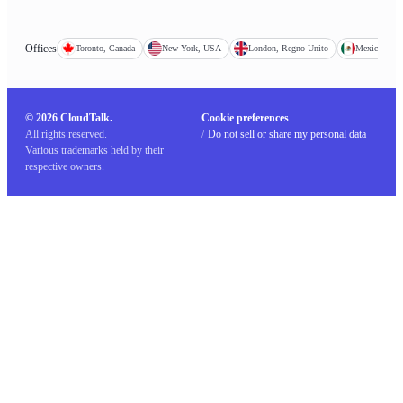
Offices
Toronto, Canada
New York, USA
London, Regno Unito
Mexico City
© 2026 CloudTalk.
Cookie preferences
All rights reserved.
/
Do not sell or share my personal data
Various trademarks held by their
respective owners.