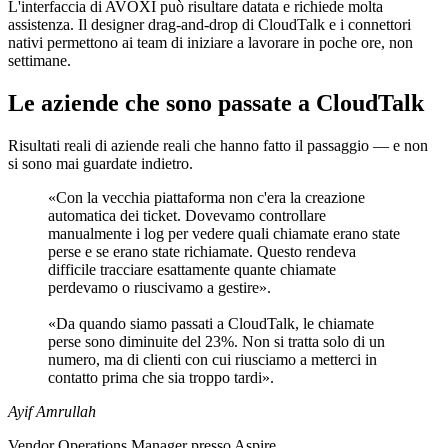
L'interfaccia di AVOXI può risultare datata e richiede molta
assistenza. Il designer drag-and-drop di CloudTalk e i connettori
nativi permettono ai team di iniziare a lavorare in poche ore, non
settimane.
Le aziende che sono passate a CloudTalk
Risultati reali di aziende reali che hanno fatto il passaggio — e non
si sono mai guardate indietro.
«Con la vecchia piattaforma non c'era la creazione
automatica dei ticket. Dovevamo controllare
manualmente i log per vedere quali chiamate erano state
perse e se erano state richiamate. Questo rendeva
difficile tracciare esattamente quante chiamate
perdevamo o riuscivamo a gestire».
«Da quando siamo passati a CloudTalk, le chiamate
perse sono diminuite del 23%. Non si tratta solo di un
numero, ma di clienti con cui riusciamo a metterci in
contatto prima che sia troppo tardi».
Ayif Amrullah
Vendor Operations Manager presso Aspire