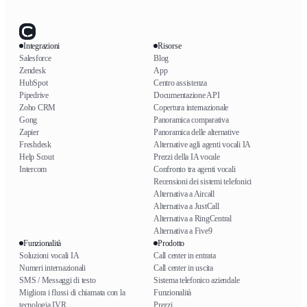
Integrazioni
Risorse
Salesforce
Blog
Zendesk
App
HubSpot
Centro assistenza
Pipedrive
Documentazione API
Zoho CRM
Copertura internazionale
Gong
Panoramica comparativa
Zapier
Panoramica delle alternative
Freshdesk
Alternative agli agenti vocali IA
Help Scout
Prezzi della IA vocale
Intercom
Confronto tra agenti vocali
Recensioni dei sistemi telefonici
Alternativa a Aircall
Alternativa a JustCall
Alternativa a RingCentral
Alternativa a Five9
Funzionalità
Prodotto
Soluzioni vocali IA
Call center in entrata
Numeri internazionali
Call center in uscita
SMS / Messaggi di testo
Sistema telefonico aziendale
Migliora i flussi di chiamata con la
Funzionalità
tecnologia IVR
Prezzi