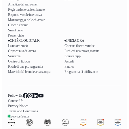
Analitica del call center
Registrazione delle chiamate
Risposta vocale interattiva
Monitoraggio delle chiamate
Clicca e chiama
Smart dialer
Power dialer
CHI È CLOUDTALK
INIZIA ORA
La nostra storia
Contatta il team vendite
Opportunità di lavoro
Richiedi una prova gratuita
Sicurezza
Scarica l'app
Centro di fiducia
Accedi
Richiedi una prova gratuita
Partner
Materiali del brand e area stampa
Programma di affiliazione
Follow Us
Contact Us
Privacy Notice
Terms and Conditions
Service Status