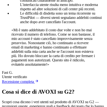
comunicati chiaramente in anticipo.
L'interfaccia utente risulta meno intuitiva e moderna
rispetto ad altre soluzioni di call center più recenti.
Le difficoltà di disdetta sono un tema ricorrente su
TrustPilot — diversi utenti segnalano addebiti continui
anche dopo aver cancellato l'account.
«Mi è stato addebitato il costo due volte e non ho mai
ricevuto il numero di telefono. Come se non bastasse, il
mio account è stato cancellato improvvisamente senza
preavviso. Nonostante ciò, ho continuato a ricevere
email di marketing e hanno continuato a effettuare
addebiti sulla mia carta anche se l'account non esisteva
più. Ho dovuto bloccare la carta di credito per fermare i
pagamenti non autorizzati. Questo sito è ridicolo,
evitatelo assolutamente!»
Fast G.
Utente verificato
Recensione completa
Cosa si dice di AVOXI su G2?
Scopri cosa dicono i veri utenti sul prodotto di AVOXI su G2 —
recensioni oneste, esperienze reali e feedback dei team che lo hanno