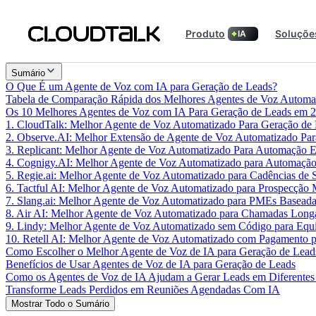
Produto
Soluçõe
IA
Sumário
O Que É um Agente de Voz com IA para Geração de Leads?
Tabela de Comparação Rápida dos Melhores Agentes de Voz Automa
Os 10 Melhores Agentes de Voz com IA Para Geração de Leads em 
1. CloudTalk: Melhor Agente de Voz Automatizado Para Geração de
2. Observe.AI: Melhor Extensão de Agente de Voz Automatizado Par
3. Replicant: Melhor Agente de Voz Automatizado Para Automação En
4. Cognigy.AI: Melhor Agente de Voz Automatizado para Automação 
5. Regie.ai: Melhor Agente de Voz Automatizado para Cadências d
6. Tactful AI: Melhor Agente de Voz Automatizado para Prospecção 
7. Slang.ai: Melhor Agente de Voz Automatizado para PMEs Basea
8. Air AI: Melhor Agente de Voz Automatizado para Chamadas Lon
9. Lindy: Melhor Agente de Voz Automatizado sem Código para Equ
10. Retell AI: Melhor Agente de Voz Automatizado com Pagamento p
Como Escolher o Melhor Agente de Voz de IA para Geração de Lead
Benefícios de Usar Agentes de Voz de IA para Geração de Leads
Como os Agentes de Voz de IA Ajudam a Gerar Leads em Diferentes 
Transforme Leads Perdidos em Reuniões Agendadas Com IA
Mostrar Todo o Sumário