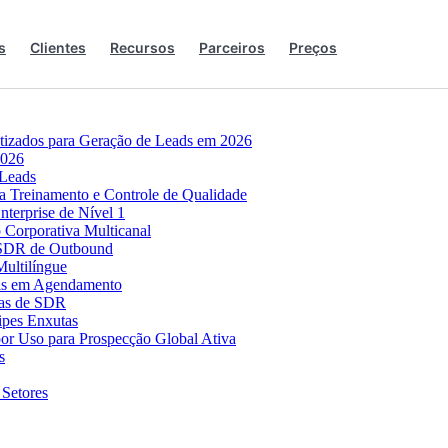
s
Clientes
Recursos
Parceiros
Preços
tizados para Geração de Leads em 2026
2026
 Leads
a Treinamento e Controle de Qualidade
terprise de Nível 1
Corporativa Multicanal
e SDR de Outbound
Multilíngue
das em Agendamento
gas de SDR
ipes Enxutas
or Uso para Prospecção Global Ativa
s
Setores