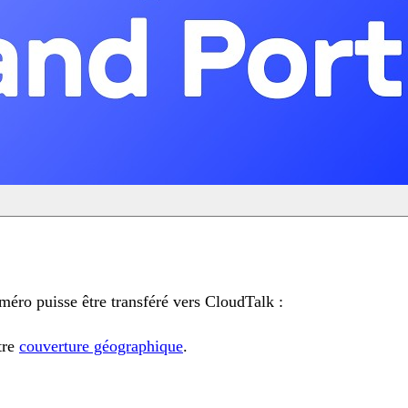
méro puisse être transféré vers CloudTalk :
tre
couverture géographique
.