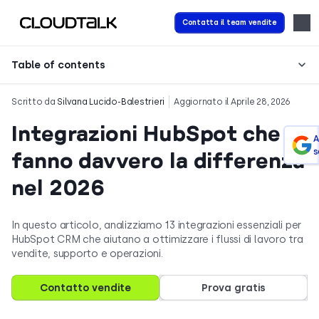
Contatta il team vendite
Table of contents
Scritto da
Silvana Lucido-Balestrieri
Aggiornato il Aprile 28, 2026
Integrazioni HubSpot che
A
s
fanno davvero la differenza
nel 2026
In questo articolo, analizziamo 13 integrazioni essenziali per
HubSpot CRM che aiutano a ottimizzare i flussi di lavoro tra
vendite, supporto e operazioni.
Contatto vendite
Prova gratis