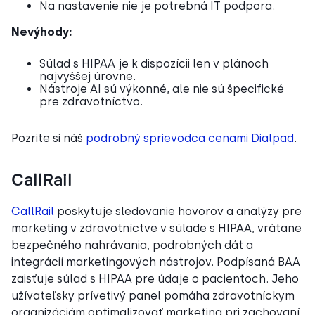
Na nastavenie nie je potrebná IT podpora.
Nevýhody:
Súlad s HIPAA je k dispozícii len v plánoch
najvyššej úrovne.
Nástroje AI sú výkonné, ale nie sú špecifické
pre zdravotníctvo.
Pozrite si náš
podrobný sprievodca cenami Dialpad
.
CallRail
CallRail
poskytuje sledovanie hovorov a analýzy pre
marketing v zdravotníctve v súlade s HIPAA, vrátane
bezpečného nahrávania, podrobných dát a
integrácií marketingových nástrojov. Podpísaná BAA
zaisťuje súlad s HIPAA pre údaje o pacientoch. Jeho
užívateľsky prívetivý panel pomáha zdravotníckym
organizáciám optimalizovať marketing pri zachovaní