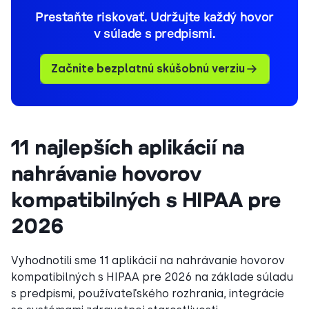
Prestaňte riskovať. Udržujte každý hovor
v súlade s predpismi.
Začnite bezplatnú skúšobnú verziu
11 najlepších aplikácií na
nahrávanie hovorov
kompatibilných s HIPAA pre
2026
Vyhodnotili sme 11 aplikácií na nahrávanie hovorov
kompatibilných s HIPAA pre 2026 na základe súladu
s predpismi, používateľského rozhrania, integrácie