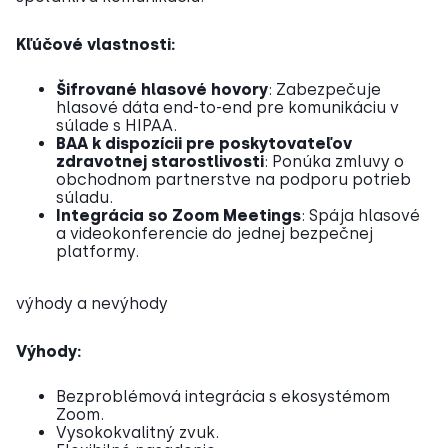
Kľúčové vlastnosti:
Šifrované hlasové hovory
: Zabezpečuje
hlasové dáta end-to-end pre komunikáciu v
súlade s HIPAA.
BAA k dispozícii pre poskytovateľov
zdravotnej starostlivosti
: Ponúka zmluvy o
obchodnom partnerstve na podporu potrieb
súladu.
Integrácia so Zoom Meetings
: Spája hlasové
a videokonferencie do jednej bezpečnej
platformy.
výhody a nevýhody
Výhody:
Bezproblémová integrácia s ekosystémom
Zoom.
Vysokokvalitný zvuk.