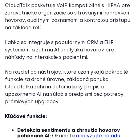
CloudTalk poskytuje VoIP kompatibilné s HIPAA pre
zdravotnícke organizácie so šifrovanými nahrávkami
hovorov, auditnými záznamami a kontrolou prístupu
na základe rolí.
Ľahko sa integruje s populárnymi CRM a EHR
systémami a zahŕňa AI analytiku hovorov pre
náhľady na interakcie s pacientmi.
Na rozdiel od nástrojov, ktoré uzamykajú pokročilé
funkcie za drahé úrovne, základná ponuka
CloudTalku zahŕňa automatický prepis a
upozornenia AI na súlad s predpismi bez potreby
prémiových upgradov.
Kľúčové funkcie:
Detekcia sentimentu a zhrnutia hovorov
poháňané AI
: Okamžite
analyzujte náladu