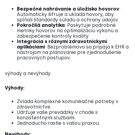
Bezpečné nahrávanie a úložisko hovorov
:
Automaticky šifruje a ukladá hovory, aby
spĺňali štandardy súladu a ochrany údajov.
Pokročilá analytika
: Poskytuje podrobné
metriky hovorov na optimalizáciu výkonu a
zabezpečenie kontroly kvality.
Integrácia s rôznymi zdravotníckymi
aplikáciami
: Bezproblémovo sa pripája k EHR a
nástrojom na plánovanie pre zjednodušenie
pracovných postupov.
výhody a nevýhody
Výhody:
Zvláda komplexné komunikačné potreby v
zdravotníctve.
Udržuje vaše prevádzky v chode s
konzistentnými službami.
Jednoducho rastie s vašou praxou.
Nevýhody: