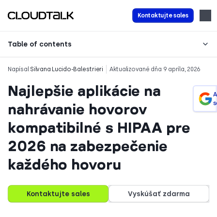
Kontaktujte sales
Table of contents
Napísal
Silvana Lucido-Balestrieri
Aktualizované dňa 9 apríla, 2026
Najlepšie aplikácie na
A
s
nahrávanie hovorov
kompatibilné s HIPAA pre
2026 na zabezpečenie
každého hovoru
Kontaktujte sales
Vyskúšať zdarma