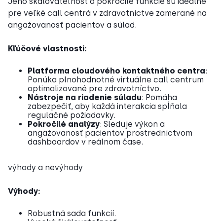
Jeho škálovateľnosť a pokročilé funkcie sú ideálne
pre veľké call centrá v zdravotníctve zamerané na
angažovanosť pacientov a súlad.
Kľúčové vlastnosti:
Platforma cloudového kontaktného centra
:
Ponúka plnohodnotné virtuálne call centrum
optimalizované pre zdravotníctvo.
Nástroje na riadenie súladu
: Pomáha
zabezpečiť, aby každá interakcia spĺňala
regulačné požiadavky.
Pokročilé analýzy
: Sleduje výkon a
angažovanosť pacientov prostredníctvom
dashboardov v reálnom čase.
výhody a nevýhody
Výhody:
Robustná sada funkcií.