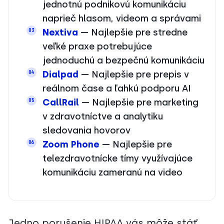
jednotnú podnikovú komunikáciu
naprieč hlasom, videom a správami
Nextiva
— Najlepšie pre stredne
03
veľké praxe potrebujúce
jednoduchú a bezpečnú komunikáciu
Dialpad
— Najlepšie pre prepis v
04
reálnom čase a ľahkú podporu AI
CallRail
— Najlepšie pre marketing
05
v zdravotníctve a analytiku
sledovania hovorov
Zoom Phone
— Najlepšie pre
06
telezdravotnícke tímy využívajúce
komunikáciu zameranú na video
Jedno porušenie HIPAA vás môže stáť