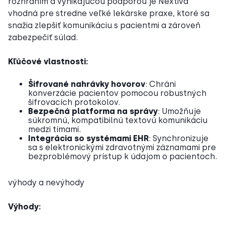
rozhraním a vynikajúcou podporou je Nextiva
vhodná pre stredne veľké lekárske praxe, ktoré sa
snažia zlepšiť komunikáciu s pacientmi a zároveň
zabezpečiť súlad.
Kľúčové vlastnosti:
Šifrované nahrávky hovorov
: Chráni
konverzácie pacientov pomocou robustných
šifrovacích protokolov.
Bezpečná platforma na správy
: Umožňuje
súkromnú, kompatibilnú textovú komunikáciu
medzi tímami.
Integrácia so systémami EHR
: Synchronizuje
sa s elektronickými zdravotnými záznamami pre
bezproblémový prístup k údajom o pacientoch.
výhody a nevýhody
Výhody: