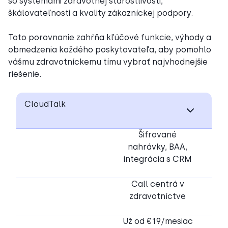
so systémami zdravotnej starostlivosti,
škálovateľnosti a kvality zákazníckej podpory.
Toto porovnanie zahŕňa kľúčové funkcie, výhody a
obmedzenia každého poskytovateľa, aby pomohlo
vášmu zdravotníckemu tímu vybrať najvhodnejšie
riešenie.
CloudTalk
Šifrované
nahrávky, BAA,
integrácia s CRM
Call centrá v
zdravotníctve
Už od €19/mesiac