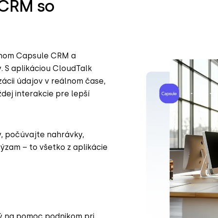
 CRM so
témom Capsule CRM a
 S aplikáciou CloudTalk
zácii údajov v reálnom čase,
ej interakcie pre lepší
v, počúvajte nahrávky,
ýzam – to všetko z aplikácie
ý na pomoc podnikom pri