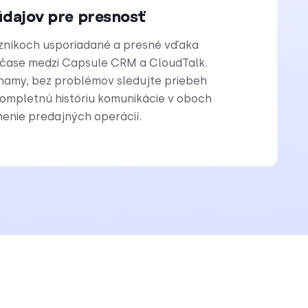
údajov pre presnosť
zníkoch usporiadané a presné vďaka
m čase medzi Capsule CRM a CloudTalk.
znamy, bez problémov sledujte priebeh
 kompletnú históriu komunikácie v oboch
enie predajných operácií.