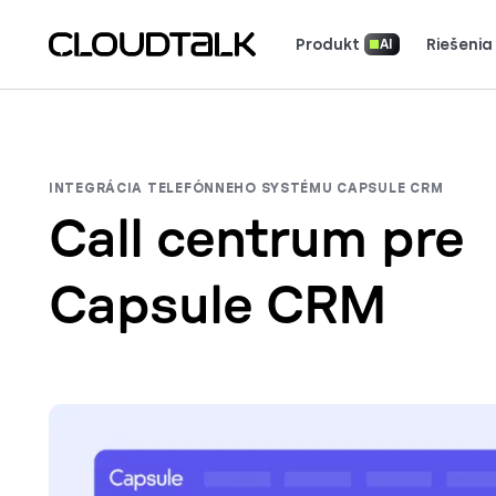
Produkt
Riešenia
AI
Stiahnite si naše aplikácie
Prečítajte si, a
Pozrite si, čo hovoria (a milujú) z
Povedzte svoj príbeh. Získajt
INTEGRÁCIA TELEFÓNNEHO SYSTÉMU CAPSULE CRM
Call centrum pre
Capsule CRM