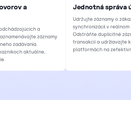
ovorov a
Jednotná správa 
Udržujte záznamy o záka
synchronizácii v reálno
odchádzajúcich a
Odstráňte duplicitné zá
 Zaznamenávajte záznamy
transakcií a udržiavajte
neho zadávania.
platformách na zefektívn
kazníkoch aktuálne,
ie.