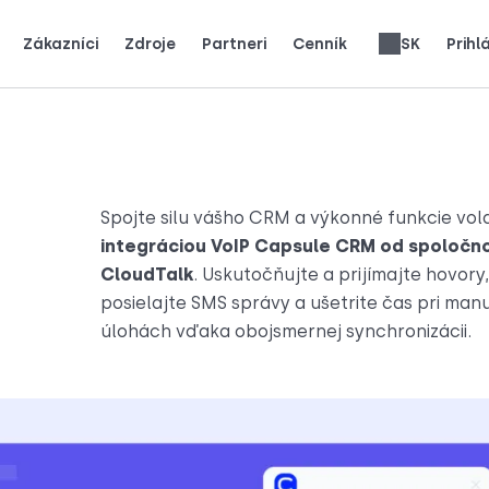
Zákazníci
Zdroje
Partneri
Cenník
SK
Prihl
ko skutočné tímy používajú CloudTalk na rast.
ákazníci.
e pozornosť.
Získajte 25 % MRR za každú registráciu.
Až 30 % podiel z celoživotného výnosu.
Recenzie telefónnych systémov
English
Español
Français
Português
Deutsch
Italiano
العربية
Română
Svenska
Türkçe
Nederlands
עברית
繁體中文
Ελληνικά
Polski
Spojte silu vášho CRM a výkonné funkcie vola
integráciou VoIP Capsule CRM od spoločno
CloudTalk
. Uskutočňujte a prijímajte hovory,
posielajte SMS správy a ušetrite čas pri ma
úlohách vďaka obojsmernej synchronizácii.