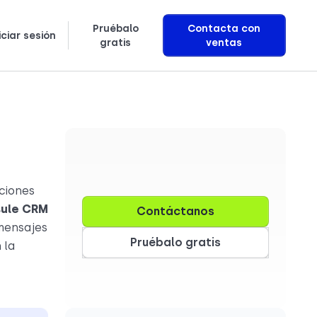
Pruébalo
Contacta con
iciar sesión
gratis
ventas
κά
ki
Puntos de referencia de investigación
Aprende exactamente cómo construimos agentes de voz con IA que generan ingresos
ciones
sule CRM
Contáctanos
 mensajes
Pruébalo gratis
 la