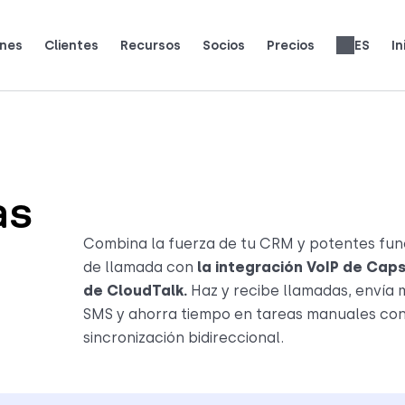
ones
Clientes
Recursos
Socios
Precios
ES
In
equipos reales usan CloudTalk para crecer.
lo que dicen (y les encanta) a los clientes.
Gana un 25% de MRR por cada registro.
Hasta un 30% de reparto de ingresos de por vida.
Opiniones de sistemas telefónicos
Precios de las funcionalidades
English
Français
Português
Slovenčina
Deutsch
Italiano
العربية
Română
Svenska
Türkçe
Nederlands
עברית
繁體中文
Ελληνι
Pols
as
Combina la fuerza de tu CRM y potentes fun
de llamada con
la integración VoIP de Cap
de CloudTalk.
Haz y recibe llamadas, envía
SMS y ahorra tiempo en tareas manuales con
sincronización bidireccional.