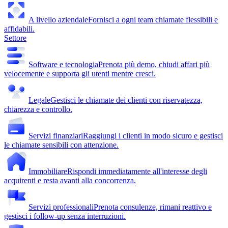
A livello aziendale
Fornisci a ogni team chiamate flessibili e
affidabili.
Settore
Software e tecnologia
Prenota più demo, chiudi affari più
velocemente e supporta gli utenti mentre cresci.
Legale
Gestisci le chiamate dei clienti con riservatezza,
chiarezza e controllo.
Servizi finanziari
Raggiungi i clienti in modo sicuro e gestisci
le chiamate sensibili con attenzione.
Immobiliare
Rispondi immediatamente all'interesse degli
acquirenti e resta avanti alla concorrenza.
Servizi professionali
Prenota consulenze, rimani reattivo e
gestisci i follow-up senza interruzioni.