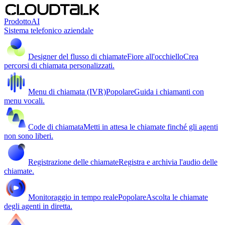
Prodotto
AI
Sistema telefonico aziendale
Designer del flusso di chiamate
Fiore all'occhiello
Crea
percorsi di chiamata personalizzati.
Menu di chiamata (IVR)
Popolare
Guida i chiamanti con
menu vocali.
Code di chiamata
Metti in attesa le chiamate finché gli agenti
non sono liberi.
Registrazione delle chiamate
Registra e archivia l'audio delle
chiamate.
Monitoraggio in tempo reale
Popolare
Ascolta le chiamate
degli agenti in diretta.