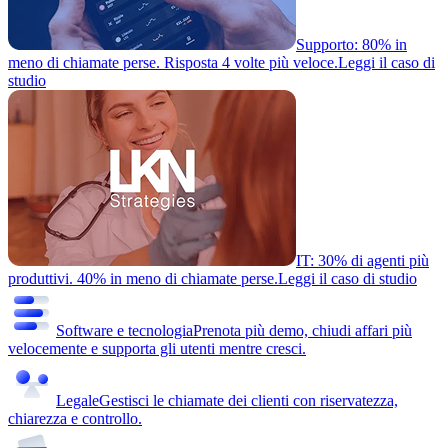
Supporto: 80% in
meno di chiamate perse. Risposta 4 volte più veloce.
Leggi il caso di
studio
IT: 30% di agenti più
produttivi. 40% in meno di chiamate perse.
Leggi il caso di studio
Software e tecnologia
Prenota più demo, chiudi affari più
velocemente e supporta gli utenti mentre cresci.
Legale
Gestisci le chiamate dei clienti con riservatezza,
chiarezza e controllo.