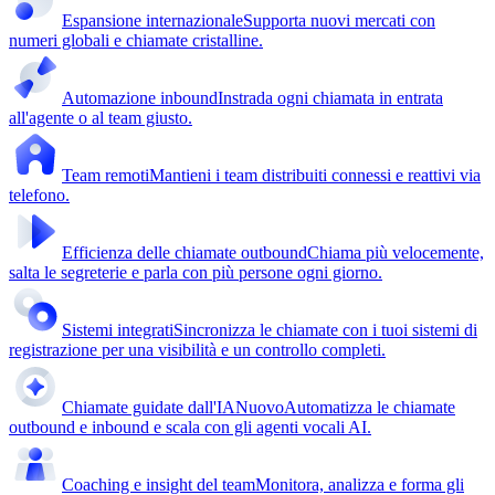
Espansione internazionale
Supporta nuovi mercati con
numeri globali e chiamate cristalline.
Automazione inbound
Instrada ogni chiamata in entrata
all'agente o al team giusto.
Team remoti
Mantieni i team distribuiti connessi e reattivi via
telefono.
Efficienza delle chiamate outbound
Chiama più velocemente,
salta le segreterie e parla con più persone ogni giorno.
Sistemi integrati
Sincronizza le chiamate con i tuoi sistemi di
registrazione per una visibilità e un controllo completi.
Chiamate guidate dall'IA
Nuovo
Automatizza le chiamate
outbound e inbound e scala con gli agenti vocali AI.
Coaching e insight del team
Monitora, analizza e forma gli