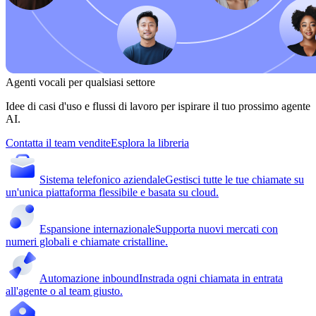
Agenti vocali per qualsiasi settore
Idee di casi d'uso e flussi di lavoro per ispirare il tuo prossimo agente
AI.
Contatta il team vendite
Esplora la libreria
Sistema telefonico aziendale
Gestisci tutte le tue chiamate su
un'unica piattaforma flessibile e basata su cloud.
Espansione internazionale
Supporta nuovi mercati con
numeri globali e chiamate cristalline.
Automazione inbound
Instrada ogni chiamata in entrata
all'agente o al team giusto.