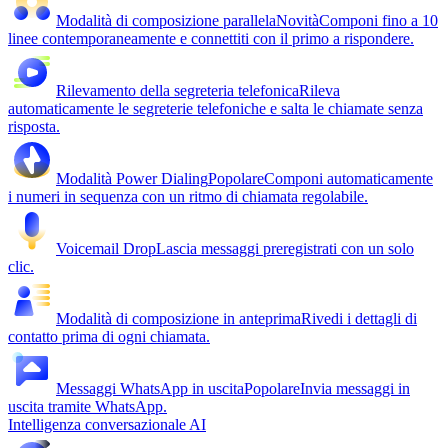
Modalità di composizione parallela
Novità
Componi fino a 10
linee contemporaneamente e connettiti con il primo a rispondere.
Rilevamento della segreteria telefonica
Rileva
automaticamente le segreterie telefoniche e salta le chiamate senza
risposta.
Modalità Power Dialing
Popolare
Componi automaticamente
i numeri in sequenza con un ritmo di chiamata regolabile.
Voicemail Drop
Lascia messaggi preregistrati con un solo
clic.
Modalità di composizione in anteprima
Rivedi i dettagli di
contatto prima di ogni chiamata.
Messaggi WhatsApp in uscita
Popolare
Invia messaggi in
uscita tramite WhatsApp.
Intelligenza conversazionale AI