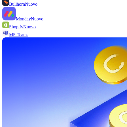
Bullhorn
Nuovo
Monday
Nuovo
Shopify
Nuovo
MS Teams