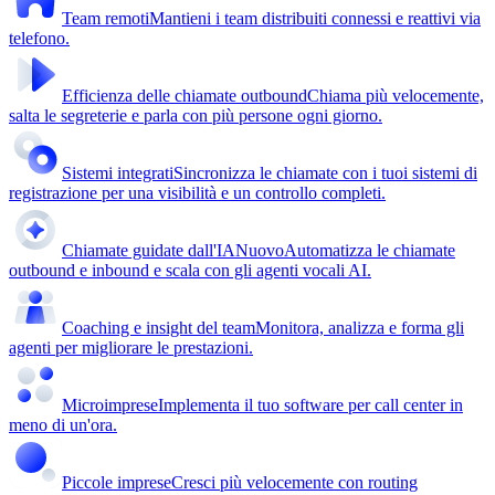
Team remoti
Mantieni i team distribuiti connessi e reattivi via
telefono.
Efficienza delle chiamate outbound
Chiama più velocemente,
salta le segreterie e parla con più persone ogni giorno.
Sistemi integrati
Sincronizza le chiamate con i tuoi sistemi di
registrazione per una visibilità e un controllo completi.
Chiamate guidate dall'IA
Nuovo
Automatizza le chiamate
outbound e inbound e scala con gli agenti vocali AI.
Coaching e insight del team
Monitora, analizza e forma gli
agenti per migliorare le prestazioni.
Microimprese
Implementa il tuo software per call center in
meno di un'ora.
Piccole imprese
Cresci più velocemente con routing