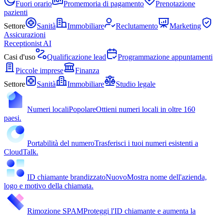
Fuori orario
Promemoria di pagamento
Prenotazione
pazienti
Settore
Sanità
Immobiliare
Reclutamento
Marketing
Assicurazioni
Receptionist AI
Casi d'uso
Qualificazione lead
Programmazione appuntamenti
Piccole imprese
Finanza
Settore
Sanità
Immobiliare
Studio legale
Numeri locali
Popolare
Ottieni numeri locali in oltre 160
paesi.
Portabilità del numero
Trasferisci i tuoi numeri esistenti a
CloudTalk.
ID chiamante brandizzato
Nuovo
Mostra nome dell'azienda,
logo e motivo della chiamata.
Rimozione SPAM
Proteggi l'ID chiamante e aumenta la