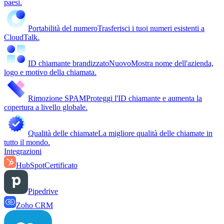
paesi.
Portabilità del numero
Trasferisci i tuoi numeri esistenti a
CloudTalk.
ID chiamante brandizzato
Nuovo
Mostra nome dell'azienda,
logo e motivo della chiamata.
Rimozione SPAM
Proteggi l'ID chiamante e aumenta la
copertura a livello globale.
Qualità delle chiamate
La migliore qualità delle chiamate in
tutto il mondo.
Integrazioni
HubSpot
Certificato
Pipedrive
Zoho CRM