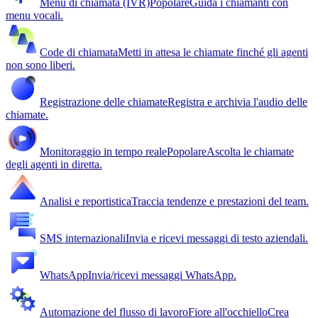
Menu di chiamata (IVR)
Popolare
Guida i chiamanti con
menu vocali.
Code di chiamata
Metti in attesa le chiamate finché gli agenti
non sono liberi.
Registrazione delle chiamate
Registra e archivia l'audio delle
chiamate.
Monitoraggio in tempo reale
Popolare
Ascolta le chiamate
degli agenti in diretta.
Analisi e reportistica
Traccia tendenze e prestazioni del team.
SMS internazionali
Invia e ricevi messaggi di testo aziendali.
WhatsApp
Invia/ricevi messaggi WhatsApp.
Automazione del flusso di lavoro
Fiore all'occhiello
Crea