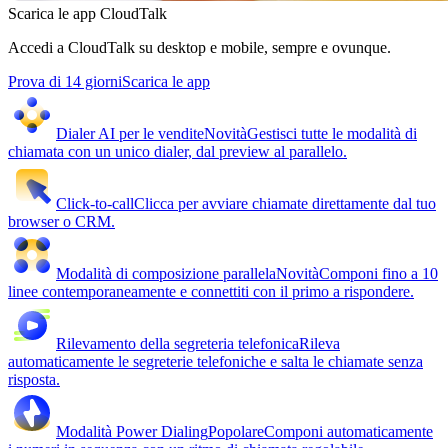
Scarica le app CloudTalk
Accedi a CloudTalk su desktop e mobile, sempre e ovunque.
Prova di 14 giorni
Scarica le app
Dialer AI per le vendite
Novità
Gestisci tutte le modalità di
chiamata con un unico dialer, dal preview al parallelo.
Click-to-call
Clicca per avviare chiamate direttamente dal tuo
browser o CRM.
Modalità di composizione parallela
Novità
Componi fino a 10
linee contemporaneamente e connettiti con il primo a rispondere.
Rilevamento della segreteria telefonica
Rileva
automaticamente le segreterie telefoniche e salta le chiamate senza
risposta.
Modalità Power Dialing
Popolare
Componi automaticamente