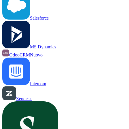
Salesforce
MS Dynamics
OdooCRM
Nuovo
Intercom
Zendesk