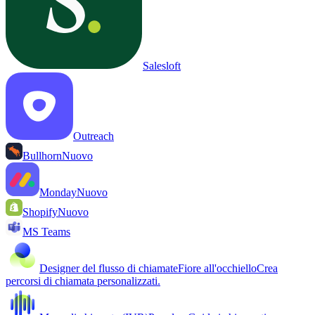
Salesloft
Outreach
Bullhorn
Nuovo
Monday
Nuovo
Shopify
Nuovo
MS Teams
Designer del flusso di chiamate
Fiore all'occhiello
Crea
percorsi di chiamata personalizzati.