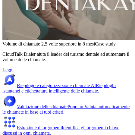
Volume di chiamate 2,5 volte superiore in 8 mesi
Case study
CloudTalk Dialer aiuta il leader del turismo dentale ad aumentare il
volume delle chiamate.
Leggi
Riepilogo e categorizzazione chiamate AI
Riepiloghi
istantanei e etichettatura intelligente delle chiamate.
Valutazione delle chiamate
Popolare
Valuta automaticamente
le chiamate in base ai tuoi criteri.
Estrazione di argomenti
Identifica gli argomenti chiave
discussi in ogni chiamata.