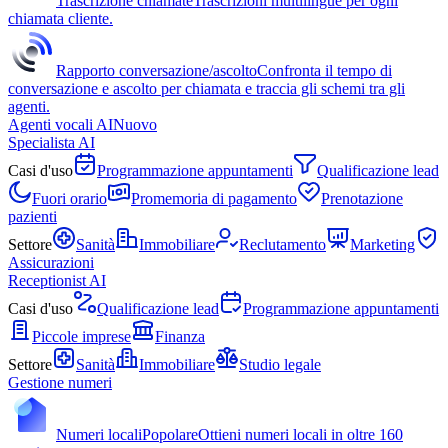
Trascrizione chiamate
Trascrizioni multilingue per ogni
chiamata cliente.
Rapporto conversazione/ascolto
Confronta il tempo di
conversazione e ascolto per chiamata e traccia gli schemi tra gli
agenti.
Agenti vocali AI
Nuovo
Specialista AI
Casi d'uso
Programmazione appuntamenti
Qualificazione lead
Fuori orario
Promemoria di pagamento
Prenotazione
pazienti
Settore
Sanità
Immobiliare
Reclutamento
Marketing
Assicurazioni
Receptionist AI
Casi d'uso
Qualificazione lead
Programmazione appuntamenti
Piccole imprese
Finanza
Settore
Sanità
Immobiliare
Studio legale
Gestione numeri
Numeri locali
Popolare
Ottieni numeri locali in oltre 160