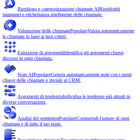
Riepilogo e categorizzazione chiamate AI
Riepiloghi
istantanei e etichettatura intelligente delle chiamate.
Valutazione delle chiamate
Popolare
Valuta automaticamente
le chiamate in base ai tuoi criteri.
Estrazione di argomenti
Identifica gli argomenti chiave
discussi in ogni chiamata.
Note AI
Popolare
Genera automaticamente note con i punti
chiave delle chiamate e inviale al CRM.
Argomenti di tendenza
Individua le tendenze più attuali in
diverse conversazioni.
Analisi del sentiment
Popolare
Comprendi l'umore di ogni
chiamata e di tutto il tuo team.