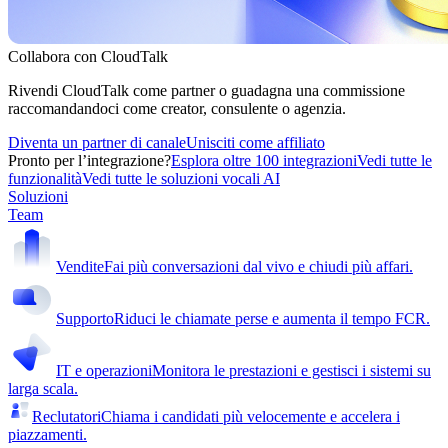
Collabora con CloudTalk
Rivendi CloudTalk come partner o guadagna una commissione
raccomandandoci come creator, consulente o agenzia.
Diventa un partner di canale
Unisciti come affiliato
Pronto per l’integrazione?
Esplora oltre 100 integrazioni
Vedi tutte le
funzionalità
Vedi tutte le soluzioni vocali AI
Soluzioni
Team
Vendite
Fai più conversazioni dal vivo e chiudi più affari.
Supporto
Riduci le chiamate perse e aumenta il tempo FCR.
IT e operazioni
Monitora le prestazioni e gestisci i sistemi su
larga scala.
Reclutatori
Chiama i candidati più velocemente e accelera i
piazzamenti.