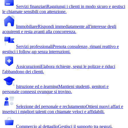
Servizi finanziari
Raggiungi i clienti in modo sicuro e gestisci
le chiamate sensibili con attenzione.
Immobiliare
Rispondi immediatamente all'interesse degli
acquirenti e resta avanti alla concorrenza.
Servizi professionali
Prenota consulenze, rimani reattivo e
gestisci i follow-up senza interruzioni.
Assicurazioni
Elabora richieste, segui le polizze e riduci
l'abbandono dei clienti.
Istruzione ed e-learning
Mantieni studenti, genitori e
personale connessi ovunque si trovino.
Selezione del personale e reclutamento
Ottieni nuovi affari e
inserisci i migliori talenti con chiamate veloci e affidabili.
Commercio al dettaglio
Gestisci il supporto tra negozi,