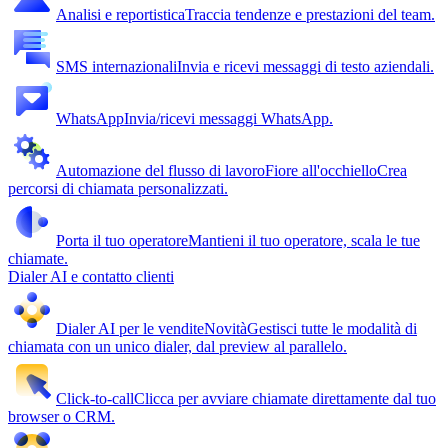
Analisi e reportistica
Traccia tendenze e prestazioni del team.
SMS internazionali
Invia e ricevi messaggi di testo aziendali.
WhatsApp
Invia/ricevi messaggi WhatsApp.
Automazione del flusso di lavoro
Fiore all'occhiello
Crea
percorsi di chiamata personalizzati.
Porta il tuo operatore
Mantieni il tuo operatore, scala le tue
chiamate.
Dialer AI e contatto clienti
Dialer AI per le vendite
Novità
Gestisci tutte le modalità di
chiamata con un unico dialer, dal preview al parallelo.
Click-to-call
Clicca per avviare chiamate direttamente dal tuo
browser o CRM.