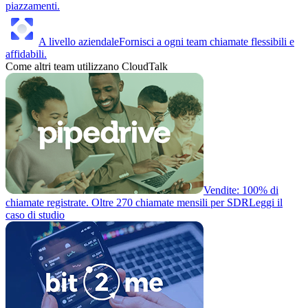
piazzamenti.
A livello aziendale
Fornisci a ogni team chiamate flessibili e
affidabili.
Come altri team utilizzano CloudTalk
Vendite: 100% di
chiamate registrate. Oltre 270 chiamate mensili per SDR
Leggi il
caso di studio