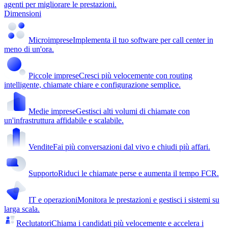
agenti per migliorare le prestazioni.
Dimensioni
Microimprese
Implementa il tuo software per call center in
meno di un'ora.
Piccole imprese
Cresci più velocemente con routing
intelligente, chiamate chiare e configurazione semplice.
Medie imprese
Gestisci alti volumi di chiamate con
un'infrastruttura affidabile e scalabile.
Vendite
Fai più conversazioni dal vivo e chiudi più affari.
Supporto
Riduci le chiamate perse e aumenta il tempo FCR.
IT e operazioni
Monitora le prestazioni e gestisci i sistemi su
larga scala.
Reclutatori
Chiama i candidati più velocemente e accelera i