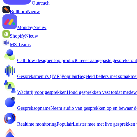
Outreach
Bullhorn
Nieuw
Monday
Nieuw
Shopify
Nieuw
MS Teams
Call flow designer
Top product
Creëer aangepaste gespreksrout
Gespreksmenu's (IVR)
Populair
Begeleid bellers met spraakme
Wachtrij voor gesprekken
Houd gesprekken vast totdat medewe
Gespreksopname
Neem audio van gesprekken op en bewaar d
Realtime monitoring
Populair
Luister mee met live gesprekken