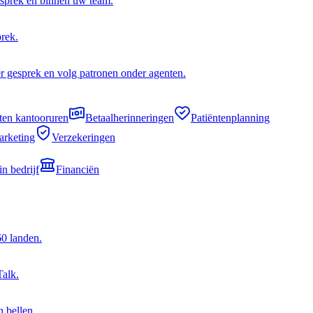
esprek en binnen uw team.
prek.
per gesprek en volg patronen onder agenten.
ten kantooruren
Betaalherinneringen
Patiëntenplanning
rketing
Verzekeringen
in bedrijf
Financiën
60 landen.
alk.
 bellen.