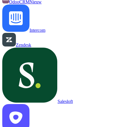
OdooCRM
Nieuw
Intercom
Zendesk
Salesloft