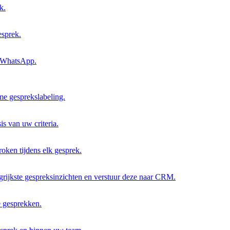
k.
esprek.
a WhatsApp.
me gesprekslabeling.
s van uw criteria.
roken tijdens elk gesprek.
grijkste gespreksinzichten en verstuur deze naar CRM.
e gesprekken.