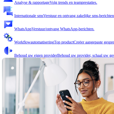
Analyse & rapportage
Volg trends en teamprestaties.
Internationale sms
Verstuur en ontvang zakelijke sms-berichten
WhatsApp
Verstuur/ontvang WhatsApp-berichten.
Workflowautomatisering
Top product
Creëer aangepaste gespre
Behoud uw eigen provider
Behoud uw provider, schaal uw ge