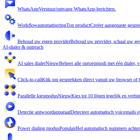
WhatsApp
Verstuur/ontvang WhatsApp-berichten.
Workflowautomatisering
Top product
Creëer aangepaste gespre
Behoud uw eigen provider
Behoud uw provider, schaal uw ge
AI-dialer & outreach
AI sales dialer
Nieuw
Beheer alle oproepmodi met één dialer, va
Click-to-call
Klik om gesprekken direct vanuit uw browser of 
Parallelle kiesmodus
Nieuw
Kies tot 10 lijnen tegelijk en verb
Detectie antwoordapparaat
Detecteer automatisch voicemails 
Power dialing modus
Populair
Bel automatisch nummers achter