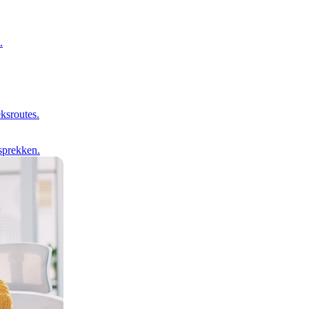
.
ksroutes.
sprekken.