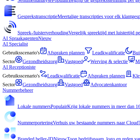
Sentimentanalyse
Populair
Begrijp de gespreksstemming per g
Gesprekstranscriptie
Meertalige transcripties voor elk klantges
Spreek-/luisterverhouding
Vergelijk spreektijd met luistertijd 
AI Spraakagenten
Nieuw
AI Specialist
Gebruiksscenario's
Afspraken plannen
Leadkwalificatie
Bui
Sector
Gezondheidszorg
Vastgoed
Werving & selectie
Ma
AI Receptioniste
Gebruiksscenario's
Leadkwalificatie
Afspraken plannen
Kle
Sector
Gezondheidszorg
Vastgoed
Advocatenkantoor
Nummerbeheer
Lokale nummers
Populair
Krijg lokale nummers in meer dan 1
Nummerportering
Verhuis uw bestaande nummers naar CloudT
Branded beller-ID
Nieuw
Toon bedrijfsnaam, logo en reden van