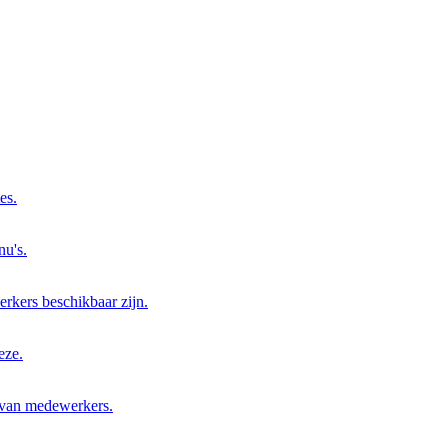
es.
nu's.
rkers beschikbaar zijn.
eze.
 van medewerkers.