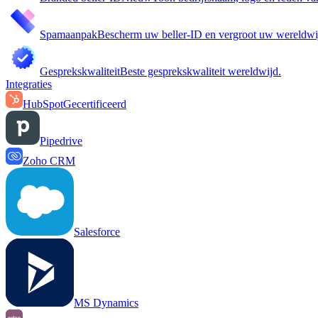
Spamaanpak
Bescherm uw beller-ID en vergroot uw wereldwij
Gesprekskwaliteit
Beste gesprekskwaliteit wereldwijd.
Integraties
HubSpot
Gecertificeerd
Pipedrive
Zoho CRM
Salesforce
MS Dynamics