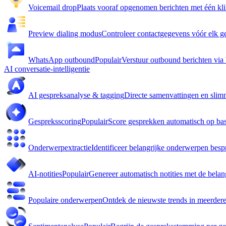
Voicemail drop
Plaats vooraf opgenomen berichten met één kli
Preview dialing modus
Controleer contactgegevens vóór elk g
WhatsApp outbound
Populair
Verstuur outbound berichten vi
AI conversatie-intelligentie
AI gespreksanalyse & tagging
Directe samenvattingen en slim
Gespreksscoring
Populair
Score gesprekken automatisch op basi
Onderwerpextractie
Identificeer belangrijke onderwerpen besp
AI-notities
Populair
Genereer automatisch notities met de belan
Populaire onderwerpen
Ontdek de nieuwste trends in meerder