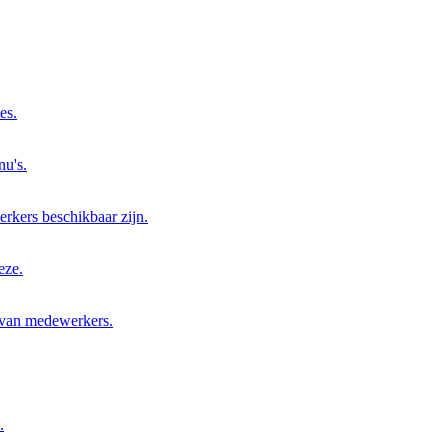
es.
nu's.
rkers beschikbaar zijn.
eze.
 van medewerkers.
.