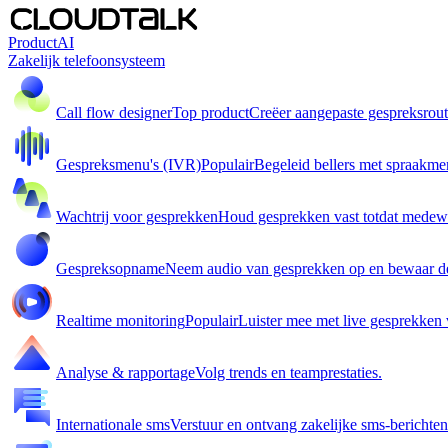
Product
AI
Zakelijk telefoonsysteem
Call flow designer
Top product
Creëer aangepaste gespreksrout
Gespreksmenu's (IVR)
Populair
Begeleid bellers met spraakme
Wachtrij voor gesprekken
Houd gesprekken vast totdat medewe
Gespreksopname
Neem audio van gesprekken op en bewaar d
Realtime monitoring
Populair
Luister mee met live gesprekken
Analyse & rapportage
Volg trends en teamprestaties.
Internationale sms
Verstuur en ontvang zakelijke sms-berichten