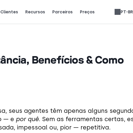
Clientes
Recursos
Parceiros
Preços
PT-BR
sam a CloudTalk para crescer.
tão dizendo (e amando).
Ganhe 25% de MRR para cada inscrição.
Até 30% de participação na receita vitalícia.
Avaliações de Sistemas Telefônicos
English
Español
Français
Slovenčina
Deutsch
Italiano
العربية
Română
Svenska
Türkçe
Nederlands
עברית
tância, Benefícios & Como
sa, seus agentes têm apenas alguns segund
o — e
por quê
. Sem as ferramentas certas, e
ada, impessoal ou, pior — repetitiva.