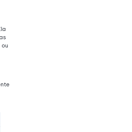
Ela
tas
 ou
ente