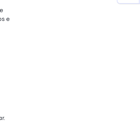
be
os e
a
r.