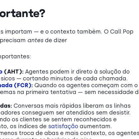
portante?
s importam — e o contexto também. O Call Pop
 precisam
antes
de dizer
mportantes:
o
(AHT):
Agentes podem ir direto à solução do
ásicos — cortando minutos de cada chamada.
mada (FCR)
:
Quando os agentes começam com o
blemas na primeira tentativa — sem necessidade 
das:
Conversas mais rápidas liberam as linhas
adores conseguem ser atendidos sem desistir.
do os clientes se sentem reconhecidos e
o, os índices de
satisfação
aumentam.
enos troca de abas e mais contexto, os agente