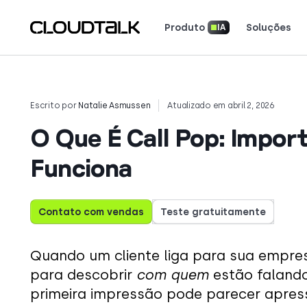
Produto
Soluções
IA
Inteligência de Conversação com IA
Segurança e Conformidade
Ferramentas e Calculadoras
Baixe Nossos Aplicativos
Leia como equipes reais u
Veja o que os clientes es
Conte sua história. Conquiste os holofotes.
Escrito por
Natalie Asmussen
Atualizado em abril 2, 2026
O Que É Call Pop: Impor
Funciona
Contato com vendas
Teste gratuitamente
Quando um cliente liga para sua empre
para descobrir
com quem
estão faland
primeira impressão pode parecer apress