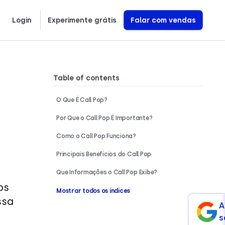
Login
Experimente grátis
Falar com vendas
繁體中文
Ελληνικά
Polski
Saiba exatamente como construímos Agentes de Voz com IA que geram receita
Table of contents
O Que É Call Pop?
Por Que o Call Pop É Importante?
Como o Call Pop Funciona?
Principais Benefícios do Call Pop
Que Informações o Call Pop Exibe?
os
Mostrar todos os índices
ssa
A
s