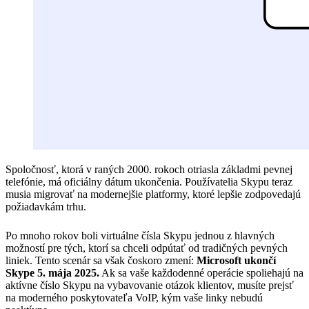
Spoločnosť, ktorá v raných 2000. rokoch otriasla základmi pevnej
telefónie, má oficiálny dátum ukončenia. Používatelia Skypu teraz
musia migrovať na modernejšie platformy, ktoré lepšie zodpovedajú
požiadavkám trhu.
Po mnoho rokov boli virtuálne čísla Skypu jednou z hlavných
možností pre tých, ktorí sa chceli odpútať od tradičných pevných
liniek. Tento scenár sa však čoskoro zmení:
Microsoft ukončí
Skype 5. mája 2025.
Ak sa vaše každodenné operácie spoliehajú na
aktívne číslo Skypu na vybavovanie otázok klientov, musíte prejsť
na moderného poskytovateľa VoIP, kým vaše linky nebudú