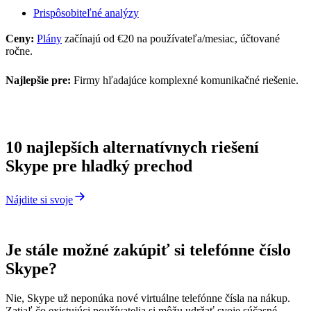
Prispôsobiteľné analýzy
Ceny:
Plány
začínajú od €20 na používateľa/mesiac, účtované
ročne.
Najlepšie pre:
Firmy hľadajúce komplexné komunikačné riešenie.
10 najlepších alternatívnych riešení
Skype pre hladký prechod
Nájdite si svoje
Je stále možné zakúpiť si telefónne číslo
Skype?
Nie, Skype už neponúka nové virtuálne telefónne čísla na nákup.
Zatiaľ čo existujúci používatelia si môžu udržať svoje súčasné