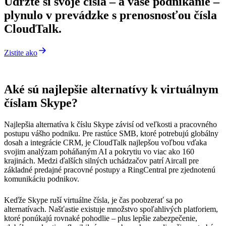
Udržte si svoje čísla – a vaše podnikanie –
plynulo v prevádzke s prenosnosťou čísla
CloudTalk.
Zistite ako
Aké sú najlepšie alternatívy k virtuálnym
číslam Skype?
Najlepšia alternatíva k číslu Skype závisí od veľkosti a pracovného
postupu vášho podniku. Pre rastúce SMB, ktoré potrebujú globálny
dosah a integrácie CRM, je CloudTalk najlepšou voľbou vďaka
svojim analýzam poháňaným AI a pokrytiu vo viac ako 160
krajinách. Medzi ďalších silných uchádzačov patrí Aircall pre
základné predajné pracovné postupy a RingCentral pre zjednotenú
komunikáciu podnikov.
Keďže Skype ruší virtuálne čísla, je čas poobzerať sa po
alternatívach. Našťastie existuje množstvo spoľahlivých platforiem,
ktoré ponúkajú rovnaké pohodlie – plus lepšie zabezpečenie,