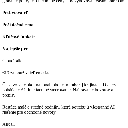
globálne pokrytie a flexibilné ceny, aby vyhovovali vašim potrebám.
Poskytovateľ
Počiatočná cena
Kľúčové funkcie
Najlepšie pre
CloudTalk
€19 za používateľa/mesiac
Čísla vo viac ako [national_phone_numbers] krajinách, Dialery
poháňané AI, Inteligentné smerovanie, Nahrávanie hovorov a
prepisy
Rastúce malé a stredné podniky, ktoré potrebujú všestranné AI
riešenie pre obchodné hovory
Aircall