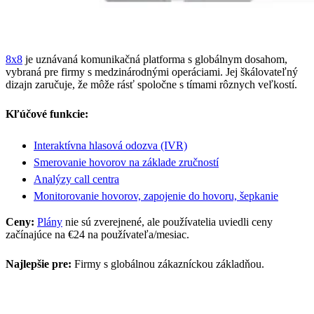
8x8
je uznávaná komunikačná platforma s globálnym dosahom,
vybraná pre firmy s medzinárodnými operáciami. Jej škálovateľný
dizajn zaručuje, že môže rásť spoločne s tímami rôznych veľkostí.
Kľúčové funkcie:
Interaktívna hlasová odozva (IVR)
Smerovanie hovorov na základe zručností
Analýzy call centra
Monitorovanie hovorov, zapojenie do hovoru, šepkanie
Ceny:
Plány
nie sú zverejnené, ale používatelia uviedli ceny
začínajúce na €24 na používateľa/mesiac.
Najlepšie pre:
Firmy s globálnou zákazníckou základňou.