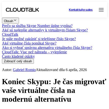
Kontaktujte sales
Obsah
Prečo sa služba Skype Number úplne vypína?
Aké sú najlepšie alternatívy k virtuálnym číslam Skype?
CloudTalk
Je stále možné zakúpiť si telefónne číslo Skype?
Aké virtuálne čísla ponúkal Skype?
Ako si vybrať správnu alternatívu virtuálneho čísla Skype?
CloudTalk: Viac než náhrada – vylepšenie
Často kladené otázky
Zobraziť celý obsah
Autor:
Gabriel Romio
Aktualizované dňa 6 apríla, 2026
Koniec Skypu: Je čas migrovať
vaše virtuálne čísla na
modernú alternatívu