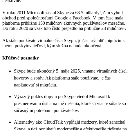
neaktívne.
V roku 2011 Microsoft získal Skype za €8.5 miliardy¹, čím vyhral
obchod pred spoločnosťami Google a Facebook. V tom čase mala
platforma približne 150 miliónov aktívnych používateľov mesačne.
Do roku 2020 sa však toto číslo prepadlo na približne 23 miliónov¹.
Ak stále používate virtuálne čísla Skypu, je čas urýchliť migráciu k
inému poskytovateľovi, kým služba nebude ukončená.
Kľúčové poznatky
Skype bude ukončený 5. mája 2025, vrátane virtuálnych čísel,
hovorov a správ. Ak platformu stále používate, je čas
naplánovať si migráciu.
Výrazný pokles dopytu po Skype viedol Microsoft k
presmerovaniu úsilia na iné riešenia, ktoré sú viac v súlade so
súčasnými potrebami používateľov.
Alternatívy ako CloudTalk vypĺňajú medzery, ktoré zanechal
Skype, a tiež ponúkajú modernejšie a efektívnejšie riešenia na