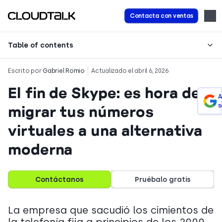
Contacta con ventas
Table of contents
Escrito por
Gabriel Romio
Actualizado el abril 6, 2026
El fin de Skype: es hora de
A
s
migrar tus números
virtuales a una alternativa
moderna
Contáctanos
Pruébalo gratis
La empresa que sacudió los cimientos de