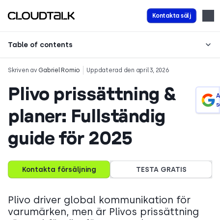
Kontakta sälj
Table of contents
Skriven av
Gabriel Romio
Uppdaterad den april 3, 2026
Plivo prissättning &
A
s
planer: Fullständig
guide för 2025
Kontakta försäljning
TESTA GRATIS
Plivo driver global kommunikation för
varumärken, men är Plivos prissättning