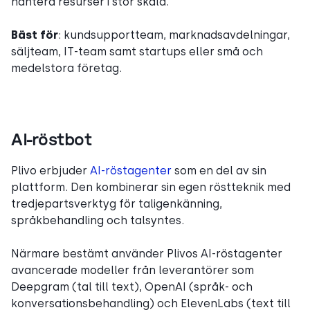
hantera resurser i stor skala.
Bäst för
: kundsupportteam, marknadsavdelningar,
säljteam, IT-team samt startups eller små och
medelstora företag.
AI-röstbot
Plivo erbjuder
AI-röstagenter
som en del av sin
plattform. Den kombinerar sin egen röstteknik med
tredjepartsverktyg för taligenkänning,
språkbehandling och talsyntes.
Närmare bestämt använder Plivos AI-röstagenter
avancerade modeller från leverantörer som
Deepgram (tal till text), OpenAI (språk- och
konversationsbehandling) och ElevenLabs (text till