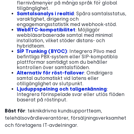
flernivåmenyer på många språk för global
tillgänglighet.
Samtalsanalys i realtid
: Spåra samtalsstatus,
varaktighet, dirigering och
engagemangsstatistik med webhook-stöd.
WebRTC-kompatibilitet
: Möjliggör
webbläsarbaserade samtal med minimal
installation, vilket stöder distans- och
hybridteam.
SIP Trunking (BYOC)
: Integrera Plivo med
befintliga PBX-system eller SIP-kompatibla
plattformar samtidigt som du behåller
kontrollen över samtalsflöden.
Alternativ för röst-failover
: Omdirigera
samtal automatiskt vid latens eller
otillgänglighet av slutpunkt.
Ljuduppspelning och taligenkänning
:
Integrera förinspelade svar eller utlös flöden
baserat på röstinput.
Bäst för
: teknikdrivna kundsupportteam,
telehälsovårdleverantörer, försäljningsverksamhet
och företagens IT-avdelningar.