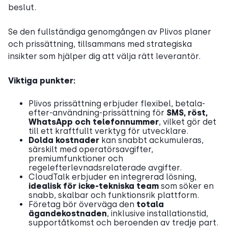
beslut.
Se den fullständiga genomgången av Plivos planer
och prissättning, tillsammans med strategiska
insikter som hjälper dig att välja rätt leverantör.
Viktiga punkter:
Plivos prissättning erbjuder flexibel, betala-
efter-användning-prissättning för
SMS, röst,
WhatsApp och telefonnummer
, vilket gör det
till ett kraftfullt verktyg för utvecklare.
Dolda kostnader
kan snabbt ackumuleras,
särskilt med operatörsavgifter,
premiumfunktioner och
regelefterlevnadsrelaterade avgifter.
CloudTalk erbjuder en integrerad lösning,
idealisk för icke-tekniska team
som söker en
snabb, skalbar och funktionsrik plattform.
Företag bör överväga den
totala
ägandekostnaden
, inklusive installationstid,
supportåtkomst och beroenden av tredje part.