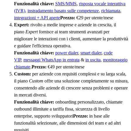
Funzionalità chiave:
SMS/MMS
,
risposta vocale interattiva
(IVR)
,
instradamento basato sulle competenze
,
richiamata
,
integrazioni + API aperte
Prezzo:
€29 per utente/mese
Expert:
rivolto a medie imprese e aziende in crescita, il
piano
Expert
fornisce ai team strumenti avanzati per
migliorare le interazioni con i clienti, aumentare la produttività
e guidare l'efficienza operativa.
Funzionalità chiave:
power dialer
,
smart dialer
,
code
VIP
,
messaggi WhatsApp in entrata
&
in uscita
,
monitoraggio
chiamate
.
Prezzo:
€49 per utente/mese
Custom:
per aziende con requisiti complessi e su larga scala,
il piano
Custom
offre una soluzione completamente su misura,
consentendo alle aziende di crescere senza problemi e operare
in mercati diversi.
Funzionalità chiave:
onboarding personalizzato, chiamate
outbound illimitate a tariffa fissa, sicurezza di livello
enterprise, supporto sviluppatori
Prezzo:
in base alle
funzionalità selezionate, alle dimensioni del team e ad altri
requisiti