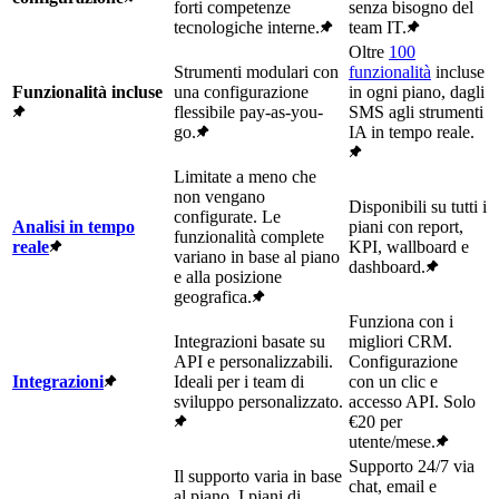
forti competenze
senza bisogno del
tecnologiche interne.
team IT.
Oltre
100
Strumenti modulari con
funzionalità
incluse
Funzionalità incluse
una configurazione
in ogni piano, dagli
flessibile pay-as-you-
SMS agli strumenti
go.
IA in tempo reale.
Limitate a meno che
non vengano
Disponibili su tutti i
configurate. Le
Analisi in tempo
piani con report,
funzionalità complete
reale
KPI, wallboard e
variano in base al piano
dashboard.
e alla posizione
geografica.
Funziona con i
Integrazioni basate su
migliori CRM.
API e personalizzabili.
Configurazione
Integrazioni
Ideali per i team di
con un clic e
sviluppo personalizzato.
accesso API. Solo
€20 per
utente/mese.
Supporto 24/7 via
Il supporto varia in base
chat, email e
al piano. I piani di