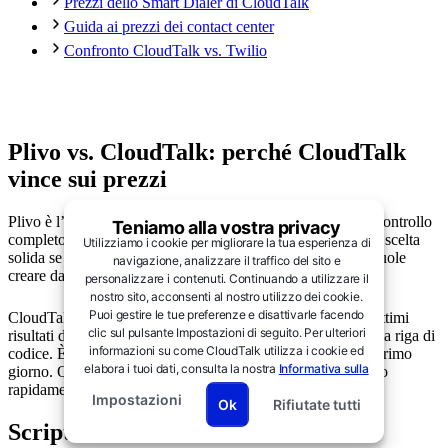
Prezzi dello Smart Dialer di CloudTalk
Guida ai prezzi dei contact center
Confronto CloudTalk vs. Twilio
Plivo vs. CloudTalk: perché CloudTalk
vince sui prezzi
Plivo è l’ideale per i team di sviluppatori che desiderano il controllo
Teniamo alla vostra privacy
completo sulle proprie API per voce e messaggistica. È una scelta
Utilizziamo i cookie per migliorare la tua esperienza di
solida se il tuo team ha competenze di programmazione e vuole
navigazione, analizzare il traffico del sito e
creare da zero un sistema di comunicazione personalizzato.
personalizzare i contenuti. Continuando a utilizzare il
nostro sito, acconsenti al nostro utilizzo dei cookie.
Puoi gestire le tue preferenze e disattivarle facendo
CloudTalk è perfetto per le aziende che vogliono ottenere ottimi
clic sul pulsante Impostazioni di seguito. Per ulteriori
risultati dal proprio sistema telefonico senza scrivere una sola riga di
informazioni su come CloudTalk utilizza i cookie ed
codice. È progettato per essere facilissimo da usare fin dal primo
elabora i tuoi dati, consulta la nostra
Informativa sulla
giorno. Questo significa che il tuo team può essere operativo
privacy →.
rapidamente e iniziare a vedere i primi risultati fin da subito:
Impostazioni
Ok
Rifiutate tutti
Script