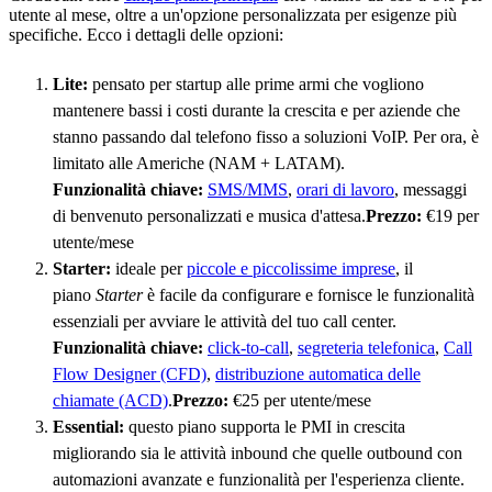
utente al mese, oltre a un'opzione personalizzata per esigenze più
specifiche. Ecco i dettagli delle opzioni:
Lite:
pensato per startup alle prime armi che vogliono
mantenere bassi i costi durante la crescita e per aziende che
stanno passando dal telefono fisso a soluzioni VoIP. Per ora, è
limitato alle Americhe (NAM + LATAM).
Funzionalità chiave:
SMS/MMS
,
orari di lavoro
, messaggi
di benvenuto personalizzati e musica d'attesa.
Prezzo:
€19 per
utente/mese
Starter:
ideale per
piccole e piccolissime imprese
, il
piano
Starter
è facile da configurare e fornisce le funzionalità
essenziali per avviare le attività del tuo call center.
Funzionalità chiave:
click-to-call
,
segreteria telefonica
,
Call
Flow Designer (CFD)
,
distribuzione automatica delle
chiamate (ACD)
.
Prezzo:
€25 per utente/mese
Essential:
questo piano supporta le PMI in crescita
migliorando sia le attività inbound che quelle outbound con
automazioni avanzate e funzionalità per l'esperienza cliente.