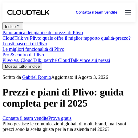
Contatta il team vendite
Indice
Panoramica dei piani e dei prezzi di Plivo
CloudTalk vs Plivo: quale offre il miglior rapporto qualità-prezzo?
I costi nascosti di Plivo
Le migliori funzionalità di Plivo
Pro & contro di Plivo
Plivo vs. CloudTalk: perché CloudTalk vince sui prezzi
Mostra tutto l'indice
Scritto da
Gabriel Romio
Aggiornato il Agosto 3, 2026
Prezzi e piani di Plivo: guida
completa per il 2025
Contatta il team vendite
Prova gratis
Plivo gestisce le comunicazioni globali di molti brand, ma i suoi
prezzi sono la scelta giusta per la tua azienda nel 2026?