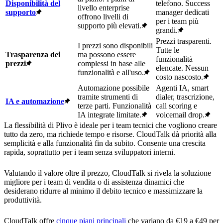
Disponibilità del
telefono. Success
livello enterprise
supporto
manager dedicati
offrono livelli di
per i team più
supporto più elevati.
grandi.
Prezzi trasparenti.
I prezzi sono disponibili
Tutte le
Trasparenza dei
ma possono essere
funzionalità
prezzi
complessi in base alle
elencate. Nessun
funzionalità e all'uso.
costo nascosto.
Automazione possibile
Agenti IA, smart
tramite strumenti di
dialer, trascrizione,
IA e automazione
terze parti. Funzionalità
call scoring e
IA integrate limitate.
voicemail drop.
La flessibilità di Plivo è ideale per i team tecnici che vogliono creare
tutto da zero, ma richiede tempo e risorse. CloudTalk dà priorità alla
semplicità e alla funzionalità fin da subito. Consente una crescita
rapida, soprattutto per i team senza sviluppatori interni.
Valutando il valore oltre il prezzo, CloudTalk si rivela la soluzione
migliore per i team di vendita o di assistenza dinamici che
desiderano ridurre al minimo il debito tecnico e massimizzare la
produttività.
CloudTalk offre
cinque piani principali
che variano da €19 a €49 per