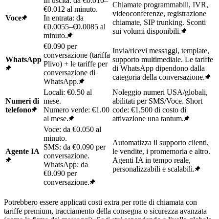
In uscita: da €0.010–
Chiamate programmabili, IVR,
€0.012 al minuto.
videoconferenze, registrazione
Voce
In entrata: da
chiamate, SIP trunking. Sconti
€0.0055–€0.0085 al
sui volumi disponibili.
minuto.
€0.090 per
Invia/ricevi messaggi, template,
conversazione (tariffa
WhatsApp
supporto multimediale. Le tariffe
Plivo) + le tariffe per
di WhatsApp dipendono dalla
conversazione di
categoria della conversazione.
WhatsApp.
Locali: €0.50 al
Noleggio numeri USA/globali,
Numeri di
mese.
abilitati per SMS/Voce. Short
telefono
Numero verde: €1.00
code: €1,500 di costo di
al mese.
attivazione una tantum.
Voce: da €0.050 al
minuto.
Automatizza il supporto clienti,
SMS: da €0.090 per
Agente IA
le vendite, i promemoria e altro.
conversazione.
Agenti IA in tempo reale,
WhatsApp: da
personalizzabili e scalabili.
€0.090 per
conversazione.
Potrebbero essere applicati costi extra per rotte di chiamata con
tariffe premium, tracciamento della consegna o sicurezza avanzata