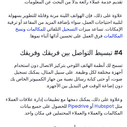
يم خدمة عملاء رائعة بدلاً من البحث عن المعلومات.
وة على ذلك، فإن الهواتف اللينة مرنة وقابلة للتطوير بسهولة
بية احتياجات العمل، سواء بإضافة المزيد من المقاعد أو ترقية
مكانات. تساعد ميزات
التسجيل
التلقائي
للمكالمات
ونسخ
كالمات
فرق العمل على تحسين أدائها أثناء نموها.
ن فريقك وفريقك
ح لك أنظمة الهاتف اللوحي بتركيز الاتصال دون استخدام
زة مختلفة لكل وظيفة. على سبيل المثال، يمكنك تسجيل
، أو حتى كتابة رسائل نصية من جهاز الكمبيوتر الخاص بك
 إضاعة الوقت في التبديل بين الأجهزة.
اوة على ذلك، يمكنك دمجها مع تطبيقات إدارة علاقات العملاء
ل
Hubspot
أو
Pipedrive
للحصول على جميع بيانات
كالمات والعملاء والعملاء المحتملين في مكان واحد.