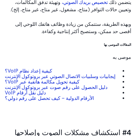
ضمن ذلك
تخصيص بريدك الصوتي،
وتهيئة تدفق المكالمات،
يين حالات التوافر (متاح، مشغول، غير متاح، غير متاح، إلخ).
ذه الطريقة، ستتمكن من زيادة وظائف هاتفك اللوحي إلى
ى حد ممكن، وستصبح أكثر إنتاجية وكفاءة.
الات الموصى بها
صى به
كيفية إعداد نظام VoIP؟
إيجابيات وسلبيات الاتصال الصوتي عبر بروتوكول الإنترنت
كيفية تحويل مكالمة هاتفية عبر VoIP؟
دليل الحصول على رقم صوت عبر بروتوكول الإنترنت
دليل نقل أرقام VoIP
الأرقام الدولية – كيف تحصل على رقم دولي؟
#4 استكشاف مشكلات الصوت وإصلاحها