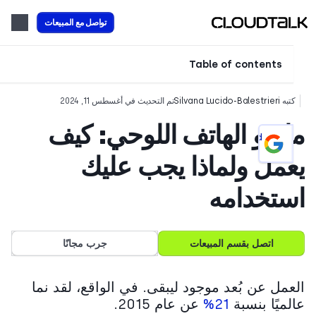
تواصل مع المبيعات
Table of contents
تبه
Silvana Lucido-Balestrieri
تم التحديث في أغسطس 11, 2024
 هو الهاتف اللوحي: كيف
Add CloudTalk as a preferred
source on Google
مل ولماذا يجب عليك
ستخدامه
اتصل بقسم المبيعات
جرب مجانًا
عمل عن بُعد موجود ليبقى. في الواقع، لقد نما
لميًا بنسبة
21%
عن عام 2015.