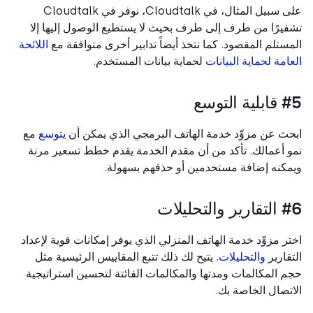
على سبيل المثال، في Cloudtalk، نوفر في Cloudtalk
يرًا من طرف إلى طرف بحيث لا يستطيع الوصول إليها إلا
ستلم المقصود. كما نتخذ أيضاً تدابير أخرى متوافقة مع
اللائحة
امة لحماية البيانات
لحماية بيانات المستخدم.
 التوسع
ث عن مزوِّد خدمة الهاتف البرمجي الذي يمكن أن
يتوسع
مع
 أعمالك. تأكد من أن مقدم الخدمة يقدم خطط تسعير مرنة
كنه إضافة مستخدمين أو حذفهم بسهولة.
التحليلات
ر مزوِّد خدمة الهاتف المنزلي الذي يوفر إمكانات قوية لإعداد
قارير
والتحليلات
. يتيح لك ذلك تتبع المقاييس الرئيسية مثل
 المكالمات ومدتها والمكالمات الفائتة لتحسين استراتيجية
تصال الخاصة بك.