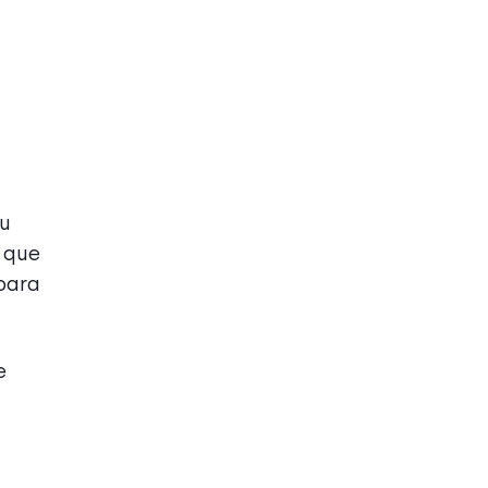
su
o que
 para
e