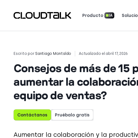
Producto
Soluci
IA
Sistema telefónico para empresas
Inteligencia conversacional con IA
Seguridad y cumplimiento
Herramientas y calculadoras
Boletín de novedades del producto
Descarga nuestras aplicaciones
Lee cómo 
Descubre 
Escrito por
Santiago Montaldo
Actualizado el abril 17, 2026
Consejos de más de 15 
aumentar la colaboración
equipo de ventas?
Contáctanos
Pruébalo gratis
Aumentar la colaboración y la producti