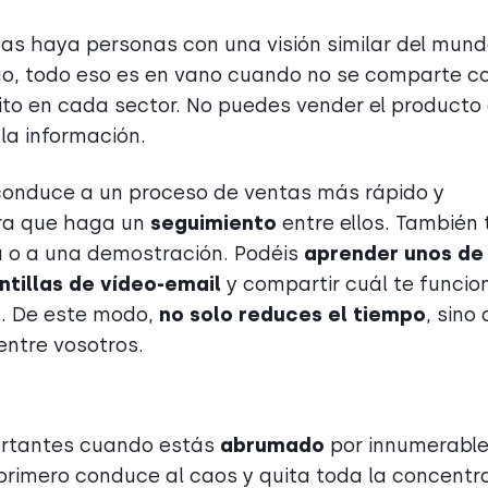
as haya personas con una visión similar del mund
argo, todo eso es en vano cuando no se comparte c
xito en cada sector. No puedes vender el producto
la información.
onduce a un proceso de ventas más rápido y
ara que haga un
seguimiento
entre ellos. También 
a o a una demostración. Podéis
aprender unos de
antillas de vídeo-email
y compartir cuál te funcio
s. De este modo,
no solo reduces el tiempo
, sino
entre vosotros.
portantes cuando estás
abrumado
por innumerabl
primero conduce al caos y quita toda la concentr