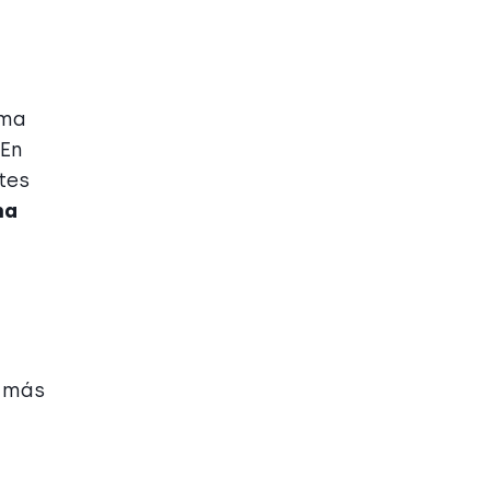
rma
 En
tes
na
á más