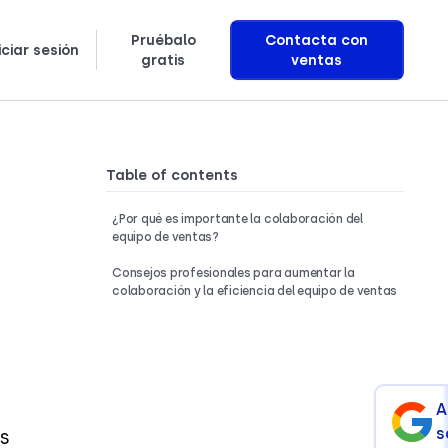
Pruébalo
Contacta con
iciar sesión
gratis
ventas
Puntos de referencia de investigación
Aprende exactamente cómo construimos agentes de voz con IA que generan ingresos
Table of contents
¿Por qué es importante la colaboración del
equipo de ventas?
Consejos profesionales para aumentar la
colaboración y la eficiencia del equipo de ventas
A
s
s