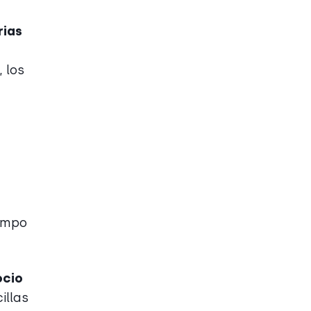
rias
 los
iempo
ocio
illas