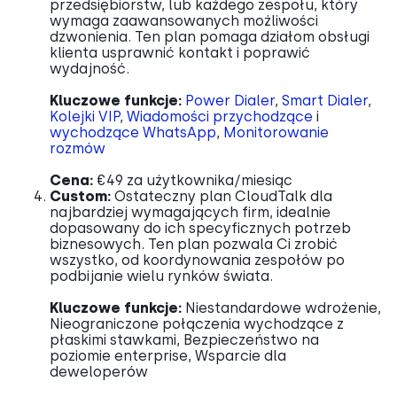
przedsiębiorstw, lub każdego zespołu, który
wymaga zaawansowanych możliwości
dzwonienia. Ten plan pomaga działom obsługi
klienta usprawnić kontakt i poprawić
wydajność.
Kluczowe funkcje:
Power Dialer
,
Smart Dialer
,
Kolejki VIP
,
Wiadomości przychodzące
i
wychodzące WhatsApp
,
Monitorowanie
rozmów
Cena:
€49 za użytkownika/miesiąc
Custom:
Ostateczny plan CloudTalk dla
najbardziej wymagających firm, idealnie
dopasowany do ich specyficznych potrzeb
biznesowych. Ten plan pozwala Ci zrobić
wszystko, od koordynowania zespołów po
podbijanie wielu rynków świata.
Kluczowe funkcje:
Niestandardowe wdrożenie,
Nieograniczone połączenia wychodzące z
płaskimi stawkami, Bezpieczeństwo na
poziomie enterprise, Wsparcie dla
deweloperów