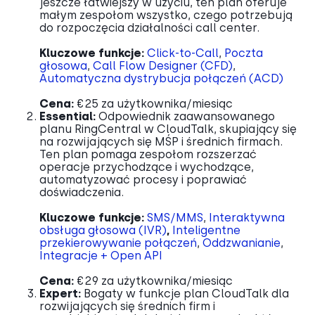
jeszcze łatwiejszy w użyciu, ten plan oferuje
małym zespołom wszystko, czego potrzebują
do rozpoczęcia działalności call center.
Kluczowe funkcje:
Click-to-Call
,
Poczta
głosowa
,
Call Flow Designer (CFD)
,
Automatyczna dystrybucja połączeń (ACD)
Cena:
€25 za użytkownika/miesiąc
Essential:
Odpowiednik zaawansowanego
planu RingCentral w CloudTalk, skupiający się
na rozwijających się MŚP i średnich firmach.
Ten plan pomaga zespołom rozszerzać
operacje przychodzące i wychodzące,
automatyzować procesy i poprawiać
doświadczenia.
Kluczowe funkcje:
SMS/MMS
,
Interaktywna
obsługa głosowa (IVR)
,
Inteligentne
przekierowywanie połączeń
,
Oddzwanianie
,
Integracje + Open API
Cena:
€29 za użytkownika/miesiąc
Expert:
Bogaty w funkcje plan CloudTalk dla
rozwijających się średnich firm i