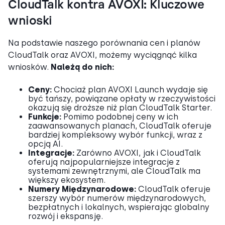
CloudTalk kontra AVOXI: Kluczowe
wnioski
Na podstawie naszego porównania cen i planów
CloudTalk oraz AVOXI, możemy wyciągnąć kilka
wniosków.
Należą do nich:
Ceny:
Chociaż plan AVOXI Launch wydaje się
być tańszy, powiązane opłaty w rzeczywistości
okazują się droższe niż plan CloudTalk Starter.
Funkcje:
Pomimo podobnej ceny w ich
zaawansowanych planach, CloudTalk oferuje
bardziej kompleksowy wybór funkcji, wraz z
opcją AI.
Integracje:
Zarówno AVOXI, jak i CloudTalk
oferują najpopularniejsze integracje z
systemami zewnętrznymi, ale CloudTalk ma
większy ekosystem.
Numery Międzynarodowe:
CloudTalk oferuje
szerszy wybór numerów międzynarodowych,
bezpłatnych i lokalnych, wspierając globalny
rozwój i ekspansję.