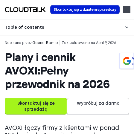
Skontaktuj się z działem sprzedaży
Table of contents
Napisane przez
Gabriel Romio
Zaktualizowano na April 9, 2026
Plany i cennik
A
s
AVOXI:Pełny
przewodnik na 2026
Skontaktuj się ze
Wypróbuj za darmo
sprzedażą
AVOXI łączy firmy z klientami w ponad