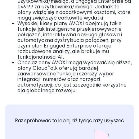
użytkownika/miesiąc, a Engaged Enterprise od
€49.99 za użytkownika/miesiąc. Jednak te
plany wiążą się z dodatkowymi kosztami, które
mogą zwiększyć całkowite wydatki.
Wysokiej klasy plany AVOXI obejmują takie
funkcje jak inteligentne przekierowywanie
połączeń, interaktywna obsługa głosowa i
automatyczna dystrybucja połączeń, przy
czym plan Engaged Enterprise oferuje
rozbudowane analizy, ale brakuje mu
funkcjonalności AI.
Chociaż ceny AVOXI mogą wydawać się niższe,
plany CloudTalk oferują bardziej
zaawansowane funkcje i szerszy wybór
integracji, numerów oraz narzędzi
automatyzacji, co jest szczególnie korzystne
dla globalnego rozwoju.
Raz spróbować to lepiej niż tysiąc razy usłyszeć