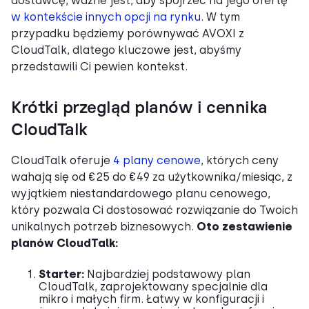
dostawcę, ważne jest, aby spojrzeć na jego ofertę
w kontekście innych opcji na rynku
. W tym
przypadku będziemy porównywać AVOXI z
CloudTalk, dlatego kluczowe jest, abyśmy
przedstawili Ci pewien kontekst.
Krótki przegląd planów i cennika
CloudTalk
CloudTalk oferuje
4 plany cenowe
, których ceny
wahają się od €25 do €49 za użytkownika/miesiąc, z
wyjątkiem niestandardowego planu cenowego,
który pozwala Ci dostosować rozwiązanie do Twoich
unikalnych potrzeb biznesowych.
Oto zestawienie
planów CloudTalk:
Starter:
Najbardziej podstawowy plan
CloudTalk, zaprojektowany specjalnie dla
mikro i małych firm. Łatwy w konfiguracji i