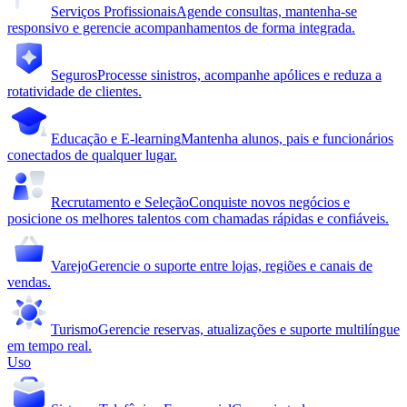
Serviços Profissionais
Agende consultas, mantenha-se
responsivo e gerencie acompanhamentos de forma integrada.
Seguros
Processe sinistros, acompanhe apólices e reduza a
rotatividade de clientes.
Educação e E-learning
Mantenha alunos, pais e funcionários
conectados de qualquer lugar.
Recrutamento e Seleção
Conquiste novos negócios e
posicione os melhores talentos com chamadas rápidas e confiáveis.
Varejo
Gerencie o suporte entre lojas, regiões e canais de
vendas.
Turismo
Gerencie reservas, atualizações e suporte multilíngue
em tempo real.
Uso