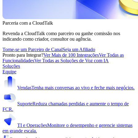
Parceria com a CloudTalk
Revenda a CloudTalk como parceiro ou ganhe comissão nos
indicando como criador, consultor ou agência.
Torne-se um Parceiro de Canal
Seja um Afiliado
Pronto para Integrar?
Ver Mais de 100 Integrações
Ver Todas as
Funcionalidades
Ver Todas as Soluções de Voz com IA
Soluções
Equipe
Vendas
Tenha mais conversas ao vivo e feche mais negócios.
Suporte
Reduza chamadas perdidas e aumente o tempo de
FCR.
TI e Operações
Monitore o desempenho e gerencie sistemas
em grande escala.