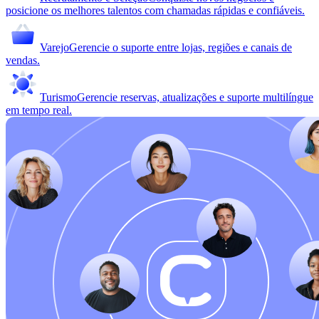
posicione os melhores talentos com chamadas rápidas e confiáveis.
Varejo
Gerencie o suporte entre lojas, regiões e canais de
vendas.
Turismo
Gerencie reservas, atualizações e suporte multilíngue
em tempo real.