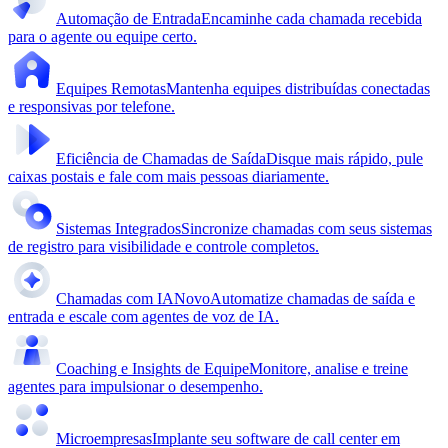
Automação de Entrada
Encaminhe cada chamada recebida
para o agente ou equipe certo.
Equipes Remotas
Mantenha equipes distribuídas conectadas
e responsivas por telefone.
Eficiência de Chamadas de Saída
Disque mais rápido, pule
caixas postais e fale com mais pessoas diariamente.
Sistemas Integrados
Sincronize chamadas com seus sistemas
de registro para visibilidade e controle completos.
Chamadas com IA
Novo
Automatize chamadas de saída e
entrada e escale com agentes de voz de IA.
Coaching e Insights de Equipe
Monitore, analise e treine
agentes para impulsionar o desempenho.
Microempresas
Implante seu software de call center em