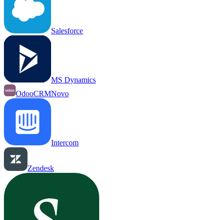
Salesforce
MS Dynamics
OdooCRM
Novo
Intercom
Zendesk