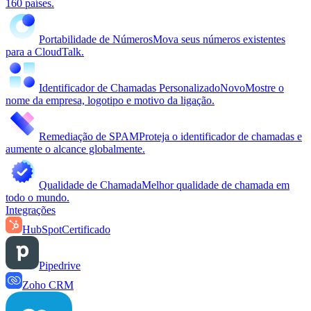
160 países.
Portabilidade de Números
Mova seus números existentes
para a CloudTalk.
Identificador de Chamadas Personalizado
Novo
Mostre o
nome da empresa, logotipo e motivo da ligação.
Remediação de SPAM
Proteja o identificador de chamadas e
aumente o alcance globalmente.
Qualidade de Chamada
Melhor qualidade de chamada em
todo o mundo.
Integrações
HubSpot
Certificado
Pipedrive
Zoho CRM