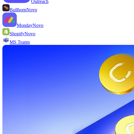
Outreach
Bullhorn
Novo
Monday
Novo
Shopify
Novo
MS Teams