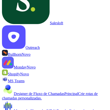
Salesloft
Outreach
Bullhorn
Novo
Monday
Novo
Shopify
Novo
MS Teams
Designer de Fluxo de Chamadas
Principal
Crie rotas de
chamadas personalizadas.