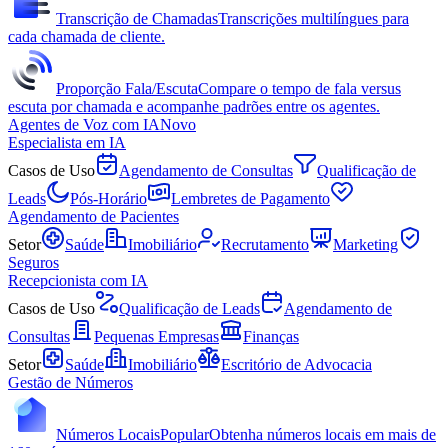
Transcrição de Chamadas
Transcrições multilíngues para
cada chamada de cliente.
Proporção Fala/Escuta
Compare o tempo de fala versus
escuta por chamada e acompanhe padrões entre os agentes.
Agentes de Voz com IA
Novo
Especialista em IA
Casos de Uso
Agendamento de Consultas
Qualificação de
Leads
Pós-Horário
Lembretes de Pagamento
Agendamento de Pacientes
Setor
Saúde
Imobiliário
Recrutamento
Marketing
Seguros
Recepcionista com IA
Casos de Uso
Qualificação de Leads
Agendamento de
Consultas
Pequenas Empresas
Finanças
Setor
Saúde
Imobiliário
Escritório de Advocacia
Gestão de Números
Números Locais
Popular
Obtenha números locais em mais de