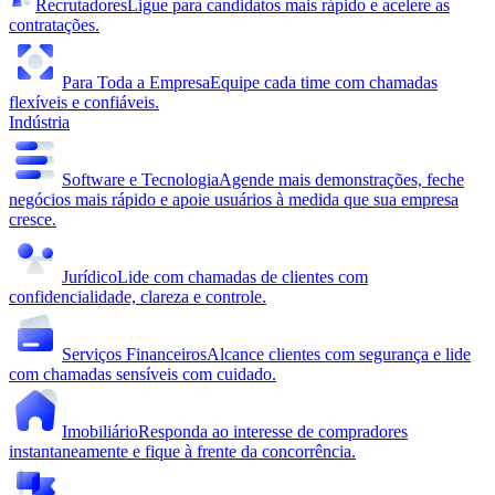
Recrutadores
Ligue para candidatos mais rápido e acelere as
contratações.
Para Toda a Empresa
Equipe cada time com chamadas
flexíveis e confiáveis.
Indústria
Software e Tecnologia
Agende mais demonstrações, feche
negócios mais rápido e apoie usuários à medida que sua empresa
cresce.
Jurídico
Lide com chamadas de clientes com
confidencialidade, clareza e controle.
Serviços Financeiros
Alcance clientes com segurança e lide
com chamadas sensíveis com cuidado.
Imobiliário
Responda ao interesse de compradores
instantaneamente e fique à frente da concorrência.