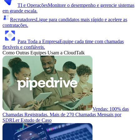
TI e Operações
Monitore o desempenho e gerencie sistemas
em grande escala.
Recrutadores
Ligue para candidatos mais rápido e acelere as
contratações.
Para Toda a Empresa
Equipe cada time com chamadas
flexíveis e confiáveis.
Como Outras Equipes Usam a CloudTalk
Vendas: 100% das
Chamadas Registradas. Mais de 270 Chamadas Mensais por
SDR
Ler Estudo de Caso