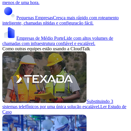
menos de uma hora.
Pequenas Empresas
Cresça mais rápido com roteamento
inteligente, chamadas nítidas e configuração fácil.
Empresas de Médio Porte
Lide com altos volumes de
chamadas com infraestrutura confiável e escalável.
Como outras equipes estão usando a CloudTalk
Substituindo 3
sistemas telefônicos por uma única solução escalável.
Ler Estudo de
Caso