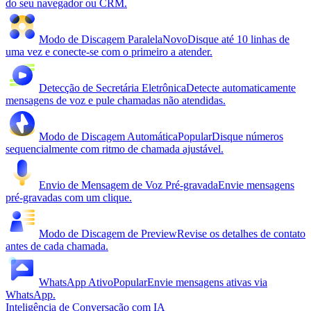
do seu navegador ou CRM.
Modo de Discagem Paralela
Novo
Disque até 10 linhas de
uma vez e conecte-se com o primeiro a atender.
Detecção de Secretária Eletrônica
Detecte automaticamente
mensagens de voz e pule chamadas não atendidas.
Modo de Discagem Automática
Popular
Disque números
sequencialmente com ritmo de chamada ajustável.
Envio de Mensagem de Voz Pré-gravada
Envie mensagens
pré-gravadas com um clique.
Modo de Discagem de Preview
Revise os detalhes de contato
antes de cada chamada.
WhatsApp Ativo
Popular
Envie mensagens ativas via
WhatsApp.
Inteligência de Conversação com IA