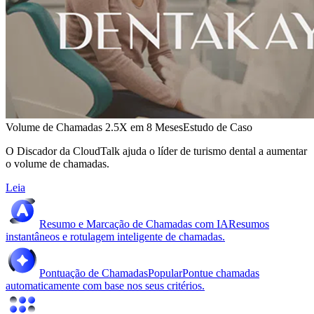
Volume de Chamadas 2.5X em 8 Meses
Estudo de Caso
O Discador da CloudTalk ajuda o líder de turismo dental a aumentar
o volume de chamadas.
Leia
Resumo e Marcação de Chamadas com IA
Resumos
instantâneos e rotulagem inteligente de chamadas.
Pontuação de Chamadas
Popular
Pontue chamadas
automaticamente com base nos seus critérios.