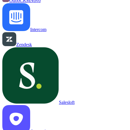
OdooCRM
Novo
Intercom
Zendesk
Salesloft