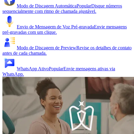
Modo de Discagem Automática
Popular
Disque números
sequencialmente com ritmo de chamada ajustável.
Envio de Mensagem de Voz Pré-gravada
Envie mensagens
pré-gravadas com um clique.
Modo de Discagem de Preview
Revise os detalhes de contato
antes de cada chamada.
WhatsApp Ativo
Popular
Envie mensagens ativas via
WhatsApp.