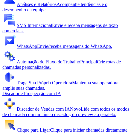
Análises e Relatórios
Acompanhe tendências e o
desempenho da equipe.
SMS Internacional
Envie e receba mensagens de texto
comerciais.
WhatsApp
Envie/receba mensagens do WhatsApp.
Automação de Fluxo de Trabalho
Principal
Crie rotas de
chamadas personalizadas.
Traga Sua Própria Operadora
Mantenha sua operadora,
amplie suas chamadas.
Discador e Prospecção com IA
Discador de Vendas com IA
Novo
Lide com todos os modos
de chamada com um único discador, do preview ao paralelo.
Clique para Ligar
Clique para iniciar chamadas diretamente