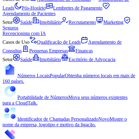
Leads
Pós-Horário
Lembretes de Pagamento
Agendamento de Pacientes
Setor
Saúde
Imobiliário
Recrutamento
Marketing
Seguros
Recepcionista com IA
Casos de Uso
Qualificação de Leads
Agendamento de
Consultas
Pequenas Empresas
Finanças
Setor
Saúde
Imobiliário
Escritório de Advocacia
Números Locais
Popular
Obtenha números locais em mais de
160 países.
Portabilidade de Números
Mova seus números existentes
para a CloudTalk.
Identificador de Chamadas Personalizado
Novo
Mostre o
nome da empresa, logotipo e motivo da ligação.