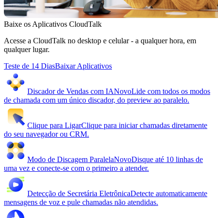
Baixe os Aplicativos CloudTalk
Acesse a CloudTalk no desktop e celular - a qualquer hora, em
qualquer lugar.
Teste de 14 Dias
Baixar Aplicativos
Discador de Vendas com IA
Novo
Lide com todos os modos
de chamada com um único discador, do preview ao paralelo.
Clique para Ligar
Clique para iniciar chamadas diretamente
do seu navegador ou CRM.
Modo de Discagem Paralela
Novo
Disque até 10 linhas de
uma vez e conecte-se com o primeiro a atender.
Detecção de Secretária Eletrônica
Detecte automaticamente
mensagens de voz e pule chamadas não atendidas.