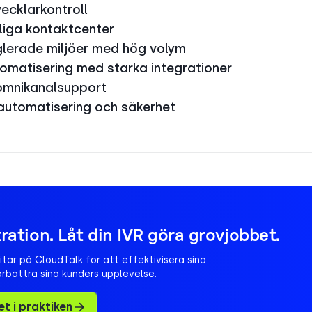
vecklarkontroll
liga kontaktcenter
glerade miljöer med hög volym
omatisering med starka integrationer
 omnikanalsupport
automatisering och säkerhet
tration. Låt din IVR göra grovjobbet.
ar på CloudTalk för att effektivisera sina
rbättra sina kunders upplevelse.
et i praktiken