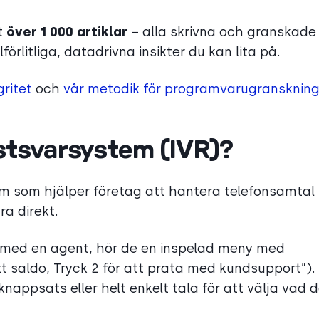
t
över 1 000 artiklar
– alla skrivna och granskade
förlitliga, datadrivna insikter du kan lita på.
gritet
och
vår metodik för programvarugranskning
östsvarsystem (IVR)?
em som hjälper företag att hantera telefonsamtal
ra direkt.
ekt med en agent, hör de en inspelad meny med
itt saldo, Tryck 2 för att prata med kundsupport”).
ppsats eller helt enkelt tala för att välja vad 