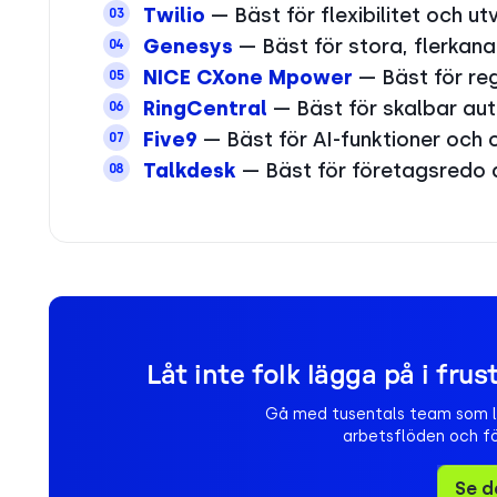
Twilio
— Bäst för flexibilitet och ut
03
Genesys
— Bäst för stora, flerkana
04
NICE CXone Mpower
— Bäst för re
05
RingCentral
— Bäst för skalbar aut
06
Five9
— Bäst för AI-funktioner och
07
Talkdesk
— Bäst för företagsredo 
08
Låt inte folk lägga på i frus
Gå med tusentals team som lit
arbetsflöden och fö
Se d