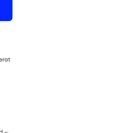
erat
d –