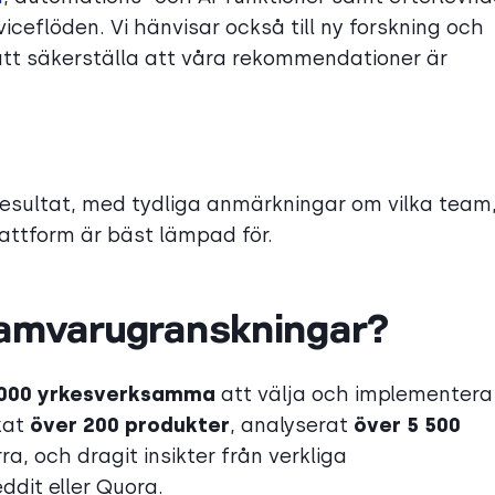
iceflöden. Vi hänvisar också till ny forskning och
att säkerställa att våra rekommendationer är
 resultat, med tydliga anmärkningar om vilka team
attform är bäst lämpad för.
gramvarugranskningar?
 000 yrkesverksamma
att välja och implementera
kat
över 200 produkter
, analyserat
över 5 500
, och dragit insikter från verkliga
dit eller Quora.