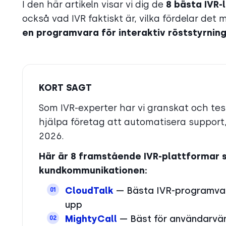
I den här artikeln visar vi dig de
8 bästa IVR-
också vad IVR faktiskt är, vilka fördelar det
en programvara för interaktiv röststyrnin
KORT SAGT
Som IVR-experter har vi granskat och te
hjälpa företag att automatisera support
2026.
Här är 8 framstående IVR-plattformar s
kundkommunikationen:
CloudTalk
— Bästa IVR-programvara
01
upp
MightyCall
— Bäst för användarvän
02