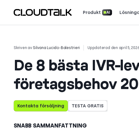
Produkt
Lösning
AI
AI-uppringare och utgående samtal
Läs hur riktiga 
Skriven av
Silvana Lucido-Balestrieri
Uppdaterad den april 5, 202
De 8 bästa IVR-lev
företagsbehov 2
Kontakta försäljning
TESTA GRATIS
SNABB SAMMANFATTNING