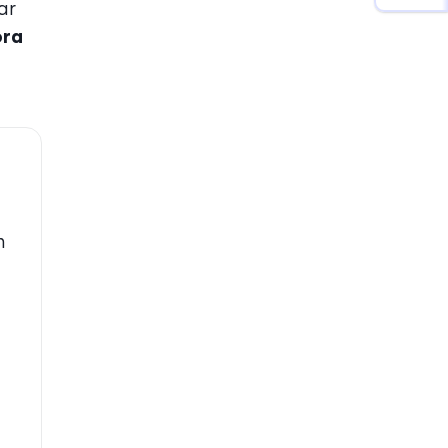
ar
öra
n