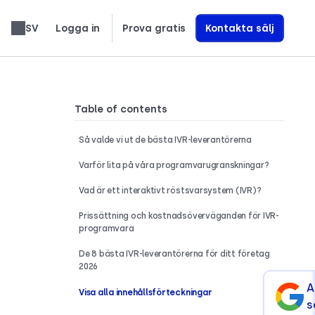
SV
Logga in
Prova gratis
Kontakta sälj
العربية
Slovenčina
Română
Türkçe
Nederlands
עברית
繁體中文
Ελληνικά
Polski
Lär dig exakt hur vi bygger AI-röstagenter som driver intäkter
Table of contents
Så valde vi ut de bästa IVR-leverantörerna
Varför lita på våra programvarugranskningar?
Vad är ett interaktivt röstsvarsystem (IVR)?
Prissättning och kostnadsöverväganden för IVR-
programvara
De 8 bästa IVR-leverantörerna för ditt företag
2026
A
Visa alla innehållsförteckningar
s