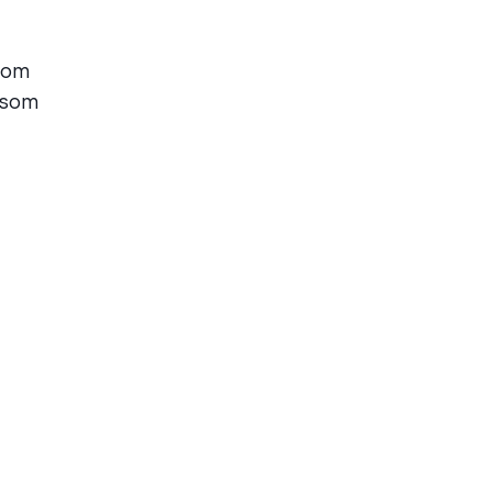
enom
 som