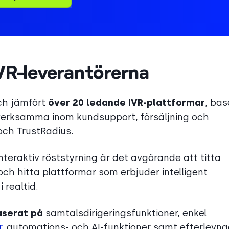
IVR-leverantörerna
och jämfört
över 20 ledande IVR-plattformar
, bas
sverksamma inom kundsupport, försäljning och
och TrustRadius.
teraktiv röststyrning är det avgörande att titta
h hitta plattformar som erbjuder intelligent
 realtid.
aserat på
samtalsdirigeringsfunktioner, enkel
r
, automations- och AI-funktioner samt efterlevna