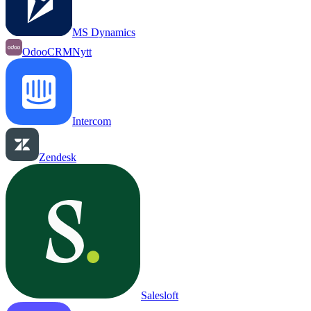
MS Dynamics
OdooCRM
Nytt
Intercom
Zendesk
Salesloft