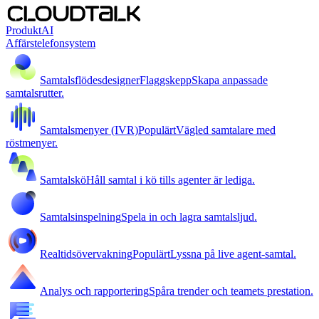
Produkt
AI
Affärstelefonsystem
Samtalsflödesdesigner
Flaggskepp
Skapa anpassade
samtalsrutter.
Samtalsmenyer (IVR)
Populärt
Vägled samtalare med
röstmenyer.
Samtalskö
Håll samtal i kö tills agenter är lediga.
Samtalsinspelning
Spela in och lagra samtalsljud.
Realtidsövervakning
Populärt
Lyssna på live agent-samtal.
Analys och rapportering
Spåra trender och teamets prestation.