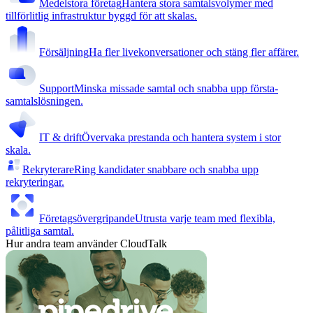
Medelstora företag
Hantera stora samtalsvolymer med
tillförlitlig infrastruktur byggd för att skalas.
Försäljning
Ha fler livekonversationer och stäng fler affärer.
Support
Minska missade samtal och snabba upp första-
samtalslösningen.
IT & drift
Övervaka prestanda och hantera system i stor
skala.
Rekryterare
Ring kandidater snabbare och snabba upp
rekryteringar.
Företagsövergripande
Utrusta varje team med flexibla,
pålitliga samtal.
Hur andra team använder CloudTalk