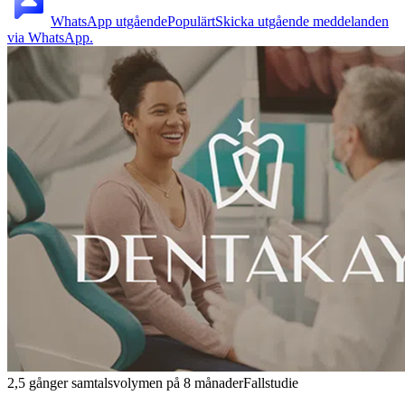
WhatsApp utgående
Populärt
Skicka utgående meddelanden
via WhatsApp.
2,5 gånger samtalsvolymen på 8 månader
Fallstudie