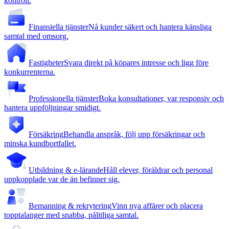
kontroll.
Finansiella tjänster
Nå kunder säkert och hantera känsliga
samtal med omsorg.
Fastigheter
Svara direkt på köpares intresse och ligg före
konkurrenterna.
Professionella tjänster
Boka konsultationer, var responsiv och
hantera uppföljningar smidigt.
Försäkring
Behandla anspråk, följ upp försäkringar och
minska kundbortfallet.
Utbildning & e-lärande
Håll elever, föräldrar och personal
uppkopplade var de än befinner sig.
Bemanning & rekrytering
Vinn nya affärer och placera
topptalanger med snabba, pålitliga samtal.