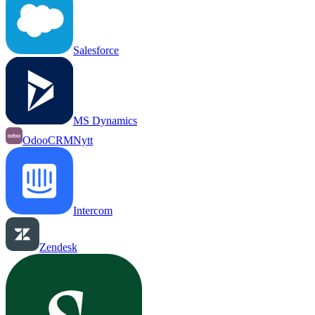
Salesforce
MS Dynamics
OdooCRM
Nytt
Intercom
Zendesk