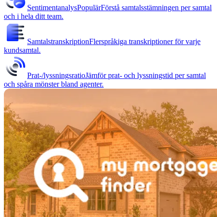
Sentimentanalys
Populär
Förstå samtalsstämningen per samtal
och i hela ditt team.
Samtalstranskription
Flerspråkiga transkriptioner för varje
kundsamtal.
Prat-/lyssningsratio
Jämför prat- och lyssningstid per samtal
och spåra mönster bland agenter.