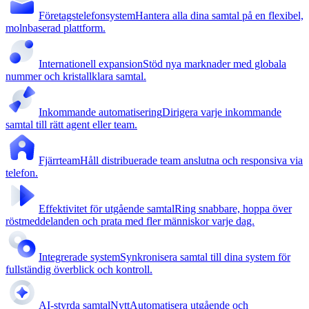
Företagstelefonsystem
Hantera alla dina samtal på en flexibel,
molnbaserad plattform.
Internationell expansion
Stöd nya marknader med globala
nummer och kristallklara samtal.
Inkommande automatisering
Dirigera varje inkommande
samtal till rätt agent eller team.
Fjärrteam
Håll distribuerade team anslutna och responsiva via
telefon.
Effektivitet för utgående samtal
Ring snabbare, hoppa över
röstmeddelanden och prata med fler människor varje dag.
Integrerade system
Synkronisera samtal till dina system för
fullständig överblick och kontroll.
AI-styrda samtal
Nytt
Automatisera utgående och