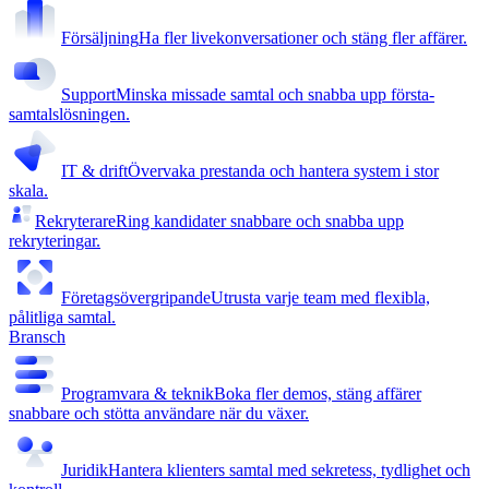
Försäljning
Ha fler livekonversationer och stäng fler affärer.
Support
Minska missade samtal och snabba upp första-
samtalslösningen.
IT & drift
Övervaka prestanda och hantera system i stor
skala.
Rekryterare
Ring kandidater snabbare och snabba upp
rekryteringar.
Företagsövergripande
Utrusta varje team med flexibla,
pålitliga samtal.
Bransch
Programvara & teknik
Boka fler demos, stäng affärer
snabbare och stötta användare när du växer.
Juridik
Hantera klienters samtal med sekretess, tydlighet och