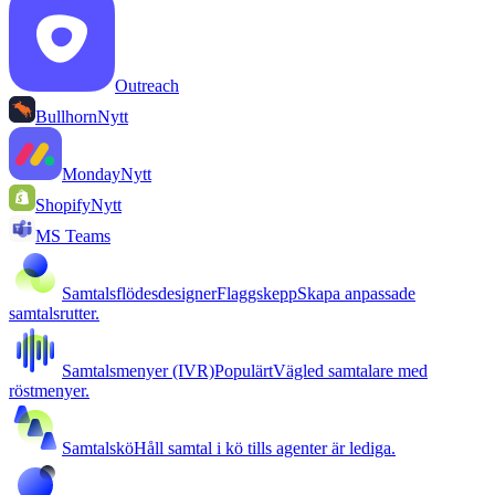
Outreach
Bullhorn
Nytt
Monday
Nytt
Shopify
Nytt
MS Teams
Samtalsflödesdesigner
Flaggskepp
Skapa anpassade
samtalsrutter.
Samtalsmenyer (IVR)
Populärt
Vägled samtalare med
röstmenyer.
Samtalskö
Håll samtal i kö tills agenter är lediga.