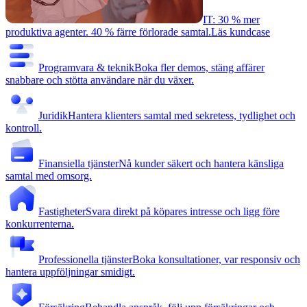
IT: 30 % mer
produktiva agenter. 40 % färre förlorade samtal.
Läs kundcase
Programvara & teknik
Boka fler demos, stäng affärer
snabbare och stötta användare när du växer.
Juridik
Hantera klienters samtal med sekretess, tydlighet och
kontroll.
Finansiella tjänster
Nå kunder säkert och hantera känsliga
samtal med omsorg.
Fastigheter
Svara direkt på köpares intresse och ligg före
konkurrenterna.
Professionella tjänster
Boka konsultationer, var responsiv och
hantera uppföljningar smidigt.