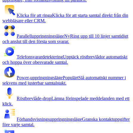
Klicka för att ringa
Klicka för att starta samtal direkt från din
webbläsare eller CRM.
Parallelluppringningsläge
Ny
Ring upp till 10 linjer samtidigt
och anslut till den första som svarar.
Telefonsvarardetektering
Upptäck röstbrevlådor automatiskt
och hoppa över obesvarade samtal.
Power-uppringningsläge
Populärt
Slå automatiskt nummer i
sekvens med justerbar samtalstakt.
Röstbrevlåde-drop
Lämna förinspelade meddelanden med ett
klick.
Förhandsvisningsuppringningsläge
Granska kontaktuppgifter
före varje samtal.