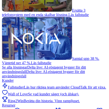
Ersätta 3
telefonsystem med en enda skalbar lösning.
Läs fallstudie
Samtal upp 38 %.
Väntetid ner 47 %.
Läs fallstudie
Se alla lösningar
Delta live: AI-röstagent bygger för ditt
användningsfall
Delta live: AI-röstagent bygger för ditt
användningsfall
Kunder
Fallstudier
Läs hur riktiga team använder CloudTalk för att växa.
Wall of Love
Se vad kunder säger (och älskar).
Ring2Win
Berätta din historia. Vinn rampljuset.
Resurser