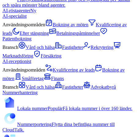
och spåra mönster bland agenter.
AI-röstagenter
Ny
AI-specialist
Användningsområden
Bokning av möten
Kvalificering av
leads
Efter stängning
Betalningspåminnelser
Patientbokning
Bransch
Vård och hälsa
Fastigheter
Rekrytering
Marknadsföring
Försäkring
AI-receptionist
Användningsområden
Kvalificering av leads
Bokning av
möten
Småföretag
Finans
Bransch
Vård och hälsa
Fastigheter
Advokatbyrå
Nummerhantering
Lokala nummer
Populär
Få lokala nummer i över 160 länder.
Nummerportering
Flytta dina befintliga nummer till
CloudTalk.