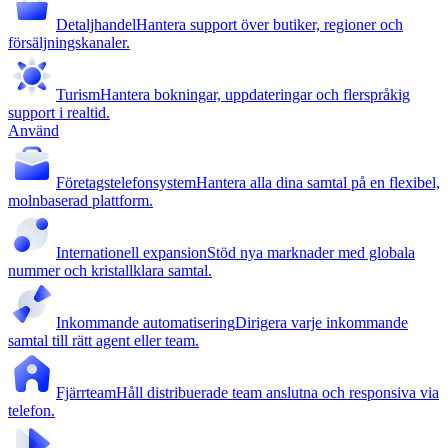
Detaljhandel
Hantera support över butiker, regioner och
försäljningskanaler.
Turism
Hantera bokningar, uppdateringar och flerspråkig
support i realtid.
Använd
Företagstelefonsystem
Hantera alla dina samtal på en flexibel,
molnbaserad plattform.
Internationell expansion
Stöd nya marknader med globala
nummer och kristallklara samtal.
Inkommande automatisering
Dirigera varje inkommande
samtal till rätt agent eller team.
Fjärrteam
Håll distribuerade team anslutna och responsiva via
telefon.