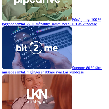
Försäljning: 100 %
loggade samtal. 270+ månatliga samtal per SDR
Läs kundcase
Support: 80 % färre
missade samtal. 4 gånger snabbare svar.
Läs kundcase