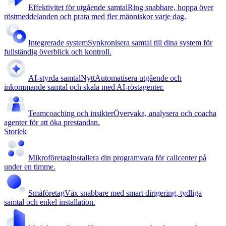
Effektivitet för utgående samtal
Ring snabbare, hoppa över
röstmeddelanden och prata med fler människor varje dag.
Integrerade system
Synkronisera samtal till dina system för
fullständig överblick och kontroll.
AI-styrda samtal
Nytt
Automatisera utgående och
inkommande samtal och skala med AI-röstagenter.
Teamcoaching och insikter
Övervaka, analysera och coacha
agenter för att öka prestandan.
Storlek
Mikroföretag
Installera din programvara för callcenter på
under en timme.
Småföretag
Väx snabbare med smart dirigering, tydliga
samtal och enkel installation.