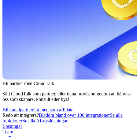
Bli partner med CloudTalk
Sälj CloudTalk som partner, eller tjäna provision genom att hänvisa
oss som skapare, konsult eller byrå.
Bli kanalpartner
Gå med som affiliate
Redo att integrera?
Bläddra bland över 100 integrationer
Se alla
funktioner
Se alla AI-röstlösningar
Lösningar
Team