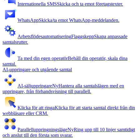
Internationella SMS
Skicka och ta emot företagstexter.
WhatsApp
Skicka/ta emot WhatsApp-meddelanden.
Arbetsflödesautomatisering
Flaggskepp
Skapa anpassade
samtalsrutter.
Ta med din egen operatör
Behåll din operatör, skala dina
samtal.
AI-uppringare och utgående samtal
AI-säljuppringare
Ny
Hantera alla samtalslägen med en
uppringare, från förhandsvisning till parallell.
Klicka för att ringa
Klicka för att starta samtal direkt från din
webbläsare eller CRM.
Parallelluppringningsläge
Ny
Ring upp till 10 linjer samtidigt
och anslut till den första som svarar.