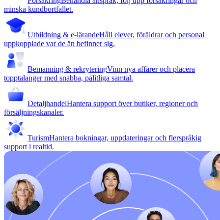
Försäkring
Behandla anspråk, följ upp försäkringar och
minska kundbortfallet.
Utbildning & e-lärande
Håll elever, föräldrar och personal
uppkopplade var de än befinner sig.
Bemanning & rekrytering
Vinn nya affärer och placera
topptalanger med snabba, pålitliga samtal.
Detaljhandel
Hantera support över butiker, regioner och
försäljningskanaler.
Turism
Hantera bokningar, uppdateringar och flerspråkig
support i realtid.