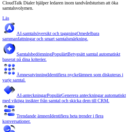
CloudTalk Dialer hjälper ledaren inom tandvårdsturism att öka
samtalsvolymen.
Läs
AI-samtalsöversikt och taggning
Omedelbara
sammanfattningar och smart samtalsmärkning.
Samtalsbedömning
Populärt
Betygsätt samtal automatiskt
baserat på dina kriterier.
Ämnesutvinning
Identifiera nyckelämnen som diskuteras i
varje samtal.
AI-anteckningar
Populär
Generera anteckningar automatiskt
med viktiga insikter från samtal och skicka dem till CRM.
Trendande ämnen
Identifiera heta trender i flera
konversationer.