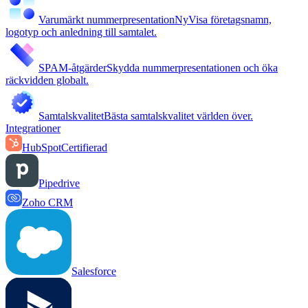
Varumärkt nummerpresentation
Ny
Visa företagsnamn,
logotyp och anledning till samtalet.
SPAM-åtgärder
Skydda nummerpresentationen och öka
räckvidden globalt.
Samtalskvalitet
Bästa samtalskvalitet världen över.
Integrationer
HubSpot
Certifierad
Pipedrive
Zoho CRM
Salesforce