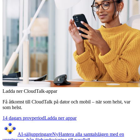
Ladda ner CloudTalk-appar
Få åtkomst till CloudTalk på dator och mobil – när som helst, var
som helst.
14 dagars provperiod
Ladda ner appar
AI-säljuppringare
Ny
Hantera alla samtalslägen med en
uppringare, från förhandsvisning till parallell.