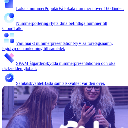
Lokala nummer
Populär
Få lokala nummer i över 160 länder.
Nummerportering
Flytta dina befintliga nummer till
CloudTalk.
Varumärkt nummerpresentation
Ny
Visa företagsnamn,
logotyp och anledning till samtalet.
SPAM-åtgärder
Skydda nummerpresentationen och öka
räckvidden globalt.
Samtalskvalitet
Bästa samtalskvalitet världen över.