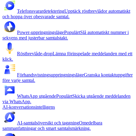
Telefonsvarardetektering
Upptäck röstbrevlådor automatiskt
och hoppa över obesvarade samtal.
Power-uppringningsläge
Populärt
Slå automatiskt nummer i
sekvens med justerbar samtalstakt.
Röstbrevlåde-drop
Lämna förinspelade meddelanden med ett
klick.
Förhandsvisningsuppringningsläge
Granska kontaktuppgifter
före varje samtal.
WhatsApp utgående
Populärt
Skicka utgående meddelanden
via WhatsApp.
AI-konversationsintelligens
AI-samtalsöversikt och taggning
Omedelbara
sammanfattningar och smart samtalsmärkning.