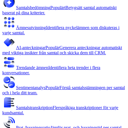
Samtalsbedömning
Populärt
Betygsätt samtal automatiskt
baserat på dina kriterier.
Ämnesutvinning
Identifiera nyckelämnen som diskuteras i
varje samtal.
AI-anteckningar
Populär
Generera anteckningar automatiskt
med viktiga insikter från samtal och skicka dem till CRM.
Trendande ämnen
Identifiera heta trender i flera
konversationer.
Sentimentanalys
Populär
Förstå samtalsstämningen per samtal
och i hela ditt team.
Samtalstranskription
Flerspråkiga transkriptioner för varje
kundsamtal.
Prat-/lyssningsratio
Jämför prat- och lyssningstid per samtal