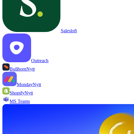
Salesloft
Outreach
Bullhorn
Nytt
Monday
Nytt
Shopify
Nytt
MS Teams