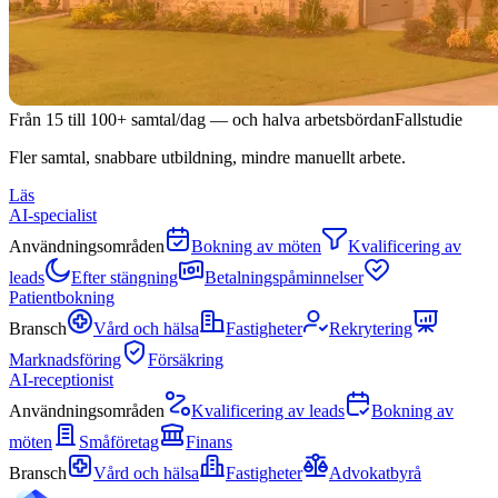
Från 15 till 100+ samtal/dag — och halva arbetsbördan
Fallstudie
Fler samtal, snabbare utbildning, mindre manuellt arbete.
Läs
AI-specialist
Användningsområden
Bokning av möten
Kvalificering av
leads
Efter stängning
Betalningspåminnelser
Patientbokning
Bransch
Vård och hälsa
Fastigheter
Rekrytering
Marknadsföring
Försäkring
AI-receptionist
Användningsområden
Kvalificering av leads
Bokning av
möten
Småföretag
Finans
Bransch
Vård och hälsa
Fastigheter
Advokatbyrå