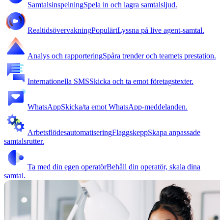
Samtalsinspelning
Spela in och lagra samtalsljud.
Realtidsövervakning
Populärt
Lyssna på live agent-samtal.
Analys och rapportering
Spåra trender och teamets prestation.
Internationella SMS
Skicka och ta emot företagstexter.
WhatsApp
Skicka/ta emot WhatsApp-meddelanden.
Arbetsflödesautomatisering
Flaggskepp
Skapa anpassade
samtalsrutter.
Ta med din egen operatör
Behåll din operatör, skala dina
samtal.