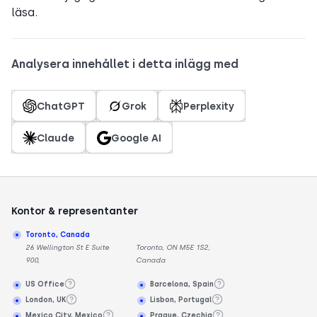
läsa.
Analysera innehållet i detta inlägg med
ChatGPT
Grok
Perplexity
Claude
Google AI
Kontor & representanter
Toronto, Canada
26 Wellington St E Suite
Toronto, ON M5E 1S2,
900,
Canada
US Office
Barcelona, Spain
London, UK
Lisbon, Portugal
Mexico City, Mexico
Prague, Czechia