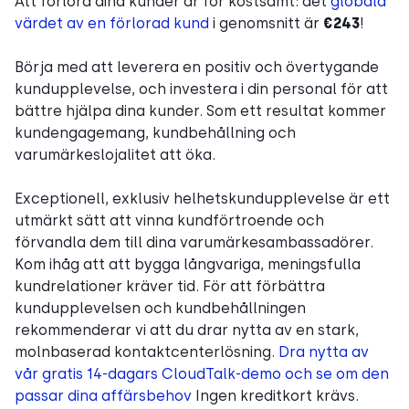
Att förlora dina kunder är för kostsamt: det
globala
värdet av en förlorad kund
i genomsnitt är
€243
!
Börja med att leverera en positiv och övertygande
kundupplevelse, och investera i din personal för att
bättre hjälpa dina kunder. Som ett resultat kommer
kundengagemang, kundbehållning och
varumärkeslojalitet att öka.
Exceptionell, exklusiv helhetskundupplevelse är ett
utmärkt sätt att vinna kundförtroende och
förvandla dem till dina varumärkesambassadörer.
Kom ihåg att att bygga långvariga, meningsfulla
kundrelationer kräver tid. För att förbättra
kundupplevelsen och kundbehållningen
rekommenderar vi att du drar nytta av en stark,
molnbaserad kontaktcenterlösning.
Dra nytta av
vår gratis 14-dagars CloudTalk-demo och se om den
passar dina affärsbehov
Ingen kreditkort krävs.