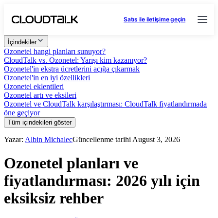
Satış ile iletişime geçin
İçindekiler
Ozonetel hangi planları sunuyor?
CloudTalk vs. Ozonetel: Yarışı kim kazanıyor?
Ozonetel'in ekstra ücretlerini açığa çıkarmak
Ozonetel'in en iyi özellikleri
Ozonetel eklentileri
Ozonetel artı ve eksileri
Ozonetel ve CloudTalk karşılaştırması: CloudTalk fiyatlandırmada
öne geçiyor
Tüm içindekileri göster
Yazar:
Albin Michalec
Güncellenme tarihi August 3, 2026
Ozonetel planları ve
fiyatlandırması: 2026 yılı için
eksiksiz rehber