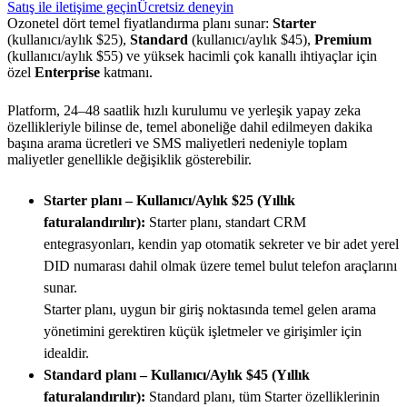
Satış ile iletişime geçin
Ücretsiz deneyin
Ozonetel dört temel fiyatlandırma planı sunar:
Starter
(kullanıcı/aylık $25),
Standard
(kullanıcı/aylık $45),
Premium
(kullanıcı/aylık $55) ve yüksek hacimli çok kanallı ihtiyaçlar için
özel
Enterprise
katmanı.
Platform, 24–48 saatlik hızlı kurulumu ve yerleşik yapay zeka
özellikleriyle bilinse de, temel aboneliğe dahil edilmeyen dakika
başına arama ücretleri ve SMS maliyetleri nedeniyle toplam
maliyetler genellikle değişiklik gösterebilir.
Starter planı – Kullanıcı/Aylık $25 (Yıllık
faturalandırılır):
Starter planı, standart CRM
entegrasyonları, kendin yap otomatik sekreter ve bir adet yerel
DID numarası dahil olmak üzere temel bulut telefon araçlarını
sunar.
Starter planı, uygun bir giriş noktasında temel gelen arama
yönetimini gerektiren küçük işletmeler ve girişimler için
idealdir.
Standard planı – Kullanıcı/Aylık $45 (Yıllık
faturalandırılır):
Standard planı, tüm Starter özelliklerinin