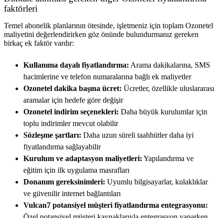
faktörleri
Temel abonelik planlarının ötesinde, işletmeniz için toplam Ozonetel
maliyetini değerlendirirken göz önünde bulundurmanız gereken
birkaç ek faktör vardır:
Kullanıma dayalı fiyatlandırma:
Arama dakikalarına, SMS
hacimlerine ve telefon numaralarına bağlı ek maliyetler
Ozonetel dakika başına ücret:
Ücretler, özellikle uluslararası
aramalar için hedefe göre değişir
Ozonetel indirim seçenekleri:
Daha büyük kurulumlar için
toplu indirimler mevcut olabilir
Sözleşme şartları:
Daha uzun süreli taahhütler daha iyi
fiyatlandırma sağlayabilir
Kurulum ve adaptasyon maliyetleri:
Yapılandırma ve
eğitim için ilk uygulama masrafları
Donanım gereksinimleri:
Uyumlu bilgisayarlar, kulaklıklar
ve güvenilir internet bağlantıları
Vulcan7 potansiyel müşteri fiyatlandırma entegrasyonu:
Özel potansiyel müşteri kaynaklarıyla entegrasyon yaparken