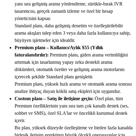
yanı sıra gelişmiş arama yönlendirme, sürükle-bırak IVR
tasarımcısı, gerçek zamanlı izleme ve özel bir hesap
yöneticisini kapsar.
Standard planı, daha gelişmiş denetim ve özelleştirilebilir
arama akışları talep eden 3 veya daha fazla kullanıcıya sahip,
büyüyen işletmeler için idealdir.
Premium planı – Kullanıcı/Aylık $55 (Yıllık
faturalandırılır):
Premium planı, giden arama verimliliğini
artırmak için tasarlanmış yapay zeka destekli arama
dökümleri, otomatik özetler ve gelişmiş arama motorlarını
içerecek şekilde Standard planı genişletir.
Premium planı, yüksek hızlı arama ve otomatik arama sonrası
analize ihtiyaç duyan köklü satış ekipleri için uygundur.
Custom planı – Satış ile iletişime geçin:
Özel plan, tüm
Premium özelliklerinin yanı sıra tam çok kanallı destek (ses,
sohbet ve SMS), özel SLA'lar ve öncelikli kurumsal destek
içerir.
Bu plan, yüksek düzeyde özelleştirme ve birden fazla kanalda
birleşik iletişim gerektiren büyük ölçekli operasyonlar için