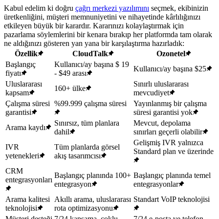
Kabul edelim ki doğru
çağrı merkezi yazılımını
seçmek, ekibinizin
üretkenliğini, müşteri memnuniyetini ve nihayetinde kârlılığınızı
etkileyen büyük bir karardır. Kararınızı kolaylaştırmak için
pazarlama söylemlerini bir kenara bırakıp her platformda tam olarak
ne aldığınızı gösteren yan yana bir karşılaştırma hazırladık:
Özellik
CloudTalk
Ozonetel
Başlangıç
Kullanıcı/ay başına $ 19
Kullanıcı/ay başına $25
fiyatı
- $49 arası
Uluslararası
Sınırlı uluslararası
160+ ülke
kapsam
mevcudiyet
Çalışma süresi
%99.999 çalışma süresi
Yayınlanmış bir çalışma
garantisi
süresi garantisi yok
Sınırsız, tüm planlara
Mevcut, depolama
Arama kaydı
dahil
sınırları geçerli olabilir
Gelişmiş IVR yalnızca
IVR
Tüm planlarda görsel
Standard plan ve üzerinde
yetenekleri
akış tasarımcısı
CRM
Başlangıç planında 100+
Başlangıç planında temel
entegrasyonları
entegrasyon
entegrasyonlar
Arama kalitesi
Akıllı arama, uluslararası
Standart VoIP teknolojisi
teknolojisi
rota optimizasyonu
Müşteri desteği
7/24 kapsama, çoklu
7/24 e-posta ve telefon