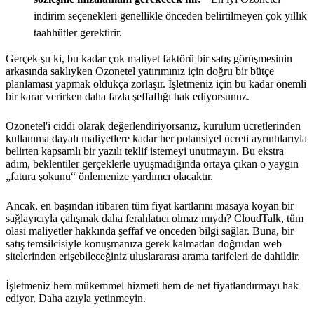
indirim seçenekleri genellikle önceden belirtilmeyen çok yıllık
taahhütler gerektirir.
Gerçek şu ki, bu kadar çok maliyet faktörü bir satış görüşmesinin
arkasında saklıyken Ozonetel yatırımınız için doğru bir bütçe
planlaması yapmak oldukça zorlaşır. İşletmeniz için bu kadar önemli
bir karar verirken daha fazla şeffaflığı hak ediyorsunuz.
Ozonetel'i ciddi olarak değerlendiriyorsanız, kurulum ücretlerinden
kullanıma dayalı maliyetlere kadar her potansiyel ücreti ayrıntılarıyla
belirten kapsamlı bir yazılı teklif istemeyi unutmayın. Bu ekstra
adım, beklentiler gerçeklerle uyuşmadığında ortaya çıkan o yaygın
„fatura şokunu“ önlemenize yardımcı olacaktır.
Ancak, en başından itibaren tüm fiyat kartlarını masaya koyan bir
sağlayıcıyla çalışmak daha ferahlatıcı olmaz mıydı? CloudTalk, tüm
olası maliyetler hakkında şeffaf ve önceden bilgi sağlar. Buna, bir
satış temsilcisiyle konuşmanıza gerek kalmadan doğrudan web
sitelerinden erişebileceğiniz uluslararası arama tarifeleri de dahildir.
İşletmeniz hem mükemmel hizmeti hem de net fiyatlandırmayı hak
ediyor. Daha azıyla yetinmeyin.