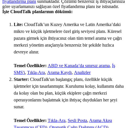
fiyatlandırma planı
sunmaktadır. Çözümü benzersiz iş ihtiyaçlarınıza
göre uyarlamanızı sağlayan özel fiyatlandırma planı ise istisnadır.
İşte CloudTalk planlarının dökümü:
Lite:
CloudTalk’un Kuzey Amerika ve Latin Amerika’daki
mikro ve küçük işletmelere özel giriş seviyesi planı. Küresel
pazara girmek için ihtiyacınız olan tüm temel arama ve çağrı
merkezi yönetim araçlarıyla benzersiz bir şekilde hızlıca
devreye alınır.
Temel Özellikler:
ABD ve Kanada’da sınırsız arama
,
İş
SMS'i
,
Tıkla-Ara
,
Arama Kaydı
,
Analizler
Starter:
CloudTalk'un başlangıç planı, özellikle küçük
işletmeler için tasarlanmıştır. Kurulumu kolay, kullanımı daha
da kolay olan bu plan, küçük ekiplere çağrı merkezi
operasyonlarını başlatmak için ihtiyaç duydukları her şeyi
sunar.
Temel Özellikler:
Tıkla-Ara
,
Sesli Posta
,
Arama Akışı
Tasarımcısı (CFD)
,
Otomatik Çağrı Dağıtımı (ACD)