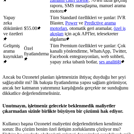
zamanlı çağrı izleme
, 70'ten fazla geçmiş
raporu, SMS mesajlaşma, manuel arama
motoru
Yapay
Tüm Standard özellikleri ve şunlar: IVR
zeka
Blaster,
Power
ve
Predictive arama
dökümleri
$55.00
motorları
, otomatik geri aramalar,
özel iş
ve özetleri
akışları
için açık API'ler, telesekreter
algılama
Gelişmiş
Tüm Premium özellikleri ve şunlar: Çok
Özel
arama
kanallı yönlendirme, WhatsApp, Twitter,
fiyatlandırma
kuyrukları
Facebook entegrasyonları, web sohbeti,
yapay zeka tabanlı botlar,
ses analitiği
Ancak bu Ozonetel planları işletmenizin ihtiyaç duyduğu her şeyi
sağlayabilir mi? İlk bakışta fiyatlandırma yapısı sağlam görünüyor,
ancak her katmanın yatırımınız karşılığında gerçekte ne sunduğunu
dikkatlice değerlendirmelisiniz.
Unutmayın, işletmeniz gelecekte beklenmedik maliyetler
çıkarmadan sizinle birlikte büyüyen bir çözümü hak ediyor.
Kullanıcı başına Ozonetel maliyetini değerlendirirken kendinize
sorun: Bu çözüm benim özel iletişim zorluklarımı çözüyor mu?