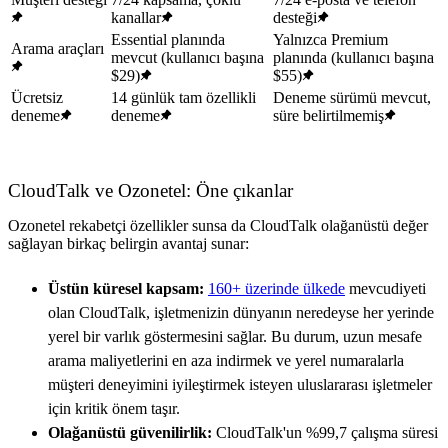
kanallar
desteği
Essential planında
Yalnızca Premium
Arama araçları
mevcut (kullanıcı başına
planında (kullanıcı başına
$29)
$55)
Ücretsiz
14 günlük tam özellikli
Deneme sürümü mevcut,
deneme
deneme
süre belirtilmemiş
CloudTalk ve Ozonetel: Öne çıkanlar
Ozonetel rekabetçi özellikler sunsa da CloudTalk olağanüstü değer
sağlayan birkaç belirgin avantaj sunar:
Üstün küresel kapsam:
160+ üzerinde ülkede
mevcudiyeti
olan CloudTalk, işletmenizin dünyanın neredeyse her yerinde
yerel bir varlık göstermesini sağlar. Bu durum, uzun mesafe
arama maliyetlerini en aza indirmek ve yerel numaralarla
müşteri deneyimini iyileştirmek isteyen uluslararası işletmeler
için kritik önem taşır.
Olağanüstü güvenilirlik:
CloudTalk'un %99,7 çalışma süresi