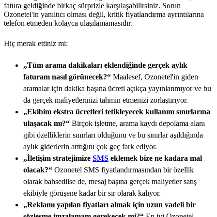
fatura geldiğinde birkaç sürprizle karşılaşabilirsiniz. Sorun
Ozonetel'in yanıltıcı olması değil, kritik fiyatlandırma ayrıntılarına
telefon etmeden kolayca ulaşılamamasıdır.
Hiç merak ettiniz mi:
„Tüm arama dakikaları eklendiğinde gerçek aylık
faturam nasıl görünecek?“
Maalesef, Ozonetel'in giden
aramalar için dakika başına ücreti açıkça yayınlanmıyor ve bu
da gerçek maliyetlerinizi tahmin etmenizi zorlaştırıyor.
„Ekibim ekstra ücretleri tetikleyecek kullanım sınırlarına
ulaşacak mı?“
Birçok işletme, arama kaydı depolama alanı
gibi özelliklerin sınırları olduğunu ve bu sınırlar aşıldığında
aylık giderlerin arttığını çok geç fark ediyor.
„İletişim stratejimize
SMS
eklemek bize ne kadara mal
olacak?“
Ozonetel SMS fiyatlandırmasından bir özellik
olarak bahsedilse de, mesaj başına gerçek maliyetler satış
ekibiyle görüşene kadar bir sır olarak kalıyor.
„Reklamı yapılan fiyatları almak için uzun vadeli bir
sözleşme imzalamam gerekecek mi?“
En iyi Ozonetel