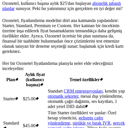
Ozonetel, kullanıcı başına aylık $25'dan başlayan
abonelik tabanlı
planlar
sunuyor. Peki bu yatırımınız için gerçekten en iyi değer mi?
Ozonetel, fiyatlandırma modelini dört ana katmanda yapılandırır:
Starter, Standard, Premium ve Custom. Her katman bir öncekinin
üzerine inşa edilerek fiyat basamaklarını tırmandıkça daha gelişmiş
özellikler ekler. Ayrıca, Ozonetel ücretsiz bir plan sunmasa da,
finansal bir taahhütte bulunmadan önce çözümlerini test etmenize
olanak tanıyan bir deneme seçeneği sunar; başlamak için kredi kartı
gerekmez.
Her bir Ozonetel fiyatlandırma planıyla neler elde edeceğinizi
inceleyelim:
Aylık fiyat
Plan
(kullanıcı
Temel özellikler
başına)
Standart
CRM entegrasyonları
, kendin yap
otomatik sekreter
, mesai dışı yönlendirme,
Starter
$25.00
otomatik çağrı dağıtımı, ses kayıtları, 1
adet yerel DID dahil
Tüm Starter özellikleri ve şunlar: Özel
hesap yöneticisi,
gelişmiş çağrı
Standard
yönlendirme
,
sürükle ve bırak IVR
,
gerçek
$45.00