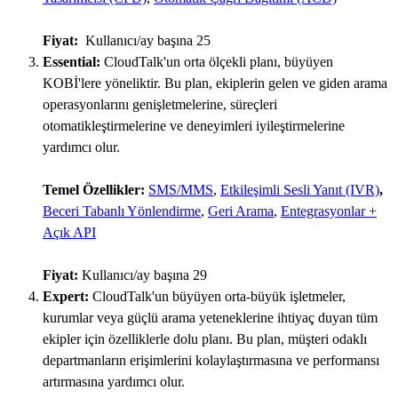
Fiyat:
Kullanıcı/ay başına 25
Essential:
CloudTalk'un orta ölçekli planı, büyüyen
KOBİ'lere yöneliktir. Bu plan, ekiplerin gelen ve giden arama
operasyonlarını genişletmelerine, süreçleri
otomatikleştirmelerine ve deneyimleri iyileştirmelerine
yardımcı olur.
Temel Özellikler:
SMS/MMS
,
Etkileşimli Sesli Yanıt (IVR)
,
Beceri Tabanlı Yönlendirme
,
Geri Arama
,
Entegrasyonlar +
Açık API
Fiyat:
Kullanıcı/ay başına 29
Expert:
CloudTalk'un büyüyen orta-büyük işletmeler,
kurumlar veya güçlü arama yeteneklerine ihtiyaç duyan tüm
ekipler için özelliklerle dolu planı. Bu plan, müşteri odaklı
departmanların erişimlerini kolaylaştırmasına ve performansı
artırmasına yardımcı olur.