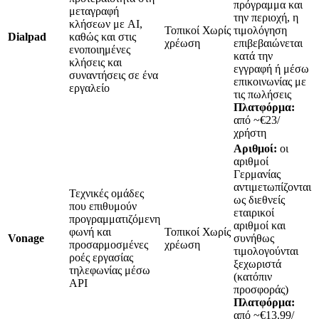
πρόγραμμα και
μεταγραφή
την περιοχή, η
κλήσεων με AI,
Τοπικοί Χωρίς
τιμολόγηση
Dialpad
καθώς και στις
χρέωση
επιβεβαιώνεται
ενοποιημένες
κατά την
κλήσεις και
εγγραφή ή μέσω
συναντήσεις σε ένα
επικοινωνίας με
εργαλείο
τις πωλήσεις
Πλατφόρμα:
από ~€23/
χρήστη
Αριθμοί:
οι
αριθμοί
Γερμανίας
αντιμετωπίζονται
Τεχνικές ομάδες
ως διεθνείς
που επιθυμούν
εταιρικοί
προγραμματιζόμενη
αριθμοί και
φωνή και
Τοπικοί Χωρίς
Vonage
συνήθως
προσαρμοσμένες
χρέωση
τιμολογούνται
ροές εργασίας
ξεχωριστά
τηλεφωνίας μέσω
(κατόπιν
API
προσφοράς)
Πλατφόρμα:
από ~€13.99/