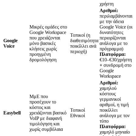
χρήστη
Αριθμοί:
περιλαμβάνονται
με την άδεια
Μικρές ομάδες στο
Google Voice (οι
Google Workspace
δυνατότητες
Τοπικοί (η
που χρειάζονται
περιορίζονται
Google
διαθεσιμότητα
μόνο βασικές
ανάλογα με το
Voice
ποικίλλει ανά
κλήσεις χωρίς
πρόγραμμα)
περιοχή)
προηγμένη
Πλατφόρμα:
δρομολόγηση
€10–€30/χρήστη
+
συνδρομή στο
Google
Workspace
Αριθμοί:
χαμηλού
κόστους
ΜμΕ που
γερμανικοί
προσέχουν το
αριθμοί, η τιμή
κόστος και
Τοπικοί
ποικίλλει
Easybell
χρειάζονται βασικό
Εθνικοί
ανάλογα με τον
VoIP με διαφανή
τύπο
τιμολόγηση και
Πλατφόρμα:
χωρίς συμβόλαια
χαμηλό μηνιαίο