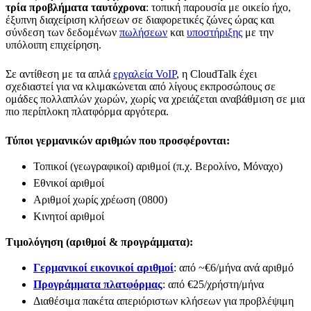
τρία προβλήματα ταυτόχρονα
: τοπική παρουσία με οικείο ήχο,
έξυπνη διαχείριση κλήσεων σε διαφορετικές ζώνες ώρας και
σύνδεση των δεδομένων
πωλήσεων
και
υποστήριξης
με την
υπόλοιπη επιχείρηση.
Σε αντίθεση με τα απλά
εργαλεία VoIP
, η CloudTalk έχει
σχεδιαστεί για να κλιμακώνεται από λίγους εκπροσώπους σε
ομάδες πολλαπλών χωρών, χωρίς να χρειάζεται αναβάθμιση σε μια
πιο περίπλοκη πλατφόρμα αργότερα.
Τύποι γερμανικών αριθμών που προσφέρονται:
Τοπικοί (γεωγραφικοί) αριθμοί (π.χ. Βερολίνο, Μόναχο)
Εθνικοί αριθμοί
Αριθμοί χωρίς χρέωση (0800)
Κινητοί αριθμοί
Τιμολόγηση (αριθμοί & προγράμματα):
Γερμανικοί εικονικοί αριθμοί
: από ~€6/μήνα ανά αριθμό
Προγράμματα πλατφόρμας
: από €25/χρήστη/μήνα
Διαθέσιμα πακέτα απεριόριστων κλήσεων για προβλέψιμη