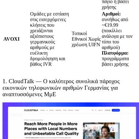
πάγιο ή βάσει
χρήσης
Ομάδες με εστίαση
Αριθμοί:
στις εισερχόμενες
συνήθως από
κλήσεις που
~€19.99
χρειάζονται
(ποικίλλει
Τοπικοί
αξιόπιστους
ανάλογα με τον
AVOXI
Εθνικοί Χωρίς
γερμανικούς
τύπο του
χρέωση UIFN
αριθμούς με
αριθμού)
ευέλικτη
Πλατφόρμα:
δρομολόγηση και
προγράμματα
βάθος IVR
βάσει χρήσης
1. CloudTalk — Ο καλύτερος συνολικά πάροχος
εικονικών τηλεφωνικών αριθμών Γερμανίας για
αναπτυσσόμενες ΜμΕ