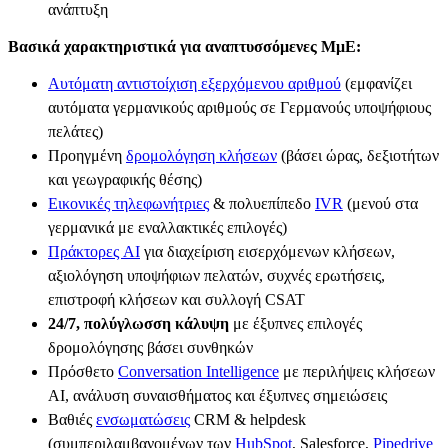
ανάπτυξη
Βασικά χαρακτηριστικά για αναπτυσσόμενες ΜμΕ:
Αυτόματη αντιστοίχιση εξερχόμενου αριθμού
(εμφανίζει
αυτόματα γερμανικούς αριθμούς σε Γερμανούς υποψήφιους
πελάτες)
Προηγμένη
δρομολόγηση κλήσεων
(βάσει ώρας, δεξιοτήτων
και γεωγραφικής θέσης)
Εικονικές τηλεφωνήτριες
& πολυεπίπεδο
IVR
(μενού στα
γερμανικά με εναλλακτικές επιλογές)
Πράκτορες AI
για διαχείριση εισερχόμενων κλήσεων,
αξιολόγηση υποψήφιων πελατών, συχνές ερωτήσεις,
επιστροφή κλήσεων και συλλογή CSAT
24/7, πολύγλωσση κάλυψη
με έξυπνες επιλογές
δρομολόγησης βάσει συνθηκών
Πρόσθετο
Conversation Intelligence
με περιλήψεις κλήσεων
AI, ανάλυση συναισθήματος και έξυπνες σημειώσεις
Βαθιές
ενσωματώσεις
CRM & helpdesk
(συμπεριλαμβανομένων των
HubSpot
, Salesforce,
Pipedrive