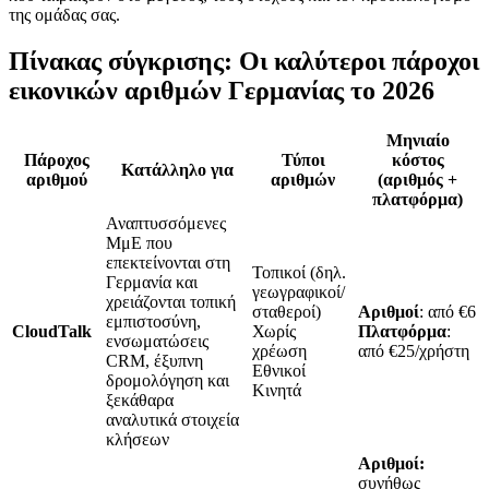
της ομάδας σας.
Πίνακας σύγκρισης: Οι καλύτεροι πάροχοι
εικονικών αριθμών Γερμανίας το 2026
Μηνιαίο
Πάροχος
Τύποι
κόστος
Κατάλληλο για
αριθμού
αριθμών
(αριθμός +
πλατφόρμα)
Αναπτυσσόμενες
ΜμΕ που
επεκτείνονται στη
Τοπικοί (δηλ.
Γερμανία και
γεωγραφικοί/
χρειάζονται τοπική
σταθεροί)
Αριθμοί
: από €6
εμπιστοσύνη,
CloudTalk
Χωρίς
Πλατφόρμα
:
ενσωματώσεις
χρέωση
από €25/χρήστη
CRM, έξυπνη
Εθνικοί
δρομολόγηση και
Κινητά
ξεκάθαρα
αναλυτικά στοιχεία
κλήσεων
Αριθμοί:
συνήθως