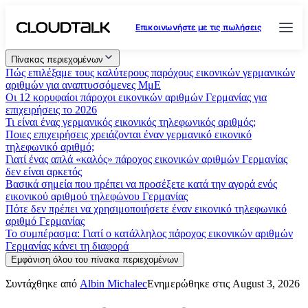
Επικοινωνήστε με τις πωλήσεις
Πίνακας περιεχομένων
Πώς επιλέξαμε τους καλύτερους παρόχους εικονικών γερμανικών
αριθμών για αναπτυσσόμενες ΜμΕ
Οι 12 κορυφαίοι πάροχοι εικονικών αριθμών Γερμανίας για
επιχειρήσεις το 2026
Τι είναι ένας γερμανικός εικονικός τηλεφωνικός αριθμός;
Ποιες επιχειρήσεις χρειάζονται έναν γερμανικό εικονικό
τηλεφωνικό αριθμό;
Γιατί ένας απλά «καλός» πάροχος εικονικών αριθμών Γερμανίας
δεν είναι αρκετός
Βασικά σημεία που πρέπει να προσέξετε κατά την αγορά ενός
εικονικού αριθμού τηλεφώνου Γερμανίας
Πότε δεν πρέπει να χρησιμοποιήσετε έναν εικονικό τηλεφωνικό
αριθμό Γερμανίας
Το συμπέρασμα: Γιατί ο κατάλληλος πάροχος εικονικών αριθμών
Γερμανίας κάνει τη διαφορά
Εμφάνιση όλου του πίνακα περιεχομένων
Συντάχθηκε από
Albin Michalec
Ενημερώθηκε στις August 3, 2026