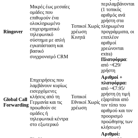
περιλαμβάνονται
Μικρές έως μεσαίες
(1 τοπικός
ομάδες που
αριθμός ανά
επιθυμούν ένα
χρήστη στα
ολοκληρωμένο
Τοπικοί Χωρίς
πληρωμένα
επιχειρηματικό
Ringover
χρέωση
προγράμματα, οι
τηλεφωνικό
Κινητά
επιπλέον
σύστημα με απλή
αριθμοί
εγκατάσταση και
χρεώνονται
βασικό
extra)
συγχρονισμό CRM
Πλατφόρμα
:
από ~€29/
χρήστη
Αριθμοί +
Επιχειρήσεις που
πλατφόρμα:
λαμβάνουν κυρίως
από ~€7.95/
εισερχόμενες
χρήστη (η τιμή
κλήσεις από τη
Τοπικοί
Global Call
εξαρτάται από
Γερμανία και τις
Εθνικοί Χωρίς
Forwarding
τον τύπο του
προωθούν σε
χρέωση
αριθμού και τον
ομάδες ή
προορισμό
τηλεφωνικά κέντρα
προώθησης των
στο εξωτερικό
κλήσεων)
Αριθμοί: