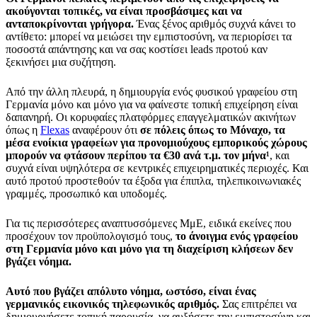
ακούγονται τοπικές, να είναι προσβάσιμες και να
ανταποκρίνονται γρήγορα.
Ένας ξένος αριθμός συχνά κάνει το
αντίθετο: μπορεί να μειώσει την εμπιστοσύνη, να περιορίσει τα
ποσοστά απάντησης και να σας κοστίσει leads προτού καν
ξεκινήσει μια συζήτηση.
Από την άλλη πλευρά, η δημιουργία ενός φυσικού γραφείου στη
Γερμανία μόνο και μόνο για να φαίνεστε τοπική επιχείρηση είναι
δαπανηρή. Οι κορυφαίες πλατφόρμες επαγγελματικών ακινήτων
όπως η
Flexas
αναφέρουν ότι
σε πόλεις όπως το Μόναχο, τα
μέσα ενοίκια γραφείων για προνομιούχους εμπορικούς χώρους
μπορούν να φτάσουν περίπου τα €30 ανά τ.μ. τον μήνα¹
, και
συχνά είναι υψηλότερα σε κεντρικές επιχειρηματικές περιοχές. Και
αυτό προτού προστεθούν τα έξοδα για έπιπλα, τηλεπικοινωνιακές
γραμμές, προσωπικό και υποδομές.
Για τις περισσότερες αναπτυσσόμενες ΜμΕ, ειδικά εκείνες που
προσέχουν τον προϋπολογισμό τους,
το άνοιγμα ενός γραφείου
στη Γερμανία μόνο και μόνο για τη διαχείριση κλήσεων δεν
βγάζει νόημα.
Αυτό που βγάζει απόλυτο νόημα, ωστόσο, είναι ένας
γερμανικός εικονικός τηλεφωνικός αριθμός.
Σας επιτρέπει να
δημιουργήσετε τοπική παρουσία, να αυξήσετε την εμπιστοσύνη και