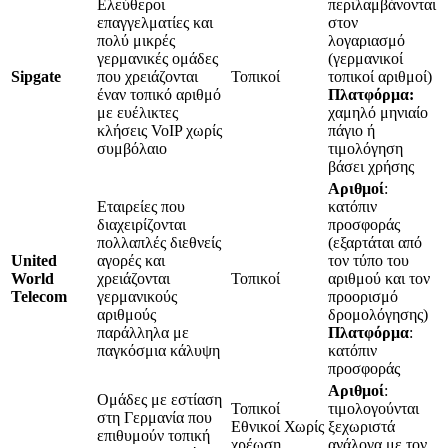
Ελεύθεροι
περιλαμβάνονται
επαγγελματίες και
στον
πολύ μικρές
λογαριασμό
γερμανικές ομάδες
(γερμανικοί
Sipgate
που χρειάζονται
Τοπικοί
τοπικοί αριθμοί)
έναν τοπικό αριθμό
Πλατφόρμα:
με ευέλικτες
χαμηλό μηνιαίο
κλήσεις VoIP χωρίς
πάγιο ή
συμβόλαιο
τιμολόγηση
βάσει χρήσης
Αριθμοί
:
Εταιρείες που
κατόπιν
διαχειρίζονται
προσφοράς
πολλαπλές διεθνείς
(εξαρτάται από
United
αγορές και
τον τύπο του
World
χρειάζονται
Τοπικοί
αριθμού και τον
Telecom
γερμανικούς
προορισμό
αριθμούς
δρομολόγησης)
παράλληλα με
Πλατφόρμα
:
παγκόσμια κάλυψη
κατόπιν
προσφοράς
Αριθμοί
:
Ομάδες με εστίαση
Τοπικοί
τιμολογούνται
στη Γερμανία που
Εθνικοί Χωρίς
ξεχωριστά
επιθυμούν τοπική
χρέωση
ανάλογα με τον