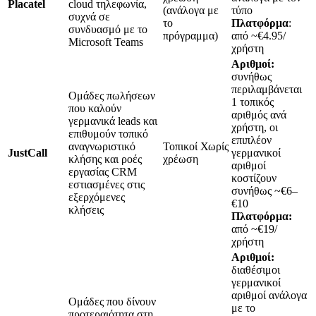
Placatel
cloud τηλεφωνία,
(ανάλογα με
τύπο
συχνά σε
το
Πλατφόρμα
:
συνδυασμό με το
πρόγραμμα)
από ~€4.95/
Microsoft Teams
χρήστη
Αριθμοί:
συνήθως
περιλαμβάνεται
Ομάδες πωλήσεων
1 τοπικός
που καλούν
αριθμός ανά
γερμανικά leads και
χρήστη, οι
επιθυμούν τοπικό
επιπλέον
αναγνωριστικό
Τοπικοί Χωρίς
JustCall
γερμανικοί
κλήσης και ροές
χρέωση
αριθμοί
εργασίας CRM
κοστίζουν
εστιασμένες στις
συνήθως ~€6–
εξερχόμενες
€10
κλήσεις
Πλατφόρμα:
από ~€19/
χρήστη
Αριθμοί:
διαθέσιμοι
γερμανικοί
αριθμοί ανάλογα
Ομάδες που δίνουν
με το
προτεραιότητα στη