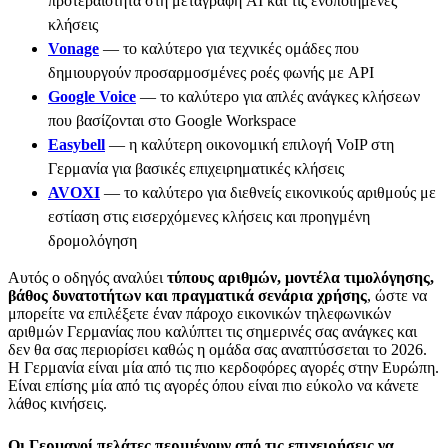
προτεραιότητα στη μεταγραφή AI και τις ενοποιημένες
κλήσεις
Vonage
— το καλύτερο για τεχνικές ομάδες που
δημιουργούν προσαρμοσμένες ροές φωνής με API
Google Voice
— το καλύτερο για απλές ανάγκες κλήσεων
που βασίζονται στο Google Workspace
Easybell
— η καλύτερη οικονομική επιλογή VoIP στη
Γερμανία για βασικές επιχειρηματικές κλήσεις
AVOXI
— το καλύτερο για διεθνείς εικονικούς αριθμούς με
εστίαση στις εισερχόμενες κλήσεις και προηγμένη
δρομολόγηση
Αυτός ο οδηγός αναλύει
τύπους αριθμών, μοντέλα τιμολόγησης,
βάθος δυνατοτήτων και πραγματικά σενάρια χρήσης
, ώστε να
μπορείτε να επιλέξετε έναν πάροχο εικονικών τηλεφωνικών
αριθμών Γερμανίας που καλύπτει τις σημερινές σας ανάγκες και
δεν θα σας περιορίσει καθώς η ομάδα σας αναπτύσσεται το 2026.
Η Γερμανία είναι μία από τις πιο κερδοφόρες αγορές στην Ευρώπη.
Είναι επίσης μία από τις αγορές όπου είναι πιο εύκολο να κάνετε
λάθος κινήσεις.
Οι Γερμανοί πελάτες περιμένουν από τις επιχειρήσεις να