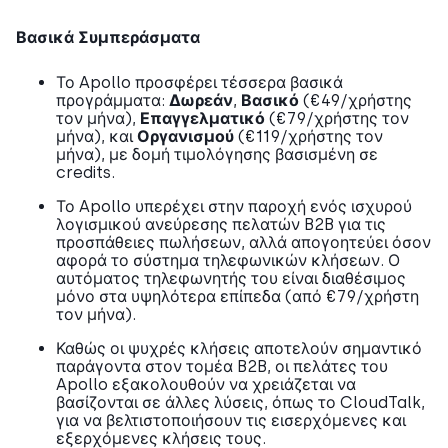
Βασικά Συμπεράσματα
Το Apollo προσφέρει τέσσερα βασικά
προγράμματα:
Δωρεάν
,
Βασικό
(€49/χρήστης
τον μήνα),
Επαγγελματικό
(€79/χρήστης τον
μήνα), και
Οργανισμού
(€119/χρήστης τον
μήνα), με δομή τιμολόγησης βασισμένη σε
credits.
Το Apollo υπερέχει στην παροχή ενός ισχυρού
λογισμικού ανεύρεσης πελατών B2B για τις
προσπάθειες πωλήσεων, αλλά απογοητεύει όσον
αφορά το σύστημα τηλεφωνικών κλήσεων. Ο
αυτόματος τηλεφωνητής του είναι διαθέσιμος
μόνο στα υψηλότερα επίπεδα (από €79/χρήστη
τον μήνα).
Καθώς οι ψυχρές κλήσεις αποτελούν σημαντικό
παράγοντα στον τομέα B2B, οι πελάτες του
Apollo εξακολουθούν να χρειάζεται να
βασίζονται σε άλλες λύσεις, όπως το CloudTalk,
για να βελτιστοποιήσουν τις εισερχόμενες και
εξερχόμενες κλήσεις τους.