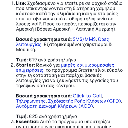
Lite:
Σχεδιασμένο για startups σε αρχικό στάδιο
που επικεντρώνονται στη διατήρηση χαμηλού
κόστους κατά την κλιμάκωση και για εταιρείες
που μεταβαίνουν από σταθερή τηλεφωνία σε
λύσεις VoIP. Προς το παρόν, περιορίζεται στην
Αμερική (Βόρεια Αμερική + Λατινική Αμερική).
Βασικά χαρακτηριστικά:
SMS/MMS
,
Ώρες
λειτουργίας
, Εξατομικευμένοι χαιρετισμοί &
Μουσική.
Τιμή:
€19 ανά χρήστη/μήνα
Starter:
Ιδανικό για
μικρές και μικρομεσαίες
επιχειρήσεις
, το πρόγραμμα
Starter
είναι εύκολο
στην εγκατάσταση και παρέχει βασικές
λειτουργίες για να ξεκινήσετε τις εργασίες του
τηλεφωνικού σας κέντρου.
Βασικά χαρακτηριστικά:
Click-to-Call
,
Τηλεφωνητής
,
Σχεδιαστής Ροής Κλήσεων (CFD)
,
Αυτόματη Διανομή Κλήσεων (ACD)
.
Τιμή:
€25 ανά χρήστη/μήνα
Essential:
Αυτό το πρόγραμμα υποστηρίζει
αναπτυσσόμενες μικρομεσαίες και μεσαίες