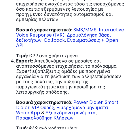
επιχειρήσεις ενισχύοντας τόσο τις εισερχόμενες
όσο και τις εξερχόμενες λειτουργίες με
προηγμένες δυνατότητες αυτοματισμού και
εμπειρίας πελατών.
Βασικά χαρακτηριστικά:
SMS/MMS
,
Interactive
Voice Response (IVR)
,
Δρομολόγηση βάσει
δεξιοτήτων
,
Callback
,
Ενσωματώσεις + Open
API
Τιμή:
€29 ανά χρήστη/μήνα
Expert:
Απευθυνόμενο σε μεσαίες και
αναπτυσσόμενες επιχειρήσεις, το πρόγραμμα
Expert
εξοπλίζει τις ομάδες με προηγμένα
εργαλεία για τη βελτίωση των αλληλεπιδράσεων
με τους πελάτες, την αύξηση της
παραγωγικότητας και την προώθηση της
λειτουργικής απόδοσης.
Βασικά χαρακτηριστικά:
Power Dialer
,
Smart
Dialer
,
VIP Ουρές
,
Εισερχόμενα μηνύματα
WhatsApp
&
Εξερχόμενα μηνύματα
,
Παρακολούθηση Κλήσεων
.
Τιμή:
€49 ανά χρήστη/μήνα