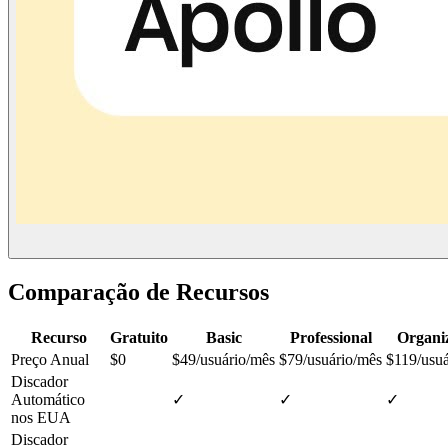
Comparação de Recursos
Recurso
Gratuito
Basic
Professional
Organi
Preço Anual
$0
$49/usuário/mês
$79/usuário/mês
$119/usuá
Discador
Automático
✓
✓
✓
nos EUA
Discador