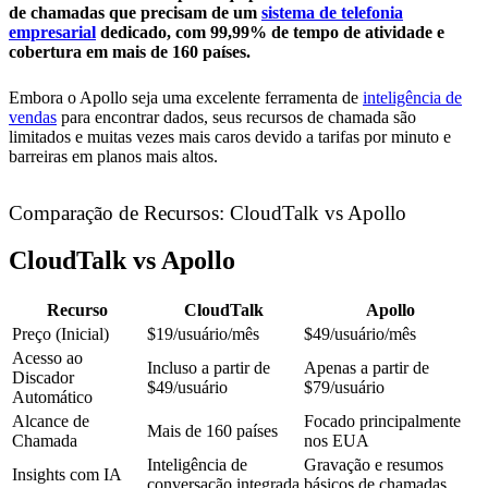
de chamadas que precisam de um
sistema de telefonia
empresarial
dedicado, com 99,99% de tempo de atividade e
cobertura em mais de 160 países.
Embora o Apollo seja uma excelente ferramenta de
inteligência de
vendas
para encontrar dados, seus recursos de chamada são
limitados e muitas vezes mais caros devido a tarifas por minuto e
barreiras em planos mais altos.
Comparação de Recursos: CloudTalk vs Apollo
CloudTalk vs Apollo
Recurso
CloudTalk
Apollo
Preço (Inicial)
$19/usuário/mês
$49/usuário/mês
Acesso ao
Incluso a partir de
Apenas a partir de
Discador
$49/usuário
$79/usuário
Automático
Alcance de
Focado principalmente
Mais de 160 países
Chamada
nos EUA
Inteligência de
Gravação e resumos
Insights com IA
conversação integrada
básicos de chamadas