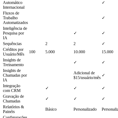
Automático
✓
Internacional
Fluxos de
Trabalho
✓
Automatizados
Inteligência de
Pesquisa por
✓
✓
IA
Sequências
2
2
✓
Créditos por
100
5.000
10.000
15.000
Usuário/Mês
Insights de
✓
✓
Treinamento
Insights de
Adicional de
Chamadas por
✓
$15/usuário/mês
IA
Integração
✓
✓
✓
com CRM
Gravação de
✓
✓
✓
Chamadas
Relatórios &
Básico
Personalizado
Personali
Painéis
Configurações