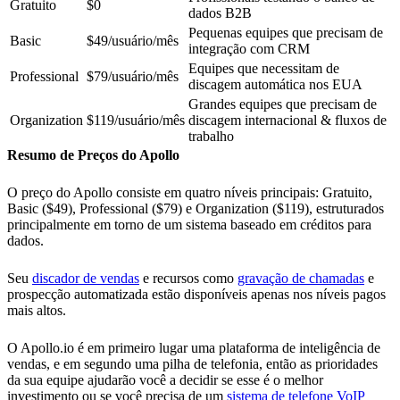
Gratuito
$0
dados B2B
Pequenas equipes que precisam de
Basic
$49/usuário/mês
integração com CRM
Equipes que necessitam de
Professional
$79/usuário/mês
discagem automática nos EUA
Grandes equipes que precisam de
Organization
$119/usuário/mês
discagem internacional & fluxos de
trabalho
Resumo de Preços do Apollo
O preço do Apollo consiste em quatro níveis principais: Gratuito,
Basic ($49), Professional ($79) e Organization ($119), estruturados
principalmente em torno de um sistema baseado em créditos para
dados.
Seu
discador de vendas
e recursos como
gravação de chamadas
e
prospecção automatizada estão disponíveis apenas nos níveis pagos
mais altos.
O Apollo.io é em primeiro lugar uma plataforma de inteligência de
vendas, e em segundo uma pilha de telefonia, então as prioridades
da sua equipe ajudarão você a decidir se esse é o melhor
investimento ou se você precisa de um
sistema de telefone VoIP