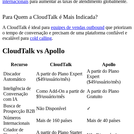
internacionais
para aumentar as taxas de atendimento globalmente.
Para Quem a CloudTalk é Mais Indicada?
A CloudTalk é ideal para
equipes de vendas outbound
que priorizam
o tempo de conversação e precisam de uma plataforma confiável e
escalável para
cold calling
.
CloudTalk vs Apollo
Recurso
CloudTalk
Apollo
A partir do Plano
Discador
A partir do Plano Expert
Expert
Automático
($49/usuário/mês)
($49/usuário/mês)
Inteligência de
Como Add-On a partir de
A partir do Plano
Conversação
$9/usuário/mês
Gratuito
com IA
Busca de
Não Disponível
✓
Prospecção B2B
Números
Mais de 160 países
Mais de 40 países
Internacionais
Criador de
A partir do Plano Starter