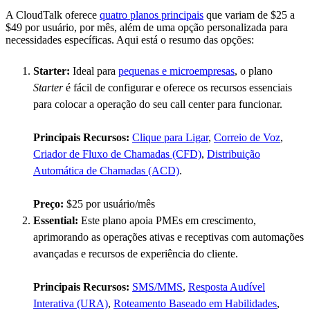
A CloudTalk oferece
quatro planos principais
que variam de $25 a
$49 por usuário, por mês, além de uma opção personalizada para
necessidades específicas. Aqui está o resumo das opções:
Starter:
Ideal para
pequenas e microempresas
, o plano
Starter
é fácil de configurar e oferece os recursos essenciais
para colocar a operação do seu call center para funcionar.
Principais Recursos:
Clique para Ligar
,
Correio de Voz
,
Criador de Fluxo de Chamadas (CFD)
,
Distribuição
Automática de Chamadas (ACD)
.
Preço:
$25 por usuário/mês
Essential:
Este plano apoia PMEs em crescimento,
aprimorando as operações ativas e receptivas com automações
avançadas e recursos de experiência do cliente.
Principais Recursos:
SMS/MMS
,
Resposta Audível
Interativa (URA)
,
Roteamento Baseado em Habilidades
,