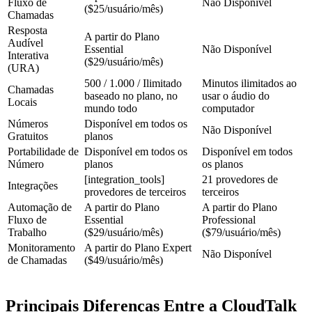
Fluxo de
Não Disponível
($25/usuário/mês)
Chamadas
Resposta
A partir do Plano
Audível
Essential
Não Disponível
Interativa
($29/usuário/mês)
(URA)
500 / 1.000 / Ilimitado
Minutos ilimitados ao
Chamadas
baseado no plano, no
usar o áudio do
Locais
mundo todo
computador
Números
Disponível em todos os
Não Disponível
Gratuitos
planos
Portabilidade de
Disponível em todos os
Disponível em todos
Número
planos
os planos
[integration_tools]
21 provedores de
Integrações
provedores de terceiros
terceiros
Automação de
A partir do Plano
A partir do Plano
Fluxo de
Essential
Professional
Trabalho
($29/usuário/mês)
($79/usuário/mês)
Monitoramento
A partir do Plano Expert
Não Disponível
de Chamadas
($49/usuário/mês)
Principais Diferenças Entre a CloudTalk