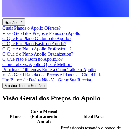
Sumário
Quais Planos o Apollo Oferece?
Visão Geral dos Preços e Planos do Apollo
O Que É o Plano Gratuito do Apollo?
O Que É o Plano Basic do Apollo?
O Que é o Plano Apollo Professional?
O Que é o Plano Apollo Organization?
O Que Não é Bom no Apollo.io?
CloudTalk vs. Apollo: Qual é Melhor?
Principais Diferenças Entre a CloudTalk e o Apollo
Visão Geral Rápida dos Preços e Planos da CloudTalk
Um Banco de Dados Não Vai Gerar Sua Receita
Mostrar Todo o Sumário
Visão Geral dos Preços do Apollo
Custo Mensal
Plano
(Faturamento
Ideal Para
Anual)
Profissionais testando o banco de