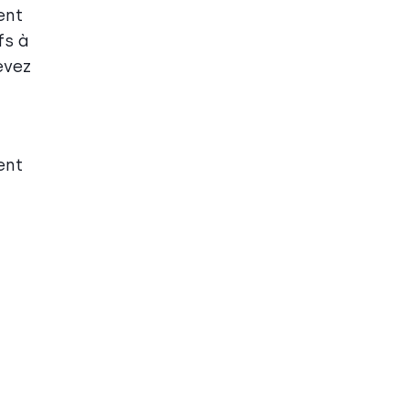
ent
fs à
evez
ent