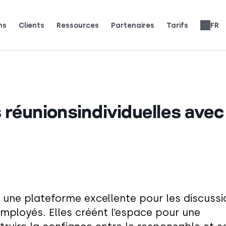
ns
Clients
Ressources
Partenaires
Tarifs
FR
sent CloudTalk pour se développer.
e nos clients disent (et adorent).
e. Soyez sous les projecteurs.
Avis sur les systèmes téléphoniques
Tarification des fonctionnalités
Gagnez 25 % de MRR pour chaque inscription.
Jusqu’à 30 % de partage des revenus à vie.
s réunionsindividuelles avec
nt une plateforme excellente pour les discuss
employés. Elles créént l’espace pour une