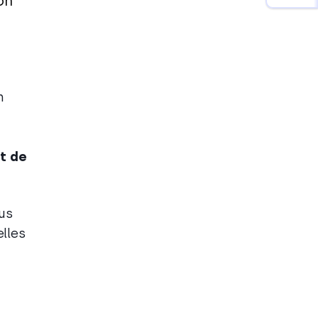
on
n
t de
ous
lles