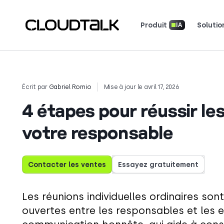
Produit
Solutio
IA
Système téléphonique professionnel
Bulletin d'information produit
Téléchargez nos applications
Découvrez comment de vraies équipes utili
Découvrez ce qu
Racontez votre histoir
Écrit par
Gabriel Romio
Mise à jour le avril 17, 2026
4 étapes pour réussir le
votre responsable
Contacter les ventes
Essayez gratuitement
Les réunions individuelles ordinaires so
ouvertes entre les responsables et les 