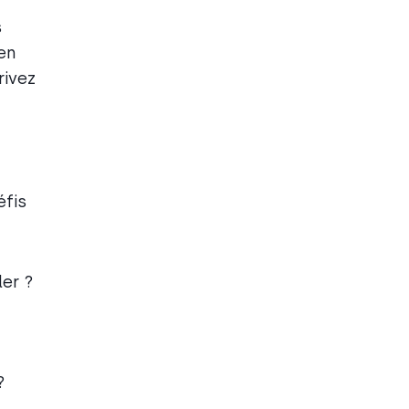
s
ien
rivez
éfis
ler ?
?