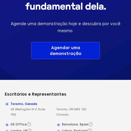
fundamental dela.
Agende uma demonstração hoje e descubra por você
mesmo.
Agendar uma
demonstração
Escritórios e Representantes
Toronto, Canada
26 Wellington St E Suite
Toronto, ON M5E 1S2,
900,
Canada
US Office
Barcelona, Spain
London, UK
Lisbon, Portugal