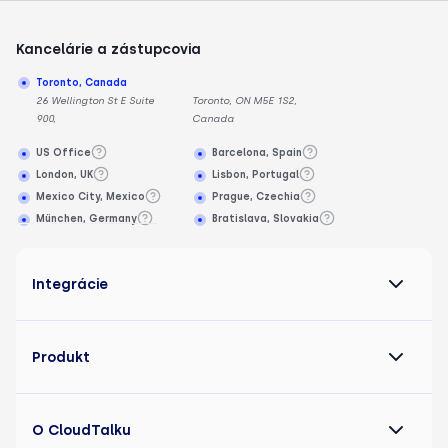
Kancelárie a zástupcovia
Toronto, Canada
26 Wellington St E Suite
Toronto, ON M5E 1S2,
900,
Canada
US Office
Barcelona, Spain
London, UK
Lisbon, Portugal
Mexico City, Mexico
Prague, Czechia
München, Germany
Bratislava, Slovakia
Integrácie
Produkt
O CloudTalku