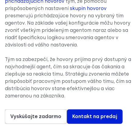
prichádzajúcich hovorov
tým, že pomocou
prispôsobených nastavení
skupín hovorov
presmerujú prichádzajúce hovory na vybraný tím
agentov. Na základe vašej konfigurácie môžu hovory
zvoniť všetkým prideleným agentom naraz alebo sa
riadiť špecifickou logikou smerovania agentov v
závislosti od vášho nastavenia.
Tým sa zabezpečí, že hovory prijíma prvý dostupný a
najvhodnejší agent, čím sa skracuje čas čakania a
zlepšuje sa reakcia tímu. Stratégiu zvonenia môžete
prispôsobiť pracovným postupom vášho tímu, čím sa
distribúcia hovorov stane efektívnejšou a viac
zameranou na zákazníka.
Vyskúšajte zadarmo
Kontakt na predaj