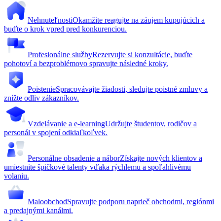
Nehnuteľnosti
Okamžite reagujte na záujem kupujúcich a
buďte o krok vpred pred konkurenciou.
Profesionálne služby
Rezervujte si konzultácie, buďte
pohotoví a bezproblémovo spravujte následné kroky.
Poistenie
Spracovávajte žiadosti, sledujte poistné zmluvy a
znížte odliv zákazníkov.
Vzdelávanie a e-learning
Udržujte študentov, rodičov a
personál v spojení odkiaľkoľvek.
Personálne obsadenie a nábor
Získajte nových klientov a
umiestnite špičkové talenty vďaka rýchlemu a spoľahlivému
volaniu.
Maloobchod
Spravujte podporu naprieč obchodmi, regiónmi
a predajnými kanálmi.