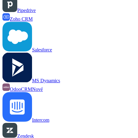
Pipedrive
Zoho CRM
Salesforce
MS Dynamics
OdooCRM
Nové
Intercom
Zendesk