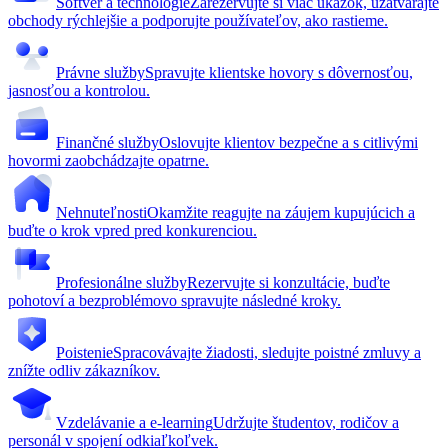
Softvér a technológie
Zarezervujte si viac ukážok, uzatvárajte
obchody rýchlejšie a podporujte používateľov, ako rastieme.
Právne služby
Spravujte klientske hovory s dôvernosťou,
jasnosťou a kontrolou.
Finančné služby
Oslovujte klientov bezpečne a s citlivými
hovormi zaobchádzajte opatrne.
Nehnuteľnosti
Okamžite reagujte na záujem kupujúcich a
buďte o krok vpred pred konkurenciou.
Profesionálne služby
Rezervujte si konzultácie, buďte
pohotoví a bezproblémovo spravujte následné kroky.
Poistenie
Spracovávajte žiadosti, sledujte poistné zmluvy a
znížte odliv zákazníkov.
Vzdelávanie a e-learning
Udržujte študentov, rodičov a
personál v spojení odkiaľkoľvek.