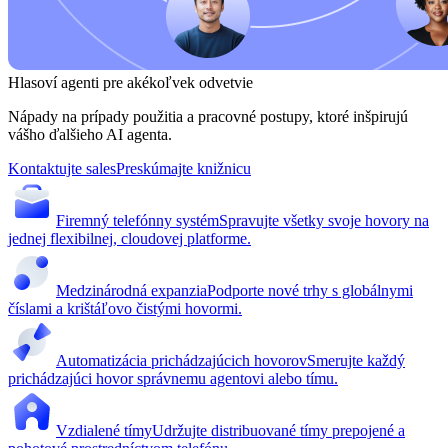
Hlasoví agenti pre akékoľvek odvetvie
Nápady na prípady použitia a pracovné postupy, ktoré inšpirujú
vášho ďalšieho AI agenta.
Kontaktujte sales
Preskúmajte knižnicu
Firemný telefónny systém
Spravujte všetky svoje hovory na
jednej flexibilnej, cloudovej platforme.
Medzinárodná expanzia
Podporte nové trhy s globálnymi
číslami a krištáľovo čistými hovormi.
Automatizácia prichádzajúcich hovorov
Smerujte každý
prichádzajúci hovor správnemu agentovi alebo tímu.
Vzdialené tímy
Udržujte distribuované tímy prepojené a