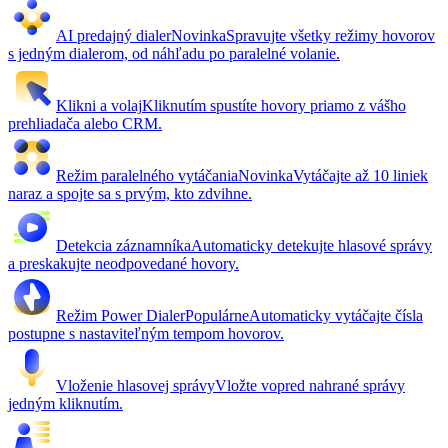
AI predajný dialer
Novinka
Spravujte všetky režimy hovorov
s jedným dialerom, od náhľadu po paralelné volanie.
Klikni a volaj
Kliknutím spustíte hovory priamo z vášho
prehliadača alebo CRM.
Režim paralelného vytáčania
Novinka
Vytáčajte až 10 liniek
naraz a spojte sa s prvým, kto zdvihne.
Detekcia záznamníka
Automaticky detekujte hlasové správy
a preskakujte neodpovedané hovory.
Režim Power Dialer
Populárne
Automaticky vytáčajte čísla
postupne s nastaviteľným tempom hovorov.
Vloženie hlasovej správy
Vložte vopred nahrané správy
jedným kliknutím.