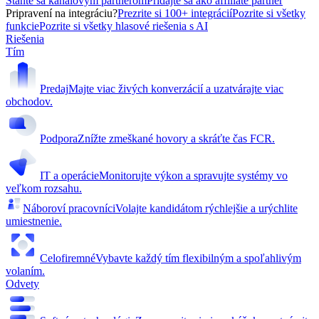
Staňte sa kanálovým partnerom
Pridajte sa ako affiliate partner
Pripravení na integráciu?
Prezrite si 100+ integrácií
Pozrite si všetky
funkcie
Pozrite si všetky hlasové riešenia s AI
Riešenia
Tím
Predaj
Majte viac živých konverzácií a uzatvárajte viac
obchodov.
Podpora
Znížte zmeškané hovory a skráťte čas FCR.
IT a operácie
Monitorujte výkon a spravujte systémy vo
veľkom rozsahu.
Náboroví pracovníci
Volajte kandidátom rýchlejšie a urýchlite
umiestnenie.
Celofiremné
Vybavte každý tím flexibilným a spoľahlivým
volaním.
Odvety