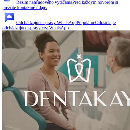
Režim náhľadového vytáčania
Pred každým hovorom si
prezrite kontaktné údaje.
Odchádzajúce správy WhatsApp
Populárne
Odosielajte
odchádzajúce správy cez WhatsApp.