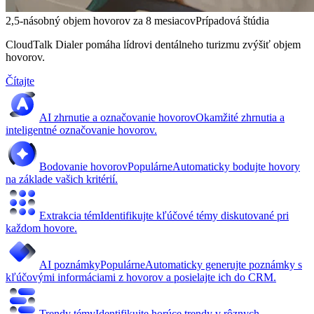
2,5-násobný objem hovorov za 8 mesiacov
Prípadová štúdia
CloudTalk Dialer pomáha lídrovi dentálneho turizmu zvýšiť objem
hovorov.
Čítajte
AI zhrnutie a označovanie hovorov
Okamžité zhrnutia a
inteligentné označovanie hovorov.
Bodovanie hovorov
Populárne
Automaticky bodujte hovory
na základe vašich kritérií.
Extrakcia tém
Identifikujte kľúčové témy diskutované pri
každom hovore.
AI poznámky
Populárne
Automaticky generujte poznámky s
kľúčovými informáciami z hovorov a posielajte ich do CRM.
Trendy témy
Identifikujte horúce trendy v rôznych