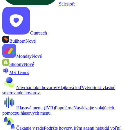
Salesloft
Outreach
Bullhorn
Nové
Monday
Nové
Shopify
Nové
MS Teams
Návrhár toku hovorov
Vlajková loď
Vytvorte si vlastné
smerovanie hovorov.
Hlasové menu (IVR)
Populárne
Navádzajte volajúcich
pomocou hlasových menu.
Čakanie v rade
Podržte hovory, kým agenti nebudú voľní.