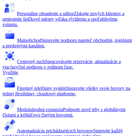
Personálne obsadenie a nábor
Získajte nových klientov a
umiestnite špičkové talenty vďaka rýchlemu a spoľahlivému
volaniu.
Maloobchod
Spravujte podporu naprieč obchodmi, regiónmi
a predajnými kanálmi.
Cestovný ruch
Spracovávajte rezervácie, aktualizácie a
viacjazyčnú podporu v reálnom čase.
Využitie
Firemný telefónny systém
Spravujte všetky svoje hovory na
jednej flexibilnej, cloudovej platforme.
Medzinárodná expanzia
Podporte nové trhy s globálnymi
číslami a krištáľovo čistými hovormi.
Automatizácia prichádzajúcich hovorov
Smerujte každý