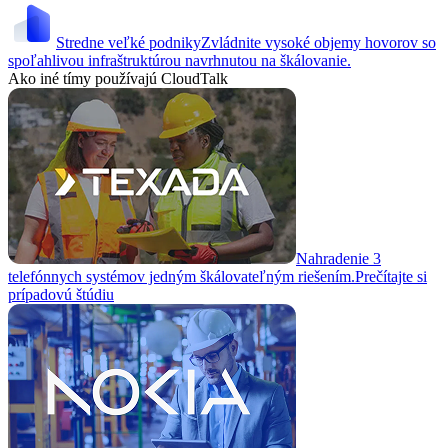
Stredne veľké podniky
Zvládnite vysoké objemy hovorov so
spoľahlivou infraštruktúrou navrhnutou na škálovanie.
Ako iné tímy používajú CloudTalk
Nahradenie 3
telefónnych systémov jedným škálovateľným riešením.
Prečítajte si
prípadovú štúdiu