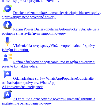
naraz a spojte sa s prvým, kto zdvihne.
Detekcia záznamníka
Automaticky detekujte hlasové správy
a preskakujte neodpovedané hovory.
Režim Power Dialer
Populárne
Automaticky vytáčajte čísla
postupne s nastaviteľným tempom hovorov.
Vloženie hlasovej správy
Vložte vopred nahrané správy
jedným kliknutím.
Režim náhľadového vytáčania
Pred každým hovorom si
prezrite kontaktné údaje.
Odchádzajúce správy WhatsApp
Populárne
Odosielajte
odchádzajúce správy cez WhatsApp.
AI konverzačná inteligencia
AI zhrnutie a označovanie hovorov
Okamžité zhrnutia a
inteligentné označovanie hovorov.