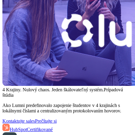
4 Krajiny. Nulový chaos. Jeden škálovateľný systém.
Prípadová
štúdia
Ako Lumni predefinovalo zapojenie študentov v 4 krajinách s
lokálnymi číslami a centralizovaným protokolovaním hovorov.
Kontaktujte sales
Prečítajte si
HubSpot
Certifikované