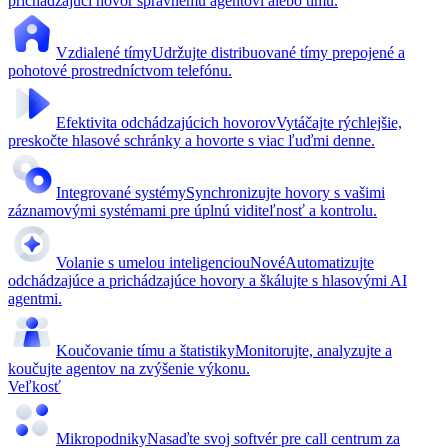
prichádzajúci hovor správnemu agentovi alebo tímu.
Vzdialené tímy
Udržujte distribuované tímy prepojené a
pohotové prostredníctvom telefónu.
Efektivita odchádzajúcich hovorov
Vytáčajte rýchlejšie,
preskočte hlasové schránky a hovorte s viac ľuďmi denne.
Integrované systémy
Synchronizujte hovory s vašimi
záznamovými systémami pre úplnú viditeľnosť a kontrolu.
Volanie s umelou inteligenciou
Nové
Automatizujte
odchádzajúce a prichádzajúce hovory a škálujte s hlasovými AI
agentmi.
Koučovanie tímu a štatistiky
Monitorujte, analyzujte a
koučujte agentov na zvýšenie výkonu.
Veľkosť
Mikropodniky
Nasaďte svoj softvér pre call centrum za