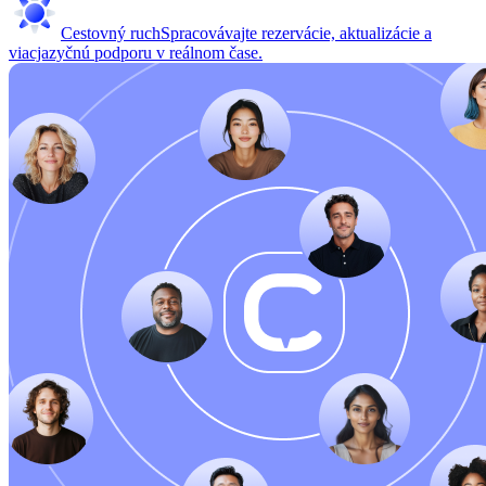
Cestovný ruch
Spracovávajte rezervácie, aktualizácie a
viacjazyčnú podporu v reálnom čase.