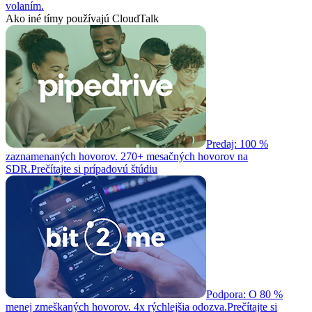
volaním.
Ako iné tímy používajú CloudTalk
Predaj: 100 %
zaznamenaných hovorov. 270+ mesačných hovorov na
SDR.
Prečítajte si prípadovú štúdiu
Podpora: O 80 %
menej zmeškaných hovorov. 4x rýchlejšia odozva.
Prečítajte si