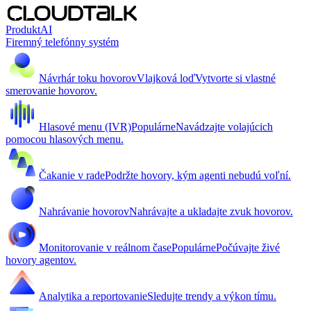
Produkt
AI
Firemný telefónny systém
Návrhár toku hovorov
Vlajková loď
Vytvorte si vlastné
smerovanie hovorov.
Hlasové menu (IVR)
Populárne
Navádzajte volajúcich
pomocou hlasových menu.
Čakanie v rade
Podržte hovory, kým agenti nebudú voľní.
Nahrávanie hovorov
Nahrávajte a ukladajte zvuk hovorov.
Monitorovanie v reálnom čase
Populárne
Počúvajte živé
hovory agentov.
Analytika a reportovanie
Sledujte trendy a výkon tímu.