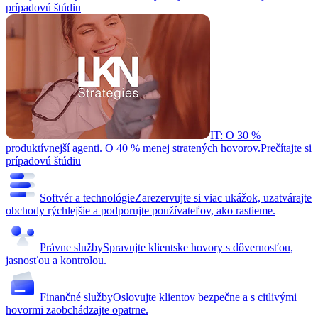
prípadovú štúdiu
IT: O 30 %
produktívnejší agenti. O 40 % menej stratených hovorov.
Prečítajte si
prípadovú štúdiu
Softvér a technológie
Zarezervujte si viac ukážok, uzatvárajte
obchody rýchlejšie a podporujte používateľov, ako rastieme.
Právne služby
Spravujte klientske hovory s dôvernosťou,
jasnosťou a kontrolou.
Finančné služby
Oslovujte klientov bezpečne a s citlivými
hovormi zaobchádzajte opatrne.