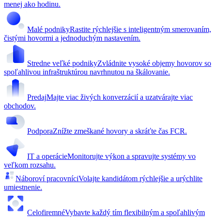
menej ako hodinu.
Malé podniky
Rastite rýchlejšie s inteligentným smerovaním,
čistými hovormi a jednoduchým nastavením.
Stredne veľké podniky
Zvládnite vysoké objemy hovorov so
spoľahlivou infraštruktúrou navrhnutou na škálovanie.
Predaj
Majte viac živých konverzácií a uzatvárajte viac
obchodov.
Podpora
Znížte zmeškané hovory a skráťte čas FCR.
IT a operácie
Monitorujte výkon a spravujte systémy vo
veľkom rozsahu.
Náboroví pracovníci
Volajte kandidátom rýchlejšie a urýchlite
umiestnenie.
Celofiremné
Vybavte každý tím flexibilným a spoľahlivým