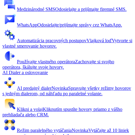
Medzinárodné SMS
Odosielajte a prijímajte firemné SMS.
WhatsApp
Odosielajte/prijímajte správy cez WhatsApp.
Automatizácia pracovných postupov
Vlajková loď
Vytvorte si
vlastné smerovanie hovorov.
Používajte vlastného operátora
Zachovajte si svojho
operátora, škálujte svoje hovory.
AI Dialer a oslovovanie
AI predajný dialer
Novinka
Spravujte všetky režimy hovorov
s jedným dialerom, od náhľadu po paralelné volanie.
Klikni a volaj
Kliknutím spustíte hovory priamo z vášho
prehliadača alebo CRM.
Režim paralelného vytáčania
Novinka
Vytáčajte až 10 liniek