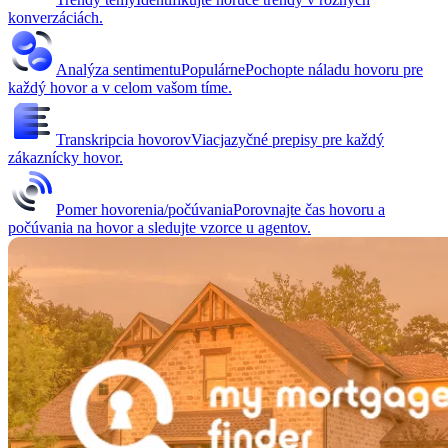
konverzáciách.
Analýza sentimentu
Populárne
Pochopte náladu hovoru pre
každý hovor a v celom vašom tíme.
Transkripcia hovorov
Viacjazyčné prepisy pre každý
zákaznícky hovor.
Pomer hovorenia/počúvania
Porovnajte čas hovoru a
počúvania na hovor a sledujte vzorce u agentov.