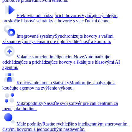
pohotové prostredníctvom telefónu.
Efektivita odchádzajúcich hovorov
Vytáčajte rýchlejšie,
preskočte hlasové schránky a hovorte s viac ľuďmi denne.
Integrované systémy
Synchronizujte hovory s vašimi
záznamovými systémami pre úplnú viditeľnosť a kontrolu.
Volanie s umelou inteligenciou
Nové
Automatizujte
odchádzajúce a prichádzajúce hovory a škálujte s hlasovými AI
agentmi.
Koučovanie tímu a štatistiky
Monitorujte, analyzujte a
koučujte agentov na zvýšenie výkonu.
Mikropodniky
Nasaďte svoj softvér pre call centrum za
menej ako hodinu.
Malé podniky
Rastite rýchlejšie s inteligentným smerovaním,
čistými hovormi a jednoduchým nastavením.