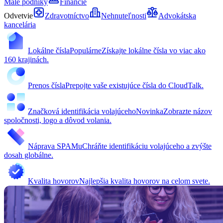
Malé podniky
Financie
Odvetvie
Zdravotníctvo
Nehnuteľnosti
Advokátska
kancelária
Lokálne čísla
Populárne
Získajte lokálne čísla vo viac ako
160 krajinách.
Prenos čísla
Prepojte vaše existujúce čísla do CloudTalk.
Značková identifikácia volajúceho
Novinka
Zobrazte názov
spoločnosti, logo a dôvod volania.
Náprava SPAMu
Chráňte identifikáciu volajúceho a zvýšte
dosah globálne.
Kvalita hovorov
Najlepšia kvalita hovorov na celom svete.