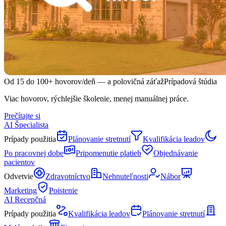
Od 15 do 100+ hovorov/deň — a polovičná záťaž
Prípadová štúdia
Viac hovorov, rýchlejšie školenie, menej manuálnej práce.
Prečítajte si
AI Špecialista
Prípady použitia
Plánovanie stretnutí
Kvalifikácia leadov
Po pracovnej dobe
Pripomenutie platieb
Objednávanie
pacientov
Odvetvie
Zdravotníctvo
Nehnuteľnosti
Nábor
Marketing
Poistenie
AI Recepčná
Prípady použitia
Kvalifikácia leadov
Plánovanie stretnutí