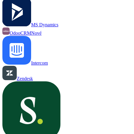
MS Dynamics
OdooCRM
Nové
Intercom
Zendesk