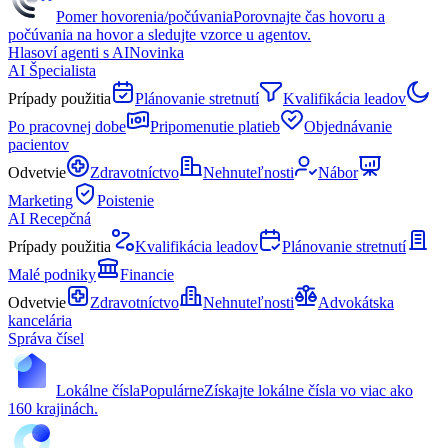
Pomer hovorenia/počúvania
Porovnajte čas hovoru a
počúvania na hovor a sledujte vzorce u agentov.
Hlasoví agenti s AI
Novinka
AI Špecialista
Prípady použitia
Plánovanie stretnutí
Kvalifikácia leadov
Po pracovnej dobe
Pripomenutie platieb
Objednávanie
pacientov
Odvetvie
Zdravotníctvo
Nehnuteľnosti
Nábor
Marketing
Poistenie
AI Recepčná
Prípady použitia
Kvalifikácia leadov
Plánovanie stretnutí
Malé podniky
Financie
Odvetvie
Zdravotníctvo
Nehnuteľnosti
Advokátska
kancelária
Správa čísel
Lokálne čísla
Populárne
Získajte lokálne čísla vo viac ako
160 krajinách.