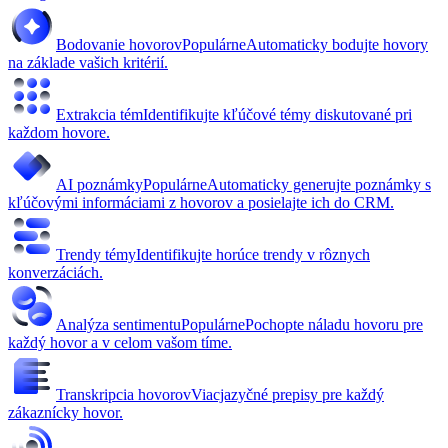
Bodovanie hovorov
Populárne
Automaticky bodujte hovory
na základe vašich kritérií.
Extrakcia tém
Identifikujte kľúčové témy diskutované pri
každom hovore.
AI poznámky
Populárne
Automaticky generujte poznámky s
kľúčovými informáciami z hovorov a posielajte ich do CRM.
Trendy témy
Identifikujte horúce trendy v rôznych
konverzáciách.
Analýza sentimentu
Populárne
Pochopte náladu hovoru pre
každý hovor a v celom vašom tíme.
Transkripcia hovorov
Viacjazyčné prepisy pre každý
zákaznícky hovor.