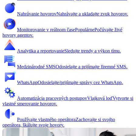
Nahrávanie hovorov
Nahrávajte a ukladajte zvuk hovorov.
Monitorovanie v reálnom čase
Populárne
Počúvajte živé
hovory agentov.
Analytika a reportovanie
Sledujte trendy a výkon tímu.
Medzinárodné SMS
Odosielajte a prijímajte firemné SMS.
WhatsApp
Odosielajte/prijímajte správy cez WhatsApp.
Automatizácia pracovných postupov
Vlajková loď
Vytvorte si
vlastné smerovanie hovorov.
Používajte vlastného operátora
Zachovajte si svojho
operátora, škálujte svoje hovory.