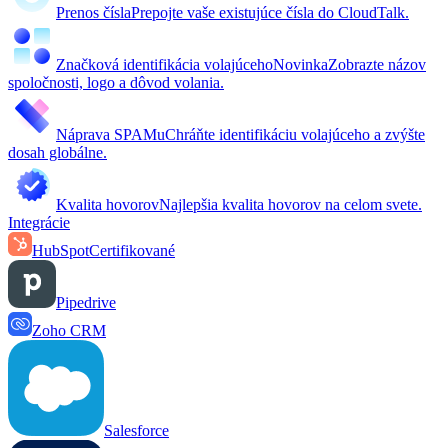
Prenos čísla
Prepojte vaše existujúce čísla do CloudTalk.
Značková identifikácia volajúceho
Novinka
Zobrazte názov
spoločnosti, logo a dôvod volania.
Náprava SPAMu
Chráňte identifikáciu volajúceho a zvýšte
dosah globálne.
Kvalita hovorov
Najlepšia kvalita hovorov na celom svete.
Integrácie
HubSpot
Certifikované
Pipedrive
Zoho CRM
Salesforce