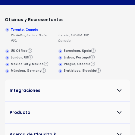
Oficinas y Representantes
Toronto, Canada
26 Wellington St E Suite
Toronto, ON M5E 1S2,
900,
Canada
US Office
Barcelona, Spain
London, UK
Lisbon, Portugal
Mexico City, Mexico
Prague, Czechia
München, Germany
Bratislava, Slovakia
Integraciones
Producto
Acerca de CloudTalk