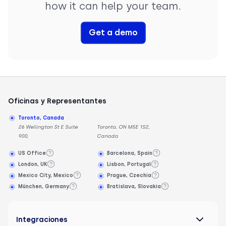
how it can help your team.
Get a demo
Oficinas y Representantes
Toronto, Canada
26 Wellington St E Suite
Toronto, ON M5E 1S2,
900,
Canada
US Office
Barcelona, Spain
London, UK
Lisbon, Portugal
Mexico City, Mexico
Prague, Czechia
München, Germany
Bratislava, Slovakia
Integraciones