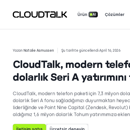
Ürün
Çözümler
AI
Yapay Zeka Ses Temsilcileri
Araçlar ve Hesaplayıcılar
Gerçek ekiplerin b
Müşterilerin neler söyled
Hikayenizi anlatın. Dikkatleri
Yazan
Natalie Asmussen
Şu tarihte güncellendi April 16, 2026
CloudTalk, modern telefo
dolarlık Seri A yatırımın
CloudTalk, modern telefon paketi için 7,3 milyon dolar
dolarlık Seri A fonu sağladığımızı duyurmaktan hey
liderliğinde ve Point Nine Capital (Zendesk, Revolut) 
aldığımız 1,6 milyon dolarlık Tohum yatırımımıza ekle
İletişim satış
Ücretsiz deneyin