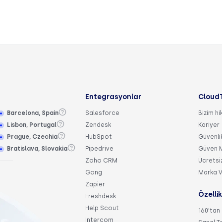
Entegrasyonlar
Cloud
Barcelona, Spain
Salesforce
Bizim h
Lisbon, Portugal
Zendesk
Kariyer
Prague, Czechia
HubSpot
Güvenli
Bratislava, Slovakia
Pipedrive
Güven M
Zoho CRM
Ücretsi
Gong
Marka V
Zapier
Özellik
Freshdesk
Help Scout
160’tan 
Intercom