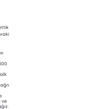
ttik
nraki
on
;
,500
Talk
çağrı
a
e ve
ğız.