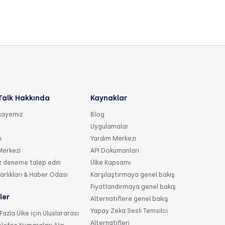
Talk Hakkında
Kaynaklar
ikayemiz
Blog
Uygulamalar
k
Yardım Merkezi
erkezi
API Dokümanları
z deneme talep edin
Ülke Kapsamı
arlıkları & Haber Odası
Karşılaştırmaya genel bakış
Fiyatlandırmaya genel bakış
ler
Alternatiflere genel bakış
Yapay Zeka Sesli Temsilci
Fazla Ülke için Uluslararası
Alternatifleri