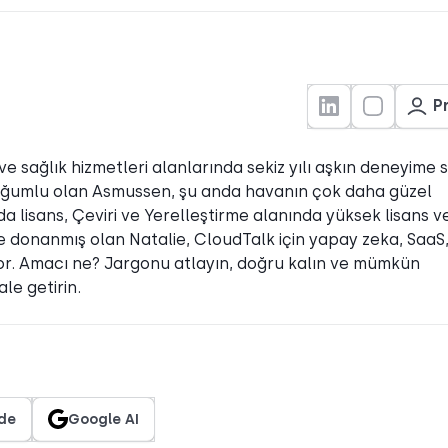
Pr
e sağlık hizmetleri alanlarında sekiz yılı aşkın deneyime 
a doğumlu olan Asmussen, şu anda havanın çok daha güzel
a lisans, Çeviri ve Yerelleştirme alanında yüksek lisans v
ile donanmış olan Natalie, CloudTalk için yapay zeka, SaaS
ıyor. Amacı ne? Jargonu atlayın, doğru kalın ve mümkün
le getirin.
de
Google AI