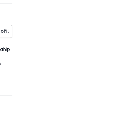
ofil
sahip
e
,