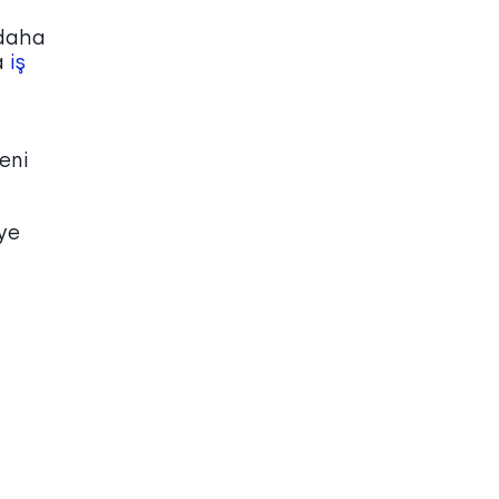
 daha
a
iş
eni
ye