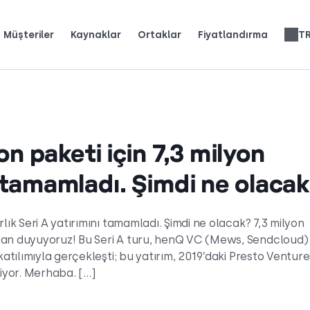
Müşteriler
Kaynaklar
Ortaklar
Fiyatlandırma
T
üyümek için CloudTalk'u nasıl kullandığını okuyun.
iğini (ve neleri sevdiğini) görün.
 üzerinize çekin.
Telefon Sistemi İncelemeleri
Yapay Zeka Ses Çözümleri
English
Español
Français
Português
Deutsch
Italiano
العربية
Slovenčina
Română
Svenska
Nederlands
עברית
n paketi için 7,3 milyon
ı tamamladı. Şimdi ne olaca
lık Seri A yatırımını tamamladı. Şimdi ne olacak? 7,3 milyon
ecan duyuyoruz! Bu Seri A turu, henQ VC (Mews, Sendcloud)
katılımıyla gerçekleşti; bu yatırım, 2019’daki Presto Ventur
niyor. Merhaba. […]