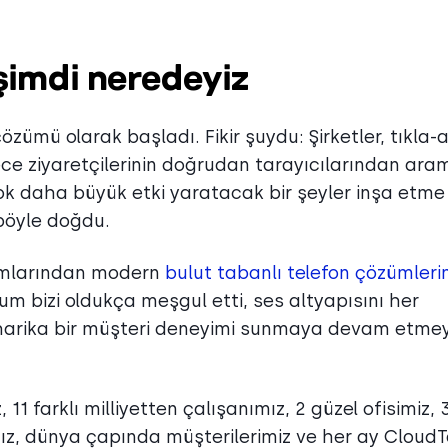
 şimdi neredeyiz
çözümü olarak başladı. Fikir şuydu: Şirketler, tıkla-
lece ziyaretçilerinin doğrudan tarayıcılarından ara
k daha büyük etki yaratacak bir şeyler inşa etme
 böyle doğdu.
lımlarından modern
bulut tabanlı telefon çözümleri
rum bizi oldukça meşgul etti, ses altyapısını her
 harika bir müşteri deneyimi sunmaya devam etme
1 farklı milliyetten çalışanımız, 2 güzel ofisimiz, 
mız, dünya çapında müşterilerimiz ve her ay CloudT