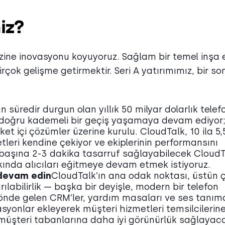
iz?
zine inovasyonu koyuyoruz. Sağlam bir temel inşa e
ok gelişme getirmektir. Seri A yatırımımız, bir so
n süredir durgun olan yıllık 50 milyar dolarlık telef
 doğru kademeli bir geçiş yaşamaya devam ediyor
ket içi çözümler üzerine kurulu. CloudTalk, 10 ila 5
ketleri kendine çekiyor ve ekiplerinin performansını
rı başına 2-3 dakika tasarruf sağlayabilecek Cloud
kında alıcıları eğitmeye devam etmek istiyoruz.
 devam edin
CloudTalk’ın ana odak noktası, üstün 
rılabilirlik — başka bir deyişle, modern bir telefon
 önde gelen CRM’ler, yardım masaları ve ses tanım
syonlar ekleyerek müşteri hizmetleri temsilcilerin
 müşteri tabanlarına daha iyi görünürlük sağlayaca