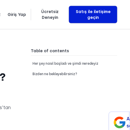
Ücretsiz
Satış ile iletişime
R
Giriş Yap
Deneyin
geçin
繁體中文
Ελληνικά
Polski
Gelir getiren yapay zeka sesli asistanlarını tam olarak nasıl geliştirdiğimizi öğrenin
Table of contents
Her şey nasıl başladı ve şimdi neredeyiz
k?
Bizden ne bekleyebilirsiniz?
es’tan
A
s