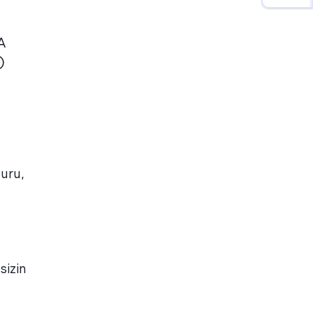
A
)
uru,
sizin