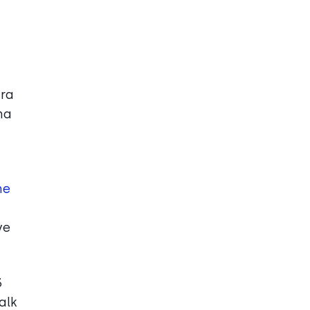
ara
ma
ne
ye
3
alk