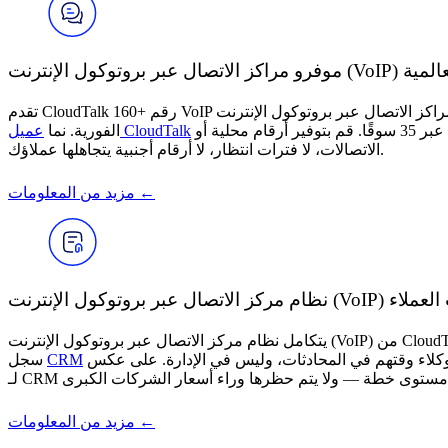
أرقام العالمية
تقدم CloudTalk 160+ رقم VoIP عبر 160+ دولة — وهي أوسع تغطية بين مقدمي مراكز الاتصال عبر بروتوكول الإنترنت (VoIP). الاتصال من رقم محلي يتعرف عليه العملاء يزيد من معدلات الرد ويبني الثقة
من 7,000 إلى 120,000 مكالمة سنويًا بعد التحول إلى أرقام محلية عبر 35 سوقًا. قم بتوفير أرقام محلية أو ‎مجانية على المتصل‏ أو أرقام جوال على الفور — لا عقود مع شركات
عميل CloudTalk
الفورية. نما
الاتصالات، لا فترات انتظار، لا أرقام أجنبية يتجاهلها عملاؤك.
مزيد من المعلومات ←
يتكامل نظام مركز الاتصال عبر بروتوكول الإنترنت (VoIP) من CloudTalk بشكل أساسي مع Salesforce وHubSpot وPipedrive وZendesk وIntercom، و100+ أدوات أخرى. يتم تسجيل كل مكالمة تلقائيًا — يظهر
CRM
سجل
مزيد من المعلومات ←