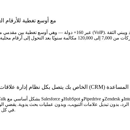
موفرو مراكز الاتصال عبر بروتوكول الإنترنت (VoIP) مع أوسع تغطية لل
) الخاص بك يتصل بكل نظام إدارة علاقات العملاء (CRM) ومكتب المساعدة
لـ CRM في كل مستوى خطة — ولا يتم حظرها وراء أسعار الشركات الكبرى.