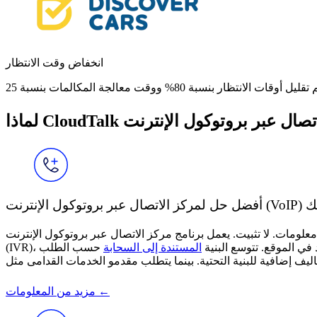
انخفاض وقت الانتظار
تراكك
رنامج مركز الاتصال عبر بروتوكول الإنترنت (VoIP) من CloudTalk بالكامل في المتصفح — أضف الوكلاء، عيّن الأرقام، كوّن نظام الاستجابة الصوتية التفاعلية
المستندة إلى السحابة
حسب الطلب
مزيد من المعلومات ←