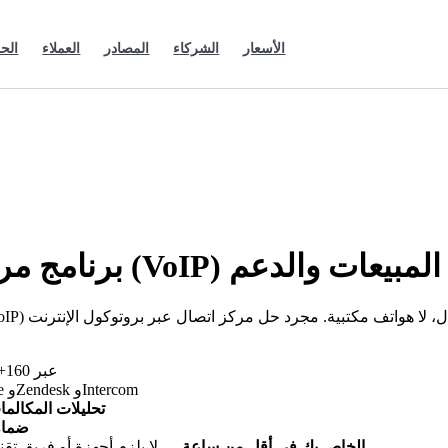
الأسعار
الشركاء
المصادر
العملاء
الح
ال عبر بروتوكول الإنترنت (VoIP) لفرق المبيعات والدعم
عبر 160+ دولة
مع Salesforce وHubSpot وPipedrive وZendesk وIntercom
تحليلات المكالم
ضمان 
انشر مركز الاتصال عبر بروتوكول الإنترنت (VoIP) الخاص بك في أقل من ساعة
— لا يلزم أجهزة أو فريق تق