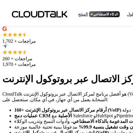
لول
المنتج
الذكاء الاصطناعي
1,702 + مراجعات
260 + مراجعات
1,970 + مراجعات
CloudTalk هو أفضل برنامج لمركز الاتصال عبر بروتوكول الإنترنت (VoIP) لفرق المبيعات ودعم العملاء. لا أجهزة، لا سنترال، لا هواتف مكتبية. مجرد حل مركز اتصال عبر بروتوكول الإنترنت (VoIP) مستند إلى
السحابة يعمل من أي جهاز، في أي مكان. ستحصل على:
160+ أرقام مركز الاتصال عبر بروتوكول الإنترنت (VoIP)
عمليات دمج CRM الأصلية
ات المدعومة بالذكاء الاصطناعي
، وأدوات النسخ وتدريب الوكلاء
وقت تشغيل بنسبة 99.9%
مدعومًا ببنية تحتية عالمية موزعة
نية معلومات