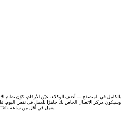
(IVR)، وسيكون مركز الاتصال الخاص بك جاهزًا للعمل في نفس اليوم. قامت فرق تضم أكثر من 150 وكيلاً بنشره بالكامل عن ب
أيامًا لإعداد تقنية المعلومات، فإن CloudTalk يعمل في أقل من ساعة.