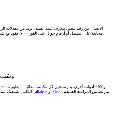
نظام مركز الاتصال عبر بروتوكول الإنترنت (VoIP
، يتم تضمين المزامنة العميقة
Five9
أو
Talkdesk
الكامل للمتصل عند الرد، بدون تبديل علامات التبويب، وبدون عمليات بحث يدوية. يقضي الوكلاء وقتهم في المحادثات، وليس في الإدارة. على عكس