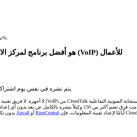
تم تقليل أوقات الانتظار بنسبة 80% ووقت معالجة المكالمات بنسبة 25%.
لماذا CloudTalk هو أفضل برنامج لمركز الاتصال عبر بروتوكول الإنترنت (VoIP) للأعمال
أفضل حل لمركز الاتصال عبر بروتوكول الإنترنت (VoIP) يتم نشره في نفس يوم اش
لا أجهزة. لا فريق تقنية معلومات. لا تثبيت. يعمل ب
عد بدون أي إعداد في الموقع. تتوسع البنية
RingCentral
أو
Aircall
بدون تكاليف إضافية للبنية التحتية. بينما يتطلب مقدمو الخدمات القدامى مثل