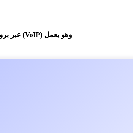
شاهد مركز اتصال CloudTalk عبر بروتوكول الإنترنت (VoIP) وهو يعمل