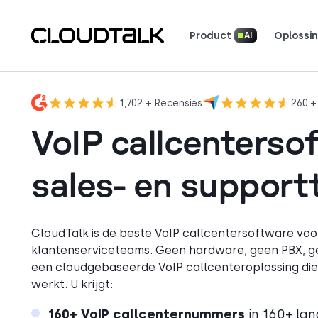
Product
Oplossi
AI
Hulpmiddelen & rekenprogramma's
Lees hoe
Zie wat k
Vertel uw v
1,702 + Recensies
260 +
VoIP callcenterso
sales- en suppor
CloudTalk is de beste VoIP callcentersoftware voo
klantenserviceteams. Geen hardware, geen PBX, g
een cloudgebaseerde VoIP callcenteroplossing die
werkt. U krijgt:
160+ VoIP callcenternummers
in 160+ la