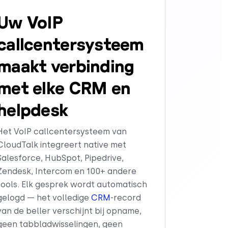
Uw VoIP
callcentersysteem
maakt verbinding
met elke CRM en
helpdesk
Het VoIP callcentersysteem van
CloudTalk integreert native met
Salesforce, HubSpot, Pipedrive,
Zendesk, Intercom en 100+ andere
tools. Elk gesprek wordt automatisch
gelogd — het volledige
CRM
-record
van de beller verschijnt bij opname,
geen tabbladwisselingen, geen