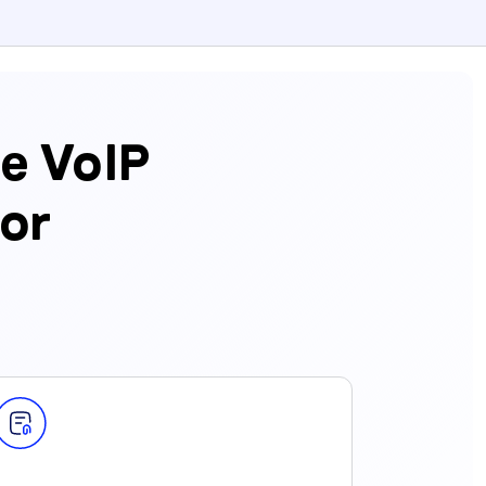
e VoIP
or