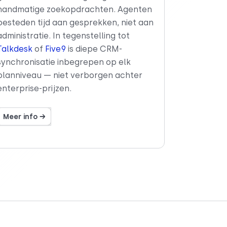
handmatige zoekopdrachten. Agenten
besteden tijd aan gesprekken, niet aan
administratie. In tegenstelling tot
Talkdesk
of
Five9
is diepe CRM-
synchronisatie inbegrepen op elk
planniveau — niet verborgen achter
enterprise-prijzen.
Meer info →