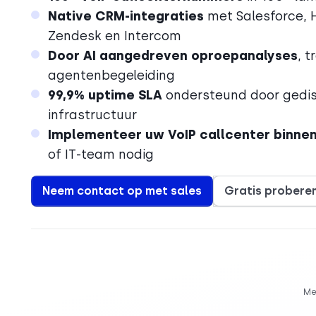
Native CRM-integraties
met Salesforce, H
Zendesk en Intercom
Door AI aangedreven oproepanalyses
, t
agentenbegeleiding
99,9% uptime SLA
ondersteund door gedis
infrastructuur
Implementeer uw VoIP callcenter binnen
of IT-team nodig
Neem contact op met sales
Gratis probere
Me