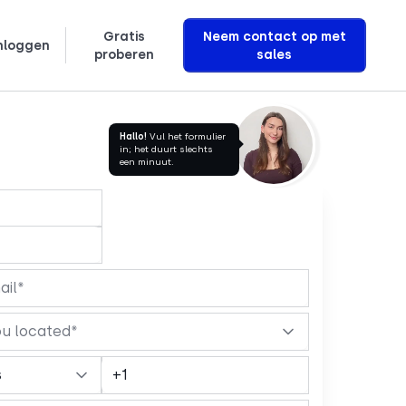
Gratis
Neem contact op met
nloggen
proberen
sales
ληνικά
Ontdek hoe we AI-stemassistenten bouwen die de omzet verhogen
Hallo!
Vul het formulier
in; het duurt slechts
een minuut.