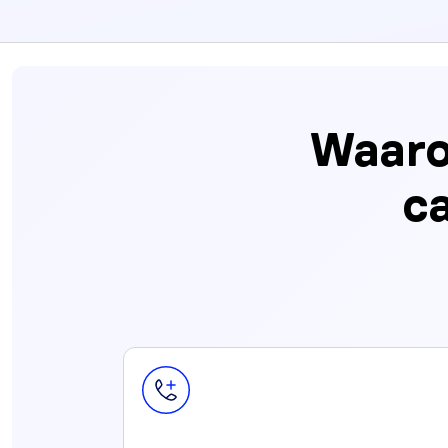
Waaro
c