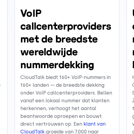
VoIP
callcenterproviders
met de breedste
wereldwijde
nummerdekking
CloudTalk biedt 160+ VoIP-nummers in
e
160+ landen — de breedste dekking
onder VoIP callcenterproviders. Bellen
vanaf een lokaal nummer dat klanten
herkennen, verhoogt het aantal
beantwoorde oproepen en bouwt
t
direct vertrouwen op. Een
klant van
CloudTalk
groeide van 7.000 naar