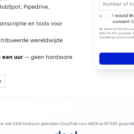
ubSpot, Pipedrive,
I would li
consent t
ranscriptie en tools voor
By booking the call yo
data for this purpose. 
marketing communicati
tribueerde wereldwijde
 een uur
— geen hardware
n
er dan 5,500 bedrijven gebruiken CloudTalk voor MEER en BETERE gesprek