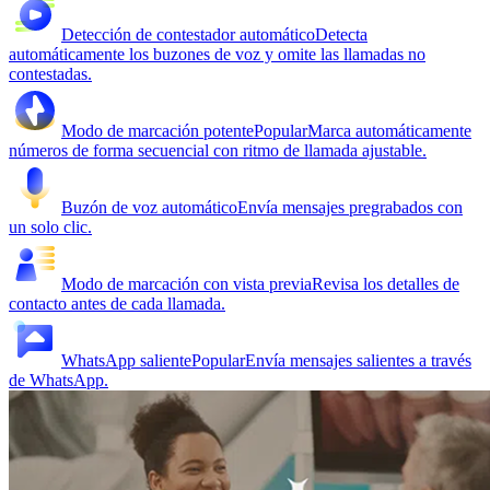
Detección de contestador automático
Detecta
automáticamente los buzones de voz y omite las llamadas no
contestadas.
Modo de marcación potente
Popular
Marca automáticamente
números de forma secuencial con ritmo de llamada ajustable.
Buzón de voz automático
Envía mensajes pregrabados con
un solo clic.
Modo de marcación con vista previa
Revisa los detalles de
contacto antes de cada llamada.
WhatsApp saliente
Popular
Envía mensajes salientes a través
de WhatsApp.