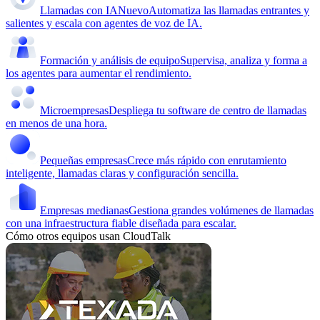
Llamadas con IA
Nuevo
Automatiza las llamadas entrantes y
salientes y escala con agentes de voz de IA.
Formación y análisis de equipo
Supervisa, analiza y forma a
los agentes para aumentar el rendimiento.
Microempresas
Despliega tu software de centro de llamadas
en menos de una hora.
Pequeñas empresas
Crece más rápido con enrutamiento
inteligente, llamadas claras y configuración sencilla.
Empresas medianas
Gestiona grandes volúmenes de llamadas
con una infraestructura fiable diseñada para escalar.
Cómo otros equipos usan CloudTalk