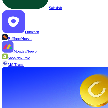
Salesloft
Outreach
Bullhorn
Nuevo
Monday
Nuevo
Shopify
Nuevo
MS Teams