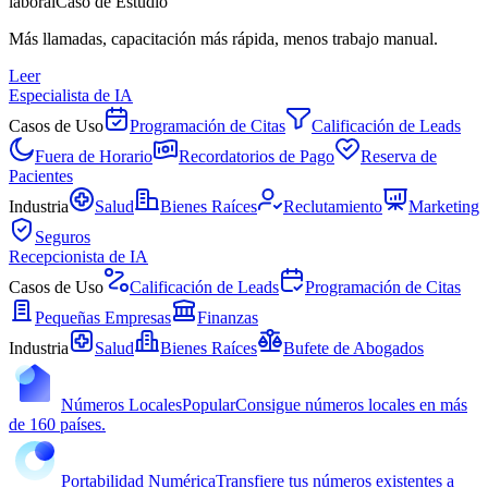
laboral
Caso de Estudio
Más llamadas, capacitación más rápida, menos trabajo manual.
Leer
Especialista de IA
Casos de Uso
Programación de Citas
Calificación de Leads
Fuera de Horario
Recordatorios de Pago
Reserva de
Pacientes
Industria
Salud
Bienes Raíces
Reclutamiento
Marketing
Seguros
Recepcionista de IA
Casos de Uso
Calificación de Leads
Programación de Citas
Pequeñas Empresas
Finanzas
Industria
Salud
Bienes Raíces
Bufete de Abogados
Números Locales
Popular
Consigue números locales en más
de 160 países.
Portabilidad Numérica
Transfiere tus números existentes a