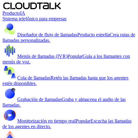
Producto
IA
Sistema telefónico para empresas
Diseñador de flujo de llamadas
Producto estrella
Crea rutas de
llamadas personalizadas.
Menús de llamadas (IVR)
Popular
Guía a los llamantes con
menús de voz.
Cola de llamadas
Retén las llamadas hasta que los agentes
estén disponibles.
Grabación de llamadas
Graba y almacena el audio de las
llamadas.
Monitorización en tiempo real
Popular
Escucha las llamadas
de los agentes en directo.