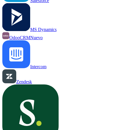
Salesforce
MS Dynamics
OdooCRM
Nuevo
Intercom
Zendesk