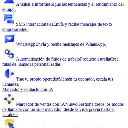
Análisis e informes
Sigue las tendencias y el rendimiento del
equipo.
SMS internacionales
Envía y recibe mensajes de texto
empresariales.
WhatsApp
Envía y recibe mensajes de WhatsApp.
Automatización de flujos de trabajo
Producto estrella
Crea
rutas de llamadas personalizadas.
Trae tu propio operador
Mantén tu operador, escala tus
llamadas.
Marcador y contacto con IA
Marcador de ventas con IA
Nuevo
Gestiona todos los modos
de llamada con un solo marcador, desde la vista previa hasta el
paralelo.