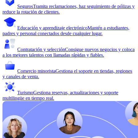
Seguros
Tramita reclamaciones, haz seguimiento de pólizas y
reduce la rotación de clientes.
Educación y aprendizaje electrónico
Mantén a estudiantes,
padres y personal conectados desde cualquier lugar.
Contratación y selección
Consigue nuevos negocios y coloca
a los mejores talentos con llamadas rápidas y fiables.
Comercio minorista
Gestiona el soporte en tiendas, regiones
y canales de venta.
Turismo
Gestiona reservas, actualizaciones y soporte
multilingüe en tiempo real.