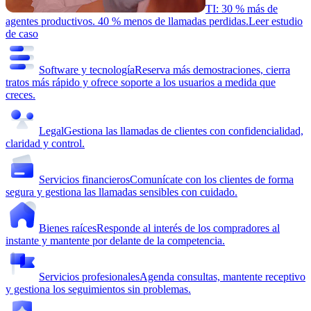
TI: 30 % más de
agentes productivos. 40 % menos de llamadas perdidas.
Leer estudio
de caso
Software y tecnología
Reserva más demostraciones, cierra
tratos más rápido y ofrece soporte a los usuarios a medida que
creces.
Legal
Gestiona las llamadas de clientes con confidencialidad,
claridad y control.
Servicios financieros
Comunícate con los clientes de forma
segura y gestiona las llamadas sensibles con cuidado.
Bienes raíces
Responde al interés de los compradores al
instante y mantente por delante de la competencia.
Servicios profesionales
Agenda consultas, mantente receptivo
y gestiona los seguimientos sin problemas.