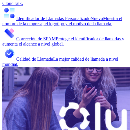
CloudTalk.
Identificador de Llamadas Personalizado
Nuevo
Muestra el
nombre de la empresa, el logotipo y el motivo de la llamada.
Corrección de SPAM
Protege el identificador de llamadas y
aumenta el alcance a nivel global.
Calidad de Llamada
La mejor calidad de llamada a nivel
mundial.