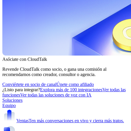
Asóciate con CloudTalk
Revende CloudTalk como socio, o gana una comisión al
recomendarnos como creador, consultor o agencia.
Conviértete en socio de canal
Únete como afiliado
¿Listo para integrar?
Explora más de 100 integraciones
Ver todas las
funciones
Ver todas las soluciones de voz con IA
Soluciones
Equipo
Ventas
Ten más conversaciones en vivo y cierra más tratos.