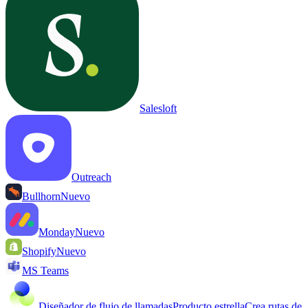
Salesloft
Outreach
Bullhorn
Nuevo
Monday
Nuevo
Shopify
Nuevo
MS Teams
Diseñador de flujo de llamadas
Producto estrella
Crea rutas de