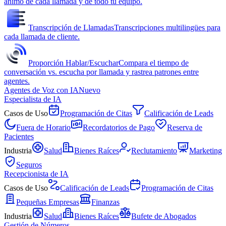
ánimo de cada llamada y de todo tu equipo.
Transcripción de Llamadas
Transcripciones multilingües para
cada llamada de cliente.
Proporción Hablar/Escuchar
Compara el tiempo de
conversación vs. escucha por llamada y rastrea patrones entre
agentes.
Agentes de Voz con IA
Nuevo
Especialista de IA
Casos de Uso
Programación de Citas
Calificación de Leads
Fuera de Horario
Recordatorios de Pago
Reserva de
Pacientes
Industria
Salud
Bienes Raíces
Reclutamiento
Marketing
Seguros
Recepcionista de IA
Casos de Uso
Calificación de Leads
Programación de Citas
Pequeñas Empresas
Finanzas
Industria
Salud
Bienes Raíces
Bufete de Abogados
Gestión de Números