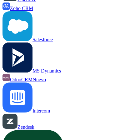
Zoho CRM
Salesforce
MS Dynamics
OdooCRM
Nuevo
Intercom
Zendesk