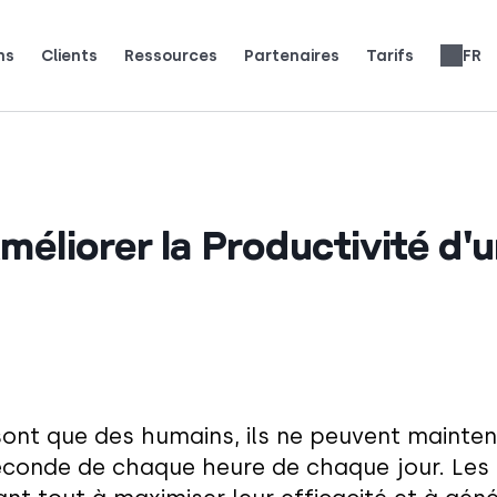
ns
Clients
Ressources
Partenaires
Tarifs
FR
sent CloudTalk pour se développer.
e nos clients disent (et adorent).
e. Soyez sous les projecteurs.
Avis sur les systèmes téléphoniques
Tarification des fonctionnalités
Gagnez 25 % de MRR pour chaque inscription.
Jusqu’à 30 % de partage des revenus à vie.
éliorer la Productivité d'
sont que des humains, ils ne peuvent mainten
conde de chaque heure de chaque jour. Les