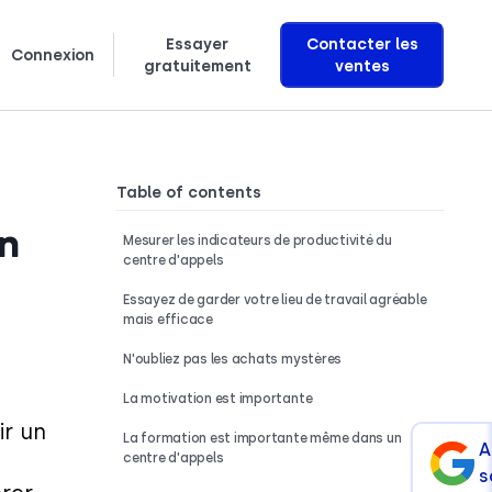
Essayer
Contacter les
Connexion
gratuitement
ventes
Découvrez comment nous créons des agents vocaux IA qui génèrent des revenus
Table of contents
un
Mesurer les indicateurs de productivité du
centre d'appels
Essayez de garder votre lieu de travail agréable
mais efficace
N'oubliez pas les achats mystères
La motivation est importante
ir un
La formation est importante même dans un
A
centre d'appels
s