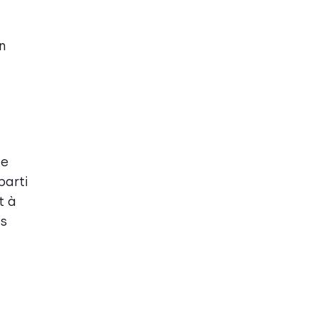
n
ge
parti
t à
os