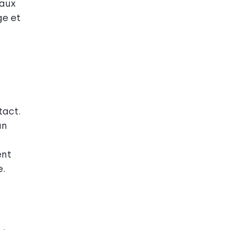
 aux
ge et
tact.
un
ent
e.