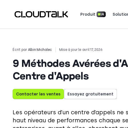
Produit
Solutio
IA
Système téléphonique professionnel
Bulletin d'information produit
Téléchargez nos applications
Découvrez comment de vraies équipes utili
Découvrez ce qu
Racontez votre histoir
Écrit par
Albin Michalec
Mise à jour le avril 17, 2026
9 Méthodes Avérées d'Am
Centre d'Appels
Contacter les ventes
Essayez gratuitement
Les opérateurs d’un centre d’appels ne 
haut niveau de performances chaque se