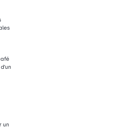
s
ales
café
 d’un
r un