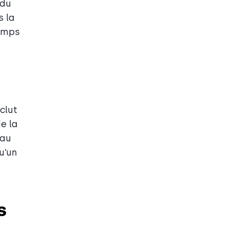
 du
s la
temps
clut
e la
 au
u’un
s