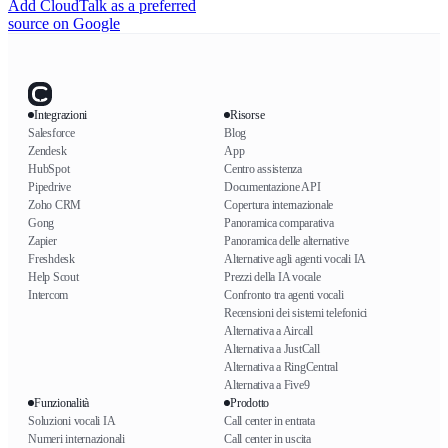
Add CloudTalk as a preferred
source on Google
Integrazioni
Risorse
Salesforce
Blog
Zendesk
App
HubSpot
Centro assistenza
Pipedrive
Documentazione API
Zoho CRM
Copertura internazionale
Gong
Panoramica comparativa
Zapier
Panoramica delle alternative
Freshdesk
Alternative agli agenti vocali IA
Help Scout
Prezzi della IA vocale
Intercom
Confronto tra agenti vocali
Recensioni dei sistemi telefonici
Alternativa a Aircall
Alternativa a JustCall
Alternativa a RingCentral
Alternativa a Five9
Funzionalità
Prodotto
Soluzioni vocali IA
Call center in entrata
Numeri internazionali
Call center in uscita