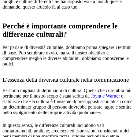
luoghi e culture differenti? Se hai risposto «sì» a una di queste
domande, questo articolo fa al caso tuo.
Perché è importante comprendere le
differenze culturali?
Per parlare di diversità culturale, dobbiamo prima spiegare i termini
di base. Può sembrare ovvio, ma se il nostro obiettivo è
comprendere meglio le diverse abitudini, dobbiamo conoscerne le
radici.
L’essenza della diversità culturale nella comunicazione
Esistono migliaia di definizioni di cultura. Quella che ci sembra più
pertinente per il nostro scopo è stata scritta da
Joynt e Warner
e
stabilisce che «la cultura è l’insieme di presupposti scontati su come
un determinato gruppo di persone dovrebbe pensare, agire e sentire
nello svolgimento delle proprie attività quotidiane».
In questo senso, le differenze culturali includono vari
comportamenti, pratiche, credenze ed espressioni considerati unici
per i membri di una specifica razza, origine nazionale o etnia.