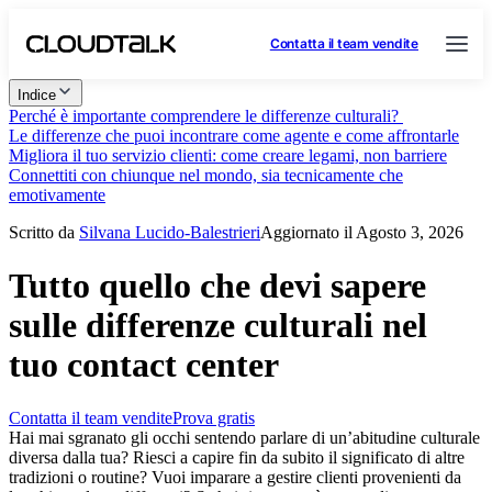
Contatta il team vendite
Indice
Perché è importante comprendere le differenze culturali?
Le differenze che puoi incontrare come agente e come affrontarle
Migliora il tuo servizio clienti: come creare legami, non barriere
Connettiti con chiunque nel mondo, sia tecnicamente che
emotivamente
Scritto da
Silvana Lucido-Balestrieri
Aggiornato il Agosto 3, 2026
Tutto quello che devi sapere
sulle differenze culturali nel
tuo contact center
Contatta il team vendite
Prova gratis
Hai mai sgranato gli occhi sentendo parlare di un’abitudine culturale
diversa dalla tua? Riesci a capire fin da subito il significato di altre
tradizioni o routine? Vuoi imparare a gestire clienti provenienti da