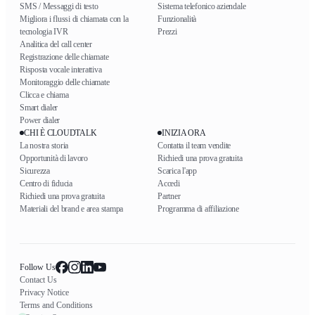
SMS / Messaggi di testo
Sistema telefonico aziendale
Migliora i flussi di chiamata con la
Funzionalità
tecnologia IVR
Prezzi
Analitica del call center
Registrazione delle chiamate
Risposta vocale interattiva
Monitoraggio delle chiamate
Clicca e chiama
Smart dialer
Power dialer
CHI È CLOUDTALK
INIZIA ORA
La nostra storia
Contatta il team vendite
Opportunità di lavoro
Richiedi una prova gratuita
Sicurezza
Scarica l'app
Centro di fiducia
Accedi
Richiedi una prova gratuita
Partner
Materiali del brand e area stampa
Programma di affiliazione
Follow Us
Contact Us
Privacy Notice
Terms and Conditions