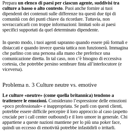
Prepara
un elenco di paesi per ciascun agente, suddivisi tra
culture a basso o alto contesto
. Puoi anche fornire ai tuoi
dipendenti dei contenuti sulle differenze tra questi due tipi di
comunità con dei punti chiave da ricordare. Tuttavia, non
sovraccaricarli con troppe informazioni: limitati solo ai paesi
specifici supportati da quel determinato dipendente.
In questo modo, i tuoi agenti sapranno quando essere più formali e
distaccati e quando invece questa tattica non funzionerà. Immagina
che parlino con una persona alla mano che preferisce una
comunicazione diretta. In tal caso, non c’è bisogno di eccessiva
cortesia, che potrebbe persino sembrare finta all’interlocutore (e
viceversa).
Problema n. 3 Culture neutre vs. emotive
Le culture «neutre» (come quella britannica) tendono a
trattenere le emozioni.
Considerano l’espressione delle emozioni
«poco professionale» e inappropriata. Se parli con questi clienti,
potrebbe essere difficile percepire il loro approccio al caso (aspetto
cruciale per i call center outbound) e il loro umore in generale. Chi
appartiene a queste nazioni mantiene per lo più una poker face,
quindi un eccesso di emotività potrebbe infastidirli o irritarli.