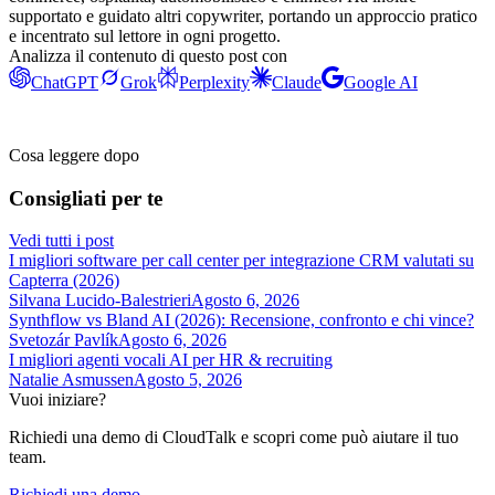
supportato e guidato altri copywriter, portando un approccio pratico
e incentrato sul lettore in ogni progetto.
Analizza il contenuto di questo post con
ChatGPT
Grok
Perplexity
Claude
Google AI
Cosa leggere dopo
Consigliati per te
Vedi tutti i post
I migliori software per call center per integrazione CRM valutati su
Capterra (2026)
Silvana Lucido-Balestrieri
Agosto 6, 2026
Synthflow vs Bland AI (2026): Recensione, confronto e chi vince?
Svetozár Pavlík
Agosto 6, 2026
I migliori agenti vocali AI per HR & recruiting
Natalie Asmussen
Agosto 5, 2026
Vuoi iniziare?
Richiedi una demo di CloudTalk e scopri come può aiutare il tuo
team.
Richiedi una demo