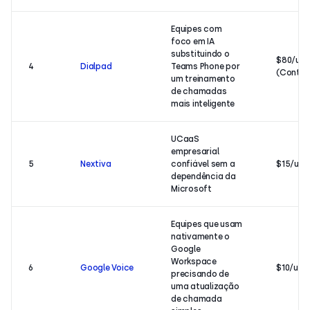
Equipes com
foco em IA
substituindo o
$80/usu
4
Dialpad
Teams Phone por
(Contac
um treinamento
de chamadas
mais inteligente
UCaaS
empresarial
5
Nextiva
confiável sem a
$15/usu
dependência da
Microsoft
Equipes que usam
nativamente o
Google
Workspace
6
Google Voice
$10/usu
precisando de
uma atualização
de chamada