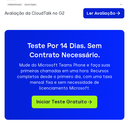
Avaliação da CloudTalk no G2
Ler Avaliação
Teste Por 14 Dias. Sem
Contrato Necessário.
Mude do Microsoft Teams Phone e faça suas
primeiras chamadas em uma hora. Recursos
completos desde o primeiro dia, com uma taxa
mensal fixa e sem necessidade de
licenciamento Microsoft.
Iniciar Teste Gratuito