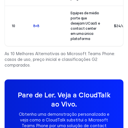
Equipes de médio
porte que
desejam UCaaS e
10
8×8
$24/usu
contact center
em uma única
plataforma
As 10 Melhores Alternativas ao Microsoft Teams Phone:
casos de uso, preço inicial e classificações G2
comparados.
Pare de Ler. Veja a CloudTalk
ao Vivo.
Obtenha uma demonstração personalizada e
veja como a CloudTalk substitui o Microsoft
Teams Phone por uma solução de contact