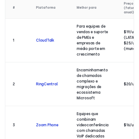
Preço Ini
#
Plataforma
Melhor para
(faturam
anual)
Para equipes de
vendas e suporte
$19/usu
de PMEs e
(LATAM)
1
CloudTalk
empresas de
$25/usu
médio porte em
(mundia
crescimento
Encaminhamento
de chamadas
complexo e
2
RingCentral
$20/usu
migrações de
ecossistema
Microsoft
Equipes que
combinam
3
Zoom Phone
videoconferência
$16/usu
com chamadas
VoIP dedicadas