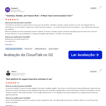
Avaliação da CloudTalk no G2
Ler Avaliação