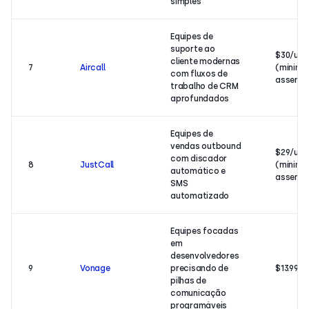
simples
Equipes de
suporte ao
$30/usu
cliente modernas
7
Aircall
(mínimo
com fluxos de
assento
trabalho de CRM
aprofundados
Equipes de
vendas outbound
$29/usu
com discador
8
JustCall
(mínimo
automático e
assento
SMS
automatizado
Equipes focadas
em
desenvolvedores
9
Vonage
precisando de
$13.99/
pilhas de
comunicação
programáveis