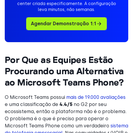
center criada especificamente. A configuração
leva minutos, não semanas.
Agendar Demonstração 1:1
Por Que as Equipes Estão
Procurando uma Alternativa
ao Microsoft Teams Phone?
O Microsoft Teams possui
mais de 19.000 avaliações
e uma classificação de
4.4/5
no G2 por seu
ecossistema, então a plataforma não é o problema.
O problema é o que é preciso para operar o
Microsoft Teams Phone como um verdadeiro
sistema
de telefonia empresarial
. Nas comunidades r/VOIP e