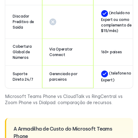
(incluído no
Discador
Expert ou como
Preditivo de
complemento de
Saída
$15/mês)
Cobertura
Via Operator
Global de
160+ países
Connect
Números
(telefone no
Suporte
Gerenciado por
Direto 24/7
parceiros
Expert)
Microsoft Teams Phone vs CloudTalk vs RingCentral vs
Zoom Phone vs Dialpad: comparação de recursos.
A Armadilha de Custo do Microsoft Teams
Phone