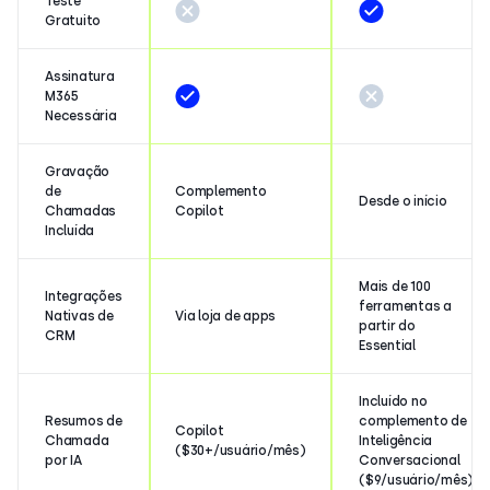
Teste
Gratuito
Assinatura
M365
Necessária
Gravação
de
Complemento
Desde o início
Chamadas
Copilot
Incluída
Mais de 100
Integrações
ferramentas a
Nativas de
Via loja de apps
partir do
CRM
Essential
Incluído no
Resumos de
complemento de
Copilot
Chamada
Inteligência
($30+/usuário/mês)
por IA
Conversacional
($9/usuário/mês)