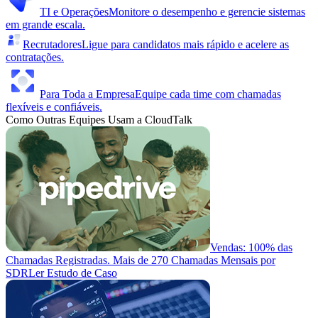
TI e Operações
Monitore o desempenho e gerencie sistemas
em grande escala.
Recrutadores
Ligue para candidatos mais rápido e acelere as
contratações.
Para Toda a Empresa
Equipe cada time com chamadas
flexíveis e confiáveis.
Como Outras Equipes Usam a CloudTalk
Vendas: 100% das
Chamadas Registradas. Mais de 270 Chamadas Mensais por
SDR
Ler Estudo de Caso