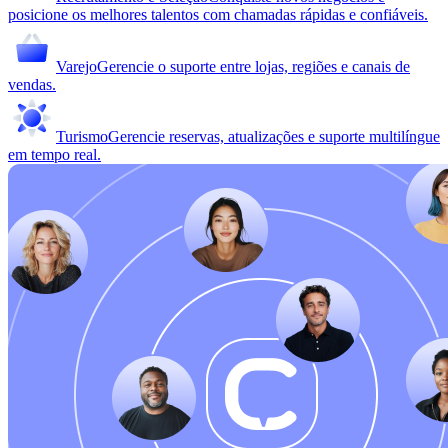
posicione os melhores talentos com chamadas rápidas e confiáveis.
Varejo
Gerencie o suporte entre lojas, regiões e canais de
vendas.
Turismo
Gerencie reservas, atualizações e suporte multilíngue
em tempo real.