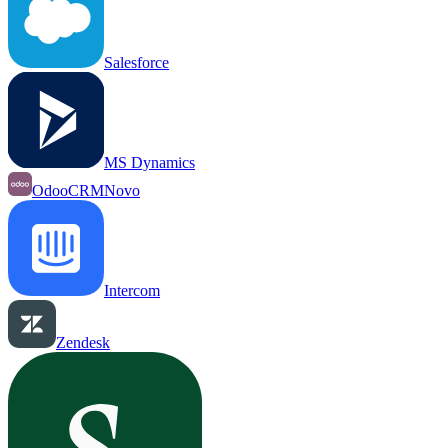
Salesforce
MS Dynamics
OdooCRM
Novo
Intercom
Zendesk