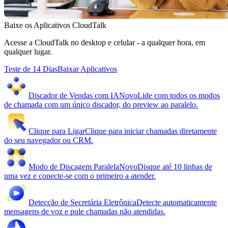
Baixe os Aplicativos CloudTalk
Acesse a CloudTalk no desktop e celular - a qualquer hora, em
qualquer lugar.
Teste de 14 Dias
Baixar Aplicativos
Discador de Vendas com IA
Novo
Lide com todos os modos
de chamada com um único discador, do preview ao paralelo.
Clique para Ligar
Clique para iniciar chamadas diretamente
do seu navegador ou CRM.
Modo de Discagem Paralela
Novo
Disque até 10 linhas de
uma vez e conecte-se com o primeiro a atender.
Detecção de Secretária Eletrônica
Detecte automaticamente
mensagens de voz e pule chamadas não atendidas.