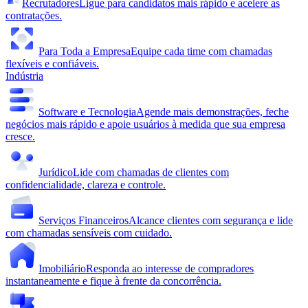
Recrutadores
Ligue para candidatos mais rápido e acelere as
contratações.
Para Toda a Empresa
Equipe cada time com chamadas
flexíveis e confiáveis.
Indústria
Software e Tecnologia
Agende mais demonstrações, feche
negócios mais rápido e apoie usuários à medida que sua empresa
cresce.
Jurídico
Lide com chamadas de clientes com
confidencialidade, clareza e controle.
Serviços Financeiros
Alcance clientes com segurança e lide
com chamadas sensíveis com cuidado.
Imobiliário
Responda ao interesse de compradores
instantaneamente e fique à frente da concorrência.