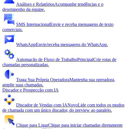
Análises e Relatórios
Acompanhe tendências e o
desempenho da equipe.
SMS Internacional
Envie e receba mensagens de texto
comerciais.
WhatsApp
Envie/receba mensagens do WhatsApp.
Automação de Fluxo de Trabalho
Principal
Crie rotas de
chamadas personalizadas.
Traga Sua Própria Operadora
Mantenha sua operadora,
amplie suas chamadas.
Discador e Prospecção com IA
Discador de Vendas com IA
Novo
Lide com todos os modos
de chamada com um único discador, do preview ao paralelo.
Clique para Ligar
Clique para iniciar chamadas diretamente