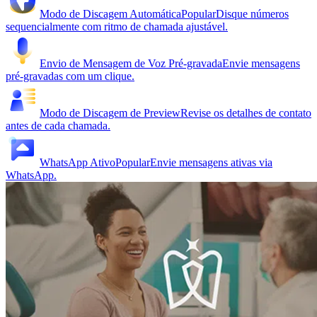
Modo de Discagem Automática
Popular
Disque números
sequencialmente com ritmo de chamada ajustável.
Envio de Mensagem de Voz Pré-gravada
Envie mensagens
pré-gravadas com um clique.
Modo de Discagem de Preview
Revise os detalhes de contato
antes de cada chamada.
WhatsApp Ativo
Popular
Envie mensagens ativas via
WhatsApp.