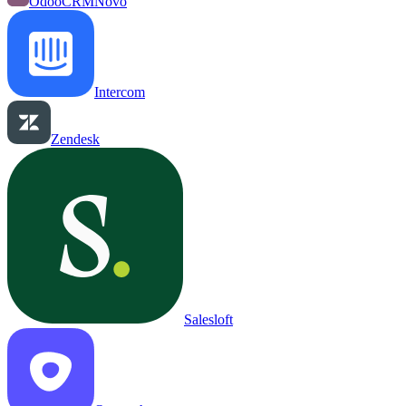
OdooCRM
Novo
Intercom
Zendesk
Salesloft