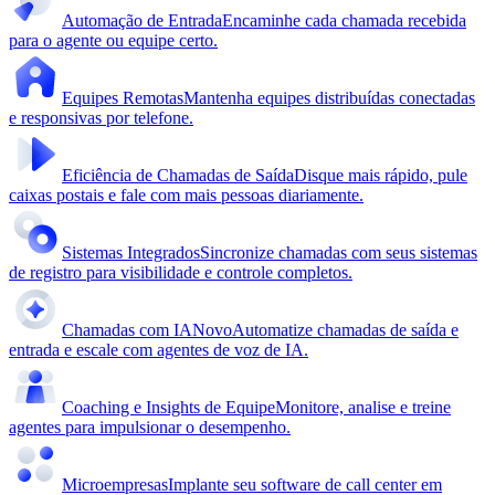
Automação de Entrada
Encaminhe cada chamada recebida
para o agente ou equipe certo.
Equipes Remotas
Mantenha equipes distribuídas conectadas
e responsivas por telefone.
Eficiência de Chamadas de Saída
Disque mais rápido, pule
caixas postais e fale com mais pessoas diariamente.
Sistemas Integrados
Sincronize chamadas com seus sistemas
de registro para visibilidade e controle completos.
Chamadas com IA
Novo
Automatize chamadas de saída e
entrada e escale com agentes de voz de IA.
Coaching e Insights de Equipe
Monitore, analise e treine
agentes para impulsionar o desempenho.
Microempresas
Implante seu software de call center em