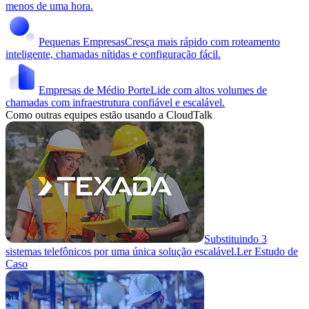
menos de uma hora.
Pequenas Empresas
Cresça mais rápido com roteamento
inteligente, chamadas nítidas e configuração fácil.
Empresas de Médio Porte
Lide com altos volumes de
chamadas com infraestrutura confiável e escalável.
Como outras equipes estão usando a CloudTalk
Substituindo 3
sistemas telefônicos por uma única solução escalável.
Ler Estudo de
Caso