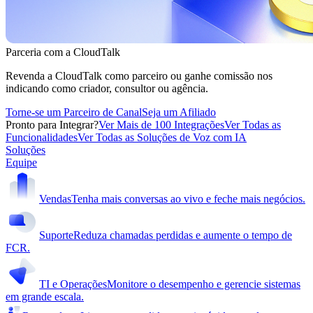
Parceria com a CloudTalk
Revenda a CloudTalk como parceiro ou ganhe comissão nos
indicando como criador, consultor ou agência.
Torne-se um Parceiro de Canal
Seja um Afiliado
Pronto para Integrar?
Ver Mais de 100 Integrações
Ver Todas as
Funcionalidades
Ver Todas as Soluções de Voz com IA
Soluções
Equipe
Vendas
Tenha mais conversas ao vivo e feche mais negócios.
Suporte
Reduza chamadas perdidas e aumente o tempo de
FCR.
TI e Operações
Monitore o desempenho e gerencie sistemas
em grande escala.