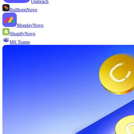
Outreach
Bullhorn
Novo
Monday
Novo
Shopify
Novo
MS Teams