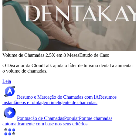
Volume de Chamadas 2.5X em 8 Meses
Estudo de Caso
O Discador da CloudTalk ajuda o líder de turismo dental a aumentar
o volume de chamadas.
Leia
Resumo e Marcação de Chamadas com IA
Resumos
instantâneos e rotulagem inteligente de chamadas.
Pontuação de Chamadas
Popular
Pontue chamadas
automaticamente com base nos seus critérios.