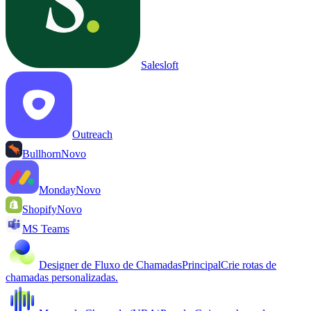
Salesloft
Outreach
Bullhorn
Novo
Monday
Novo
Shopify
Novo
MS Teams
Designer de Fluxo de Chamadas
Principal
Crie rotas de
chamadas personalizadas.