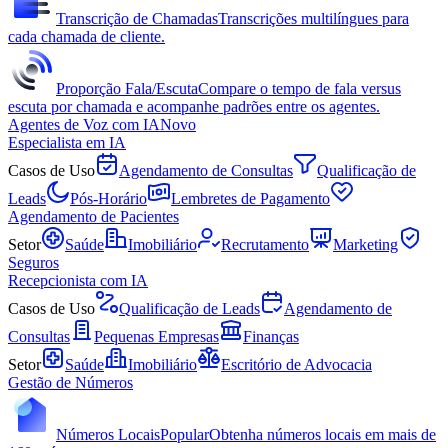
Transcrição de Chamadas
Transcrições multilíngues para
cada chamada de cliente.
Proporção Fala/Escuta
Compare o tempo de fala versus
escuta por chamada e acompanhe padrões entre os agentes.
Agentes de Voz com IA
Novo
Especialista em IA
Casos de Uso
Agendamento de Consultas
Qualificação de
Leads
Pós-Horário
Lembretes de Pagamento
Agendamento de Pacientes
Setor
Saúde
Imobiliário
Recrutamento
Marketing
Seguros
Recepcionista com IA
Casos de Uso
Qualificação de Leads
Agendamento de
Consultas
Pequenas Empresas
Finanças
Setor
Saúde
Imobiliário
Escritório de Advocacia
Gestão de Números
Números Locais
Popular
Obtenha números locais em mais de