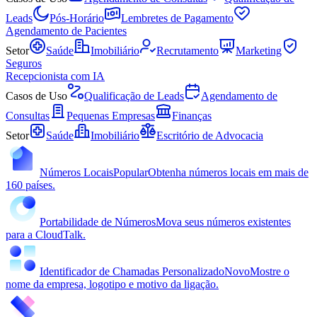
Leads
Pós-Horário
Lembretes de Pagamento
Agendamento de Pacientes
Setor
Saúde
Imobiliário
Recrutamento
Marketing
Seguros
Recepcionista com IA
Casos de Uso
Qualificação de Leads
Agendamento de
Consultas
Pequenas Empresas
Finanças
Setor
Saúde
Imobiliário
Escritório de Advocacia
Números Locais
Popular
Obtenha números locais em mais de
160 países.
Portabilidade de Números
Mova seus números existentes
para a CloudTalk.
Identificador de Chamadas Personalizado
Novo
Mostre o
nome da empresa, logotipo e motivo da ligação.