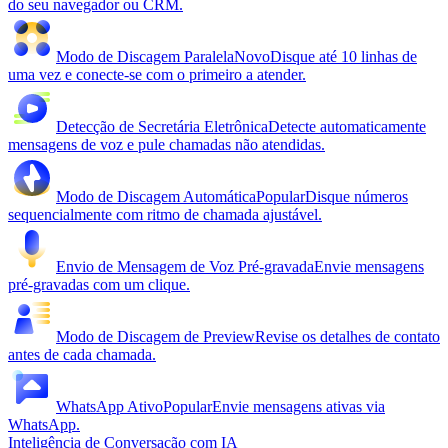
do seu navegador ou CRM.
Modo de Discagem Paralela
Novo
Disque até 10 linhas de
uma vez e conecte-se com o primeiro a atender.
Detecção de Secretária Eletrônica
Detecte automaticamente
mensagens de voz e pule chamadas não atendidas.
Modo de Discagem Automática
Popular
Disque números
sequencialmente com ritmo de chamada ajustável.
Envio de Mensagem de Voz Pré-gravada
Envie mensagens
pré-gravadas com um clique.
Modo de Discagem de Preview
Revise os detalhes de contato
antes de cada chamada.
WhatsApp Ativo
Popular
Envie mensagens ativas via
WhatsApp.
Inteligência de Conversação com IA