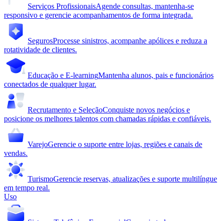
Serviços Profissionais
Agende consultas, mantenha-se
responsivo e gerencie acompanhamentos de forma integrada.
Seguros
Processe sinistros, acompanhe apólices e reduza a
rotatividade de clientes.
Educação e E-learning
Mantenha alunos, pais e funcionários
conectados de qualquer lugar.
Recrutamento e Seleção
Conquiste novos negócios e
posicione os melhores talentos com chamadas rápidas e confiáveis.
Varejo
Gerencie o suporte entre lojas, regiões e canais de
vendas.
Turismo
Gerencie reservas, atualizações e suporte multilíngue
em tempo real.
Uso