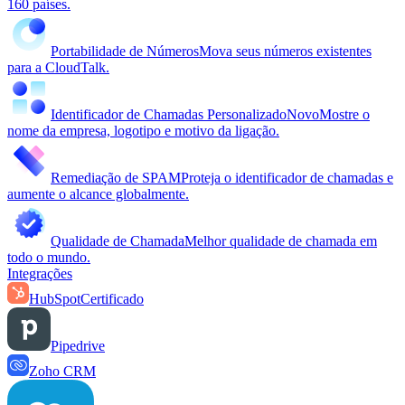
160 países.
Portabilidade de Números
Mova seus números existentes
para a CloudTalk.
Identificador de Chamadas Personalizado
Novo
Mostre o
nome da empresa, logotipo e motivo da ligação.
Remediação de SPAM
Proteja o identificador de chamadas e
aumente o alcance globalmente.
Qualidade de Chamada
Melhor qualidade de chamada em
todo o mundo.
Integrações
HubSpot
Certificado
Pipedrive
Zoho CRM