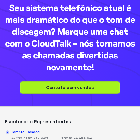
Seu sistema telefônico atual é
mais dramático do que o tom de
discagem? Marque uma chat
com o CloudTalk – nós tornamos
as chamadas divertidas
novamente!
Contato com vendas
Escritórios e Representantes
Toronto, Canada
26 Wellington St E Suite
Toronto, ON M5E 1S2,