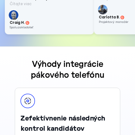
Čítajte viac
Carlotta B.
Projektový manažér
Craig H.
Spoluzakladateľ
Výhody integrácie
pákového telefónu
Zefektívnenie následných
kontrol kandidátov