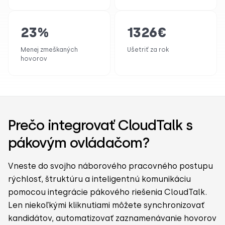
23
%
1326
€
Menej zmeškaných
Ušetriť za rok
hovorov
Prečo integrovať CloudTalk s
pákovým ovládačom?
Vneste do svojho náborového pracovného postupu
rýchlosť, štruktúru a inteligentnú komunikáciu
pomocou integrácie pákového riešenia CloudTalk.
Len niekoľkými kliknutiami môžete synchronizovať
kandidátov, automatizovať zaznamenávanie hovorov