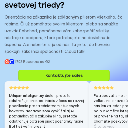
svetovej triedy?
Orientácia na zákazníka je základným pilierom všetkého, čo
robíme. Či už pomáhate svojim klientom, alebo sa snažíte
uzavrieť obchod, pomáhame vám zabezpečiť všetky
nástroje a podporu, ktoré potrebujete na dosiahnutie
úspechu. Ale neberte si ju od nás. Tu je to, čo hovoria
spokojní zákazníci spoločnosti CloudTalk!
1,702 Recenzie na G2
Kontaktujte sales
Milujem inteligentný dialer, pretože
Potrebovali sme lin
odstraňuje prokrastináciu z času na rozvoj
veľkou naliehavosťo
podnikania prostredníctvom studených
nás len za jeden p
hovorov. Nedávno som vyskúšal aj AI
bolo okamžite inte
poznámkovač a zakúpim si ho, pretože
pripravené na to, 
odstraňuje potrebu písať poznámky ručne.
okamžite poskytov
Bol tiež veľmi presný!
Čítajte viac