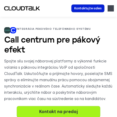
Kontaktujte sales
INTEGRÁCIA PÁKOVÉHO TELEFÓNNEHO SYSTÉMU
Call centrum pre pákový
efekt
Spojte silu svojej náborovej platformy a výkonné funkcie
volania s pákovou integráciou VoIP od spoločnosti
CloudTalk. Uskutočňujte a prijímajte hovory, posielajte SMS
správy a eliminujte manuálnu prácu pomocou obojsmernej
synchronizácie v reálnom čase. Automaticky sledujte každú
interakciu, urýchlite nábor a poskytnite náborovým
pracovníkom viac času na sústredenie sa na kandidátov.
Kontakt na predaj