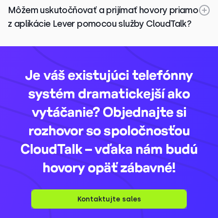
Môžem uskutočňovať a prijímať hovory priamo
z aplikácie Lever pomocou služby CloudTalk?
Je váš existujúci telefónny
systém dramatickejší ako
vytáčanie? Objednajte si
rozhovor so spoločnosťou
CloudTalk – vďaka nám budú
hovory opäť zábavné!
Kontaktujte sales