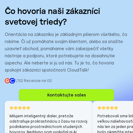
Čo hovoria naši zákazníci
svetovej triedy?
Orientácia na zákazníka je základným pilierom všetkého, čo
robíme. Či už pomáhate svojim klientom, alebo sa snažíte
uzavrieť obchod, pomáhame vám zabezpečiť všetky
nástroje a podporu, ktoré potrebujete na dosiahnutie
úspechu. Ale neberte si ju od nás. Tu je to, čo hovoria
spokojní zákazníci spoločnosti CloudTalk!
1,702 Recenzie na G2
Kontaktujte sales
Milujem inteligentný dialer, pretože
Potrebovali sme lin
odstraňuje prokrastináciu z času na rozvoj
veľkou naliehavosťo
podnikania prostredníctvom studených
nás len za jeden p
hovorov. Nedávno som vyskúšal aj AI
bolo okamžite inte