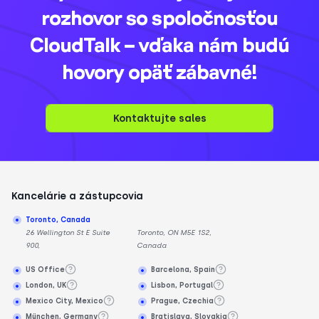
rozhovor so spoločnosťou
CloudTalk – vďaka nám budú
hovory opäť zábavné!
Kontaktujte sales
Kancelárie a zástupcovia
Toronto, Canada
26 Wellington St E Suite
Toronto, ON M5E 1S2,
900,
Canada
US Office
Barcelona, Spain
London, UK
Lisbon, Portugal
Mexico City, Mexico
Prague, Czechia
München, Germany
Bratislava, Slovakia