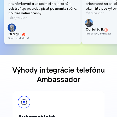
poznámkovač a zakúpim si ho, pretože
pripravené na to, 
odstraňuje potrebu písať poznámky ručne.
okamžite poskytov
Bol tiež veľmi presný!
Čítajte viac
Čítajte viac
Carlotta B.
Projektový manažér
Craig H.
Spoluzakladateľ
Výhody integrácie telefónu
Ambassador
Automatické