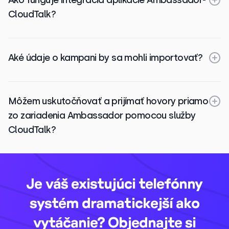
CloudTalk?
Aké údaje o kampani by sa mohli importovať?
Môžem uskutočňovať a prijímať hovory priamo
zo zariadenia Ambassador pomocou služby
CloudTalk?
Je váš existujúci telefónny
systém dramatickejší ako
vytáčanie? Objednajte si