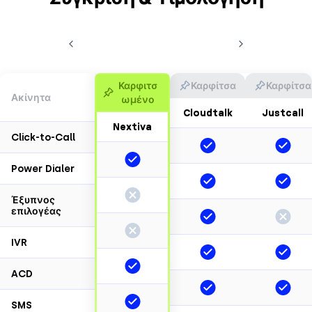
Καρφιτσ
Καρφίτσα
Καρφίτσα
Ακίνητα
ωμένο
Cloudtalk
Justcall
Nextiva
Click-to-Call
Power Dialer
Έξυπνος
επιλογέας
IVR
ACD
SMS