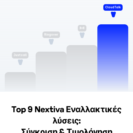
CloudTalk
8×8
Ringover
Justcall
Top 9 Nextiva Εναλλακτικές
λύσεις:
Σύγκριση & Τιμολόγηση