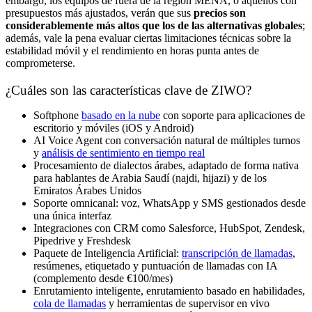
embargo, los equipos de fuera de la región MENA, o aquellos con
presupuestos más ajustados, verán que sus
precios son
considerablemente más altos que los de las alternativas globales
;
además, vale la pena evaluar ciertas limitaciones técnicas sobre la
estabilidad móvil y el rendimiento en horas punta antes de
comprometerse.
¿Cuáles son las características clave de ZIWO?
Softphone
basado en la nube
con soporte para aplicaciones de
escritorio y móviles (iOS y Android)
AI Voice Agent con conversación natural de múltiples turnos
y
análisis de sentimiento en tiempo real
Procesamiento de dialectos árabes, adaptado de forma nativa
para hablantes de Arabia Saudí (najdi, hijazi) y de los
Emiratos Árabes Unidos
Soporte omnicanal: voz, WhatsApp y SMS gestionados desde
una única interfaz
Integraciones con CRM como Salesforce, HubSpot, Zendesk,
Pipedrive y Freshdesk
Paquete de Inteligencia Artificial:
transcripción de llamadas
,
resúmenes, etiquetado y puntuación de llamadas con IA
(complemento desde €100/mes)
Enrutamiento inteligente, enrutamiento basado en habilidades,
cola de llamadas
y herramientas de supervisor en vivo