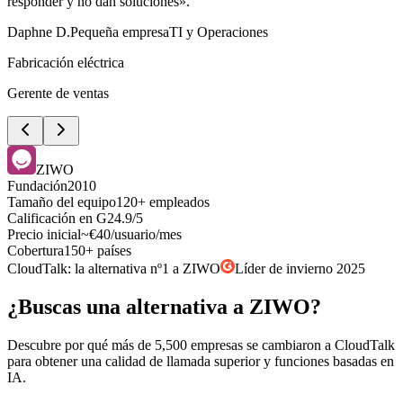
responder y no dan soluciones».
Daphne D.
Pequeña empresa
TI y Operaciones
Fabricación eléctrica
Gerente de ventas
ZIWO
Fundación
2010
Tamaño del equipo
120+ empleados
Calificación en G2
4.9/5
Precio inicial
~€40/usuario/mes
Cobertura
150+ países
CloudTalk: la alternativa nº1 a ZIWO
Líder de invierno 2025
¿Buscas una alternativa a ZIWO?
Descubre por qué más de 5,500 empresas se cambiaron a CloudTalk
para obtener una calidad de llamada superior y funciones basadas en
IA.