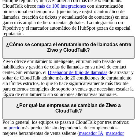
enfoque regional y una API abierta con más de 500 endpoints.
CloudTalk ofrece
más de 100 integraciones
con sincronización
bidireccional en tiempo real (que incluye registro automático de
llamadas, creación de tickets y actualización de contactos) en una
gama más amplia de herramientas globales. La integración con
Pipedrive y el marcador automático de HubSpot gozan de especial
reputación.
¿Cómo se compara el enrutamiento de llamadas entre
Ziwo y CloudTalk?
Ziwo ofrece enrutamiento inteligente, enrutamiento basado en
habilidades y gestión de colas de llamadas en su nivel de contact
center. Sin embargo, el
Diseñador de flujo de llamadas
de arrastrar y
soltar de CloudTalk admite más de 20 condiciones de enrutamiento
sin límites estrictos, lo que lo hace significativamente más flexible
para entornos complejos de soporte o ventas que necesitan escalar la
lógica de enrutamiento sin soluciones alternativas manuales.
¿Por qué las empresas se cambian de Ziwo a
CloudTalk?
Por lo general, los equipos se pasan a CloudTalk por tres motivos:
un
precio
más predecible sin dependencia de complementos,
mejores herramientas de venta saliente (
marcador IA
,
marcador