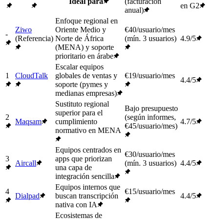
Ideal para
(facturación
en G2
anual)
Enfoque regional en
Ziwo
Oriente Medio y
€40/usuario/mes
-
(Referencia)
Norte de África
(mín. 3 usuarios)
4.9/5
(MENA) y soporte
prioritario en árabe
Escalar equipos
1
CloudTalk
globales de ventas y
€19/usuario/mes
4.4/5
soporte (pymes y
medianas empresas)
Sustituto regional
Bajo presupuesto
superior para el
2
(según informes,
Maqsam
cumplimiento
4.7/5
€45/usuario/mes)
normativo en MENA
Equipos centrados en
€30/usuario/mes
3
apps que priorizan
Aircall
(mín. 3 usuarios)
4.4/5
una capa de
integración sencilla
Equipos internos que
4
€15/usuario/mes
Dialpad
buscan transcripción
4.4/5
nativa con IA
Ecosistemas de