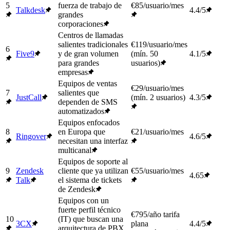
5
fuerza de trabajo de
€85/usuario/mes
Talkdesk
4.4/5
grandes
corporaciones
Centros de llamadas
salientes tradicionales
€119/usuario/mes
6
Five9
y de gran volumen
(mín. 50
4.1/5
para grandes
usuarios)
empresas
Equipos de ventas
€29/usuario/mes
7
salientes que
JustCall
(mín. 2 usuarios)
4.3/5
dependen de SMS
automatizados
Equipos enfocados
8
en Europa que
€21/usuario/mes
Ringover
4.6/5
necesitan una interfaz
multicanal
Equipos de soporte al
9
Zendesk
cliente que ya utilizan
€55/usuario/mes
4.65
Talk
el sistema de tickets
de Zendesk
Equipos con un
fuerte perfil técnico
€795/año tarifa
10
(IT) que buscan una
3CX
plana
4.4/5
arquitectura de PBX