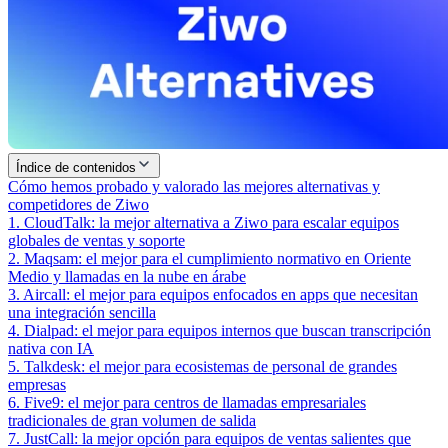
Índice de contenidos
Cómo hemos probado y valorado las mejores alternativas y
competidores de Ziwo
1. CloudTalk: la mejor alternativa a Ziwo para escalar equipos
globales de ventas y soporte
2. Maqsam: el mejor para el cumplimiento normativo en Oriente
Medio y llamadas en la nube en árabe
3. Aircall: el mejor para equipos enfocados en apps que necesitan
una integración sencilla
4. Dialpad: el mejor para equipos internos que buscan transcripción
nativa con IA
5. Talkdesk: el mejor para ecosistemas de personal de grandes
empresas
6. Five9: el mejor para centros de llamadas empresariales
tradicionales de gran volumen de salida
7. JustCall: la mejor opción para equipos de ventas salientes que