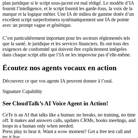
plan juridique si le script sous-jacent est mal rédigé. Le modèle d’IA
fournit l’intelligence, et le script fournit les garde-fous, la voix de la
marque et la logique métier. Une IA de milieu de gamme dotée d’un
excellent script surperformera systématiquement une IA de pointe
avec un prompt vague et générique.
C’est particulièrement important pour les secteurs réglementés tels
que la santé, le juridique et les services financiers. Ils ont tous des
exigences de conformité qui doivent être explicitement intégrées
dans chaque script afin que l’IA ne les improvise pas d’elle-même.
Écoutez nos agents vocaux en action
Découvrez ce que vos agents IA peuvent donner à l’oral.
Signature Capability
See CloudTalk’s AI Voice Agent in Action!
CeTe is an AI that talks like a human: no breaks, no training, no time
off. It makes and answers calls, updates CRMs, books meetings, and
loops in a human only when needed.
Press play to hear it. Want a wow moment? Get a free test call and
try it live.