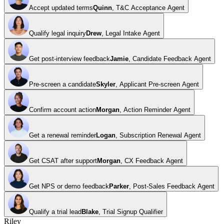
Accept updated terms
Quinn
,
T&C Acceptance Agent
Qualify legal inquiry
Drew
,
Legal Intake Agent
Get post-interview feedback
Jamie
,
Candidate Feedback Agent
Pre-screen a candidate
Skyler
,
Applicant Pre-screen Agent
Confirm account action
Morgan
,
Action Reminder Agent
Get a renewal reminder
Logan
,
Subscription Renewal Agent
Get CSAT after support
Morgan
,
CX Feedback Agent
Get NPS or demo feedback
Parker
,
Post-Sales Feedback Agent
Qualify a trial lead
Blake
,
Trial Signup Qualifier
Riley