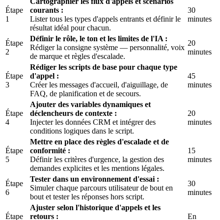
Cartographier les flux d'appels et scénarios
Étape
courants :
30
1
Lister tous les types d'appels entrants et définir le
minutes
résultat idéal pour chacun.
Définir le rôle, le ton et les limites de l'IA :
Étape
20
Rédiger la consigne système — personnalité, voix
2
minutes
de marque et règles d'escalade.
Rédiger les scripts de base pour chaque type
Étape
d'appel :
45
3
Créer les messages d'accueil, d'aiguillage, de
minutes
FAQ, de planification et de secours.
Ajouter des variables dynamiques et
Étape
déclencheurs de contexte :
20
4
Injecter les données CRM et intégrer des
minutes
conditions logiques dans le script.
Mettre en place des règles d'escalade et de
Étape
conformité :
15
5
Définir les critères d'urgence, la gestion des
minutes
demandes explicites et les mentions légales.
Tester dans un environnement d'essai :
Étape
30
Simuler chaque parcours utilisateur de bout en
6
minutes
bout et tester les réponses hors script.
Ajuster selon l'historique d'appels et les
Étape
retours :
En