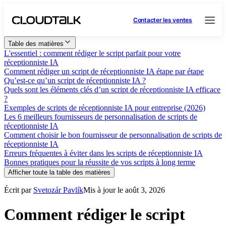
Contacter les ventes
Table des matières
L'essentiel : comment rédiger le script parfait pour votre
réceptionniste IA
Comment rédiger un script de réceptionniste IA étape par étape
Qu’est-ce qu’un script de réceptionniste IA ?
Quels sont les éléments clés d’un script de réceptionniste IA efficace
?
Exemples de scripts de réceptionniste IA pour entreprise (2026)
Les 6 meilleurs fournisseurs de personnalisation de scripts de
réceptionniste IA
Comment choisir le bon fournisseur de personnalisation de scripts de
réceptionniste IA
Erreurs fréquentes à éviter dans les scripts de réceptionniste IA
Bonnes pratiques pour la réussite de vos scripts à long terme
Afficher toute la table des matières
Écrit par
Svetozár Pavlík
Mis à jour le août 3, 2026
Comment rédiger le script