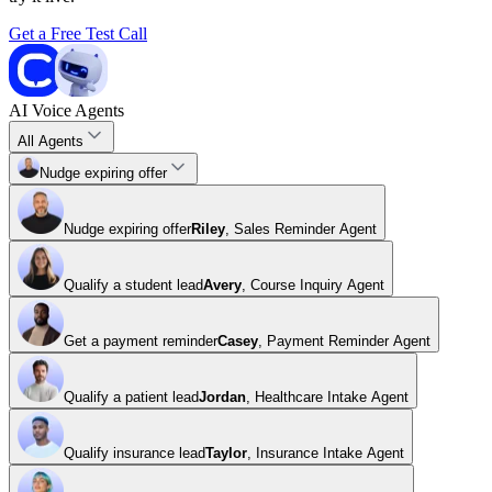
Get a Free Test Call
AI Voice Agents
All Agents
Nudge expiring offer
Nudge expiring offer
Riley
,
Sales Reminder Agent
Qualify a student lead
Avery
,
Course Inquiry Agent
Get a payment reminder
Casey
,
Payment Reminder Agent
Qualify a patient lead
Jordan
,
Healthcare Intake Agent
Qualify insurance lead
Taylor
,
Insurance Intake Agent