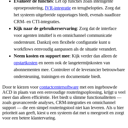
Evalueer de functies
: Let op functies zoals intelligente
oproeproutering,
IVR-integratie
en terugbelopties. Zorg dat
het systeem uitgebreide rapportages biedt, evenals naadloze
CRM- en CTI-integraties.
Kijk naar de gebruikerservaring
: Zorg dat de interface
voor agenten intuïtief is en omnichannel communicatie
ondersteunt. Dankzij een flexibele configuratie kunt u
workflows eenvoudig aanpassen als de situatie verandert.
Neem kosten en support mee
: Kijk verder dan alleen de
opstartkosten
en neem ook de langetermijnkosten van
abonnementen mee. Controleer of de leverancier betrouwbare
ondersteuning, trainingen en documentatie biedt.
Door te kiezen voor
contactcentersoftware
met een ingebouwde
ACD in plaats van een eenvoudige routeringsoplossing, krijgt u veel
meer dan alleen efficiëntie. Het biedt u slimme functionaliteiten —
zoals geavanceerde analyses, CRM-integraties en omnichannel
support — die een simpel routeringstool niet kan leveren. Als u hier
prioriteit aan geeft, kiest u een systeem dat met u meegroeit en zorgt
voor een betere klantervaring.