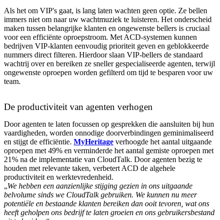
Als het om VIP's gaat, is lang laten wachten geen optie. Ze bellen
immers niet om naar uw wachtmuziek te luisteren. Het onderscheid
maken tussen belangrijke klanten en ongewenste bellers is cruciaal
voor een efficiënte oproepstroom. Met ACD-systemen kunnen
bedrijven VIP-klanten eenvoudig prioriteit geven en geblokkeerde
nummers direct filteren. Hierdoor slaan VIP-bellers de standaard
wachtrij over en bereiken ze sneller gespecialiseerde agenten, terwijl
ongewenste oproepen worden gefilterd om tijd te besparen voor uw
team.
De productiviteit van agenten verhogen
Door agenten te laten focussen op gesprekken die aansluiten bij hun
vaardigheden, worden onnodige doorverbindingen geminimaliseerd
en stijgt de efficiëntie.
MyHeritage
verhoogde het aantal uitgaande
oproepen met 49% en verminderde het aantal gemiste oproepen met
21% na de implementatie van CloudTalk. Door agenten bezig te
houden met relevante taken, verbetert ACD de algehele
productiviteit en werktevredenheid.
„
We hebben een aanzienlijke stijging gezien in ons uitgaande
belvolume sinds we CloudTalk gebruiken. We kunnen nu meer
potentiële en bestaande klanten bereiken dan ooit tevoren, wat ons
heeft geholpen ons bedrijf te laten groeien en ons gebruikersbestand