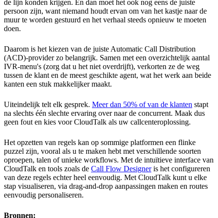
de lijn konden krijgen. En dan moet het ook nog eens de juiste
persoon zijn, want niemand houdt ervan om van het kastje naar de
muur te worden gestuurd en het verhaal steeds opnieuw te moeten
doen.
Daarom is het kiezen van de juiste Automatic Call Distribution
(ACD)-provider zo belangrijk. Samen met een overzichtelijk aantal
IVR-menu's (zorg dat u het niet overdrijft), verkorten ze de weg
tussen de klant en de meest geschikte agent, wat het werk aan beide
kanten een stuk makkelijker maakt.
Uiteindelijk telt elk gesprek.
Meer dan 50% of van de klanten
stapt
na slechts één slechte ervaring over naar de concurrent. Maak dus
geen fout en kies voor CloudTalk als uw callcenteroplossing.
Het opzetten van regels kan op sommige platformen een flinke
puzzel zijn, vooral als u te maken hebt met verschillende soorten
oproepen, talen of unieke workflows. Met de intuïtieve interface van
CloudTalk en tools zoals de
Call Flow Designer
is het configureren
van deze regels echter heel eenvoudig. Met CloudTalk kunt u elke
stap visualiseren, via drag-and-drop aanpassingen maken en routes
eenvoudig personaliseren.
Bronnen: