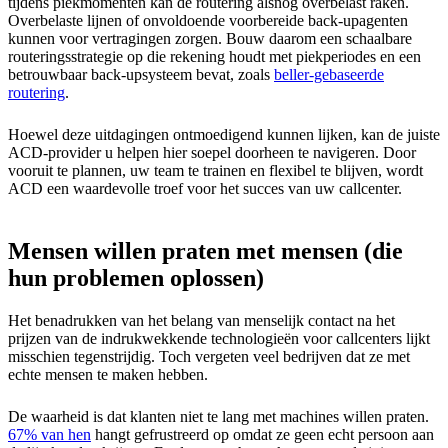
tijdens piekmomenten kan de routering alsnog overbelast raken.
Overbelaste lijnen of onvoldoende voorbereide back-upagenten
kunnen voor vertragingen zorgen. Bouw daarom een schaalbare
routeringsstrategie op die rekening houdt met piekperiodes en een
betrouwbaar back-upsysteem bevat, zoals
beller-gebaseerde
routering
.
Hoewel deze uitdagingen ontmoedigend kunnen lijken, kan de juiste
ACD-provider u helpen hier soepel doorheen te navigeren. Door
vooruit te plannen, uw team te trainen en flexibel te blijven, wordt
ACD een waardevolle troef voor het succes van uw callcenter.
Mensen willen praten met mensen (die
hun problemen oplossen)
Het benadrukken van het belang van menselijk contact na het
prijzen van de indrukwekkende technologieën voor callcenters lijkt
misschien tegenstrijdig. Toch vergeten veel bedrijven dat ze met
echte mensen te maken hebben.
De waarheid is dat klanten niet te lang met machines willen praten.
67% van hen
hangt gefrustreerd op omdat ze geen echt persoon aan