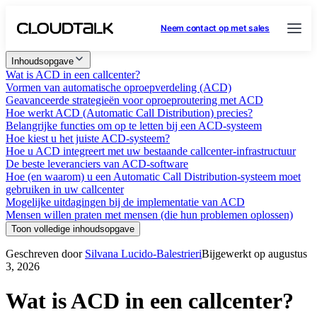
Neem contact op met sales
Inhoudsopgave
Wat is ACD in een callcenter?
Vormen van automatische oproepverdeling (ACD)
Geavanceerde strategieën voor oproeproutering met ACD
Hoe werkt ACD (Automatic Call Distribution) precies?
Belangrijke functies om op te letten bij een ACD-systeem
Hoe kiest u het juiste ACD-systeem?
Hoe u ACD integreert met uw bestaande callcenter-infrastructuur
De beste leveranciers van ACD-software
Hoe (en waarom) u een Automatic Call Distribution-systeem moet
gebruiken in uw callcenter
Mogelijke uitdagingen bij de implementatie van ACD
Mensen willen praten met mensen (die hun problemen oplossen)
Toon volledige inhoudsopgave
Geschreven door
Silvana Lucido-Balestrieri
Bijgewerkt op augustus
3, 2026
Wat is ACD in een callcenter?