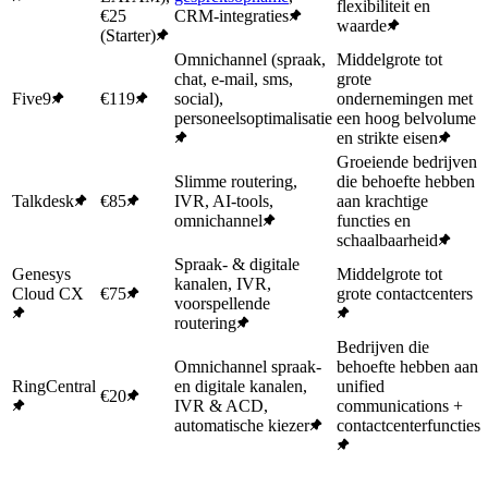
flexibiliteit en
€25
CRM-integraties
waarde
(Starter)
Omnichannel (spraak,
Middelgrote tot
chat, e-mail, sms,
grote
Five9
€119
social),
ondernemingen met
personeelsoptimalisatie
een hoog belvolume
en strikte eisen
Groeiende bedrijven
Slimme routering,
die behoefte hebben
Talkdesk
€85
IVR, AI-tools,
aan krachtige
omnichannel
functies en
schaalbaarheid
Spraak- & digitale
Genesys
Middelgrote tot
kanalen, IVR,
Cloud CX
€75
grote contactcenters
voorspellende
routering
Bedrijven die
Omnichannel spraak-
behoefte hebben aan
RingCentral
en digitale kanalen,
unified
€20
IVR & ACD,
communications +
automatische kiezer
contactcenterfuncties