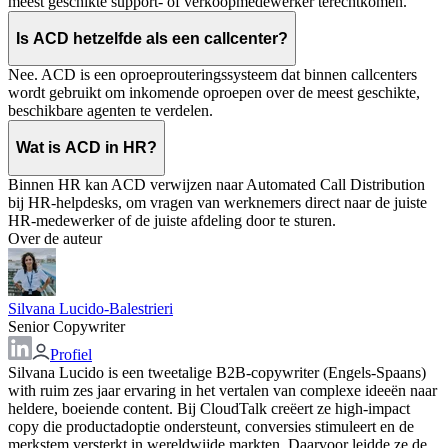
meest geschikte support- of verkoopmedewerker terechtkomen.
Is ACD hetzelfde als een callcenter?
Nee. ACD is een oproeprouteringssysteem dat binnen callcenters
wordt gebruikt om inkomende oproepen over de meest geschikte,
beschikbare agenten te verdelen.
Wat is ACD in HR?
Binnen HR kan ACD verwijzen naar Automated Call Distribution
bij HR-helpdesks, om vragen van werknemers direct naar de juiste
HR-medewerker of de juiste afdeling door te sturen.
Over de auteur
Silvana Lucido-Balestrieri
Senior Copywriter
Profiel
Silvana Lucido is een tweetalige B2B-copywriter (Engels-Spaans)
with ruim zes jaar ervaring in het vertalen van complexe ideeën naar
heldere, boeiende content. Bij CloudTalk creëert ze high-impact
copy die productadoptie ondersteunt, conversies stimuleert en de
merkstem versterkt in wereldwijde markten. Daarvoor leidde ze de