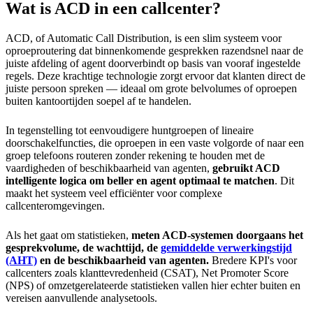
Wat is ACD in een callcenter?
ACD, of Automatic Call Distribution, is een slim systeem voor
oproeproutering dat binnenkomende gesprekken razendsnel naar de
juiste afdeling of agent doorverbindt op basis van vooraf ingestelde
regels. Deze krachtige technologie zorgt ervoor dat klanten direct de
juiste persoon spreken — ideaal om grote belvolumes of oproepen
buiten kantoortijden soepel af te handelen.
In tegenstelling tot eenvoudigere huntgroepen of lineaire
doorschakelfuncties, die oproepen in een vaste volgorde of naar een
groep telefoons routeren zonder rekening te houden met de
vaardigheden of beschikbaarheid van agenten,
gebruikt ACD
intelligente logica om beller en agent optimaal te matchen
. Dit
maakt het systeem veel efficiënter voor complexe
callcenteromgevingen.
Als het gaat om statistieken,
meten ACD-systemen doorgaans het
gesprekvolume, de wachttijd, de
gemiddelde verwerkingstijd
(AHT)
en de beschikbaarheid van agenten.
Bredere KPI's voor
callcenters zoals klanttevredenheid (CSAT), Net Promoter Score
(NPS) of omzetgerelateerde statistieken vallen hier echter buiten en
vereisen aanvullende analysetools.