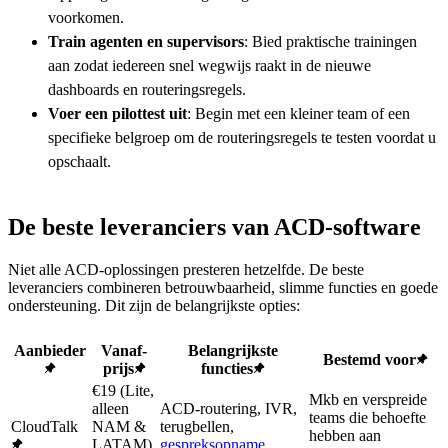
voorkomen.
Train agenten en supervisors
: Bied praktische trainingen
aan zodat iedereen snel wegwijs raakt in de nieuwe
dashboards en routeringsregels.
Voer een pilottest uit
: Begin met een kleiner team of een
specifieke belgroep om de routeringsregels te testen voordat u
opschaalt.
De beste leveranciers van ACD-software
Niet alle ACD-oplossingen presteren hetzelfde. De beste
leveranciers combineren betrouwbaarheid, slimme functies en goede
ondersteuning. Dit zijn de belangrijkste opties:
Aanbieder
Vanaf-
Belangrijkste
Bestemd voor
prijs
functies
€19 (Lite,
Mkb en verspreide
alleen
ACD-routering, IVR,
teams die behoefte
CloudTalk
NAM &
terugbellen,
hebben aan
LATAM),
gespreksopname
,