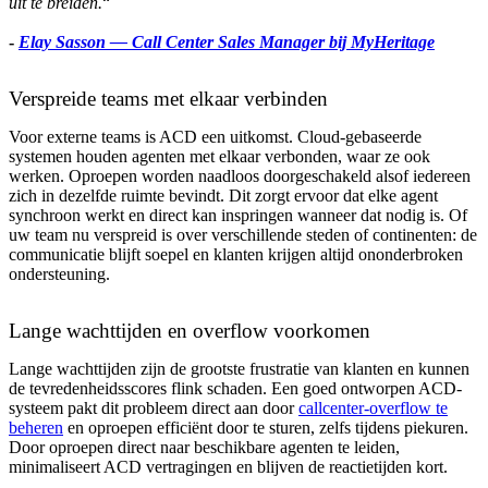
uit te breiden
.
“
-
Elay Sasson — Call Center Sales Manager bij MyHeritage
Verspreide teams met elkaar verbinden
Voor externe teams is ACD een uitkomst. Cloud-gebaseerde
systemen houden agenten met elkaar verbonden, waar ze ook
werken. Oproepen worden naadloos doorgeschakeld alsof iedereen
zich in dezelfde ruimte bevindt. Dit zorgt ervoor dat elke agent
synchroon werkt en direct kan inspringen wanneer dat nodig is. Of
uw team nu verspreid is over verschillende steden of continenten: de
communicatie blijft soepel en klanten krijgen altijd ononderbroken
ondersteuning.
Lange wachttijden en overflow voorkomen
Lange wachttijden zijn de grootste frustratie van klanten en kunnen
de tevredenheidsscores flink schaden. Een goed ontworpen ACD-
systeem pakt dit probleem direct aan door
callcenter-overflow te
beheren
en oproepen efficiënt door te sturen, zelfs tijdens piekuren.
Door oproepen direct naar beschikbare agenten te leiden,
minimaliseert ACD vertragingen en blijven de reactietijden kort.