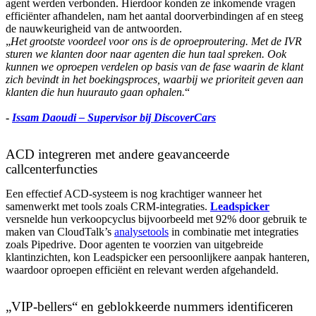
agent werden verbonden. Hierdoor konden ze inkomende vragen
efficiënter afhandelen, nam het aantal doorverbindingen af en steeg
de nauwkeurigheid van de antwoorden.
„
Het grootste voordeel voor ons is de oproeproutering. Met de IVR
sturen we klanten door naar agenten die hun taal spreken. Ook
kunnen we oproepen verdelen op basis van de fase waarin de klant
zich bevindt in het boekingsproces, waarbij we prioriteit geven aan
klanten die hun huurauto gaan ophalen.
“
-
Issam Daoudi – Supervisor bij DiscoverCars
ACD integreren met andere geavanceerde
callcenterfuncties
Een effectief ACD-systeem is nog krachtiger wanneer het
samenwerkt met tools zoals CRM-integraties.
Leadspicker
versnelde hun verkoopcyclus bijvoorbeeld met 92% door gebruik te
maken van CloudTalk’s
analysetools
in combinatie met integraties
zoals Pipedrive. Door agenten te voorzien van uitgebreide
klantinzichten, kon Leadspicker een persoonlijkere aanpak hanteren,
waardoor oproepen efficiënt en relevant werden afgehandeld.
„VIP-bellers“ en geblokkeerde nummers identificeren