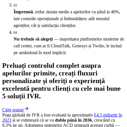
03
Împreună
, reduc durata medie a apelurilor cu până la 40%,
taie costurile operaționale și îmbunătățesc atât moralul
agenților, cât și satisfacția clienților.
04
Nu trebuie să alegeți
— majoritatea platformelor moderne de
call center, cum ar fi CloudTalk, Genesys și Twilio, le includ
pe amândouă în mod implicit.
Preluați controlul complet asupra
apelurilor primite, creați fluxuri
personalizate și oferiți o experiență
excelentă pentru clienți cu cele mai bune
5 soluții IVR.
Citiți gratuit
Piața globală de IVR a fost evaluată la aproximativ
€4.5 miliarde în
2023
și se estimează că se va
dubla până în 2036
, crescând cu
6.5% pe an. Adoptarea sistemelor ACD urmează aceeași curbă —