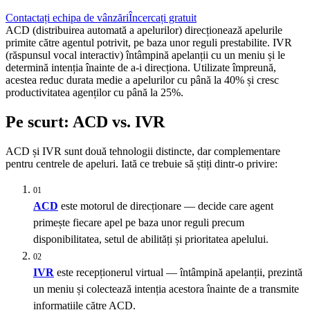
Contactați echipa de vânzări
Încercați gratuit
ACD (distribuirea automată a apelurilor) direcționează apelurile
primite către agentul potrivit, pe baza unor reguli prestabilite. IVR
(răspunsul vocal interactiv) întâmpină apelanții cu un meniu și le
determină intenția înainte de a-i direcționa. Utilizate împreună,
acestea reduc durata medie a apelurilor cu până la 40% și cresc
productivitatea agenților cu până la 25%.
Pe scurt: ACD vs. IVR
ACD și IVR sunt două tehnologii distincte, dar complementare
pentru centrele de apeluri. Iată ce trebuie să știți dintr-o privire:
01
ACD
este motorul de direcționare — decide care agent
primește fiecare apel pe baza unor reguli precum
disponibilitatea, setul de abilități și prioritatea apelului.
02
IVR
este recepționerul virtual — întâmpină apelanții, prezintă
un meniu și colectează intenția acestora înainte de a transmite
informațiile către ACD.