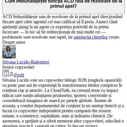
Cum îmbunătățește funcția ACD rata de rezolvare de la
primul apel?
ACD îmbunătățește rata de rezolvare de la primul apel direcționând
fiecare apel către agentul cel mai calificat să îl preia. Atunci când
apelanții ajung la un agent cu expertiza potrivită de la prima
încercare — în loc să fie redirecționați de mai multe ori —
problemele sunt rezolvate mai rapid, iar
satisfacția clienților
crește.
Despre autor
Silvana Lucido-Balestrieri
Senior copywriter
Profil
Silvana Lucido este un copywriter bilingv B2B (engleză–spaniolă)
cu peste șase ani de experiență în transformarea ideilor complexe în
conținut clar și atractiv. La CloudTalk, ea creează texte cu impact
ridicat care susțin adoptarea produselor, sporesc conversiile și
consolidează imaginea de marcă pe piețele globale. Înainte de
aceasta, a condus departamentul de conținut la un startup fintech și a
lucrat ca copywriter independent pentru companii din resurse
umane, e-commerce, ospitalitate, auto și industria chimică. De
asemenea, a sprijinit și a oferit mentorat altor copywriteri, aducând o
abordare practică, centrată pe cititor, în fiecare proiect.