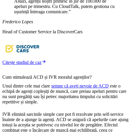
Astăzi, agenții noștri primesc în jur de 100.000 de
apeluri pe trimestru. Cu CloudTalk, putem gestiona cu
ușurință întreaga comunicare.”
Frederico Lopes
Head of Customer Service la DiscoverCars
Citește studiul de caz
Cum stimulează ACD și IVR moralul agenților?
Unul dintre cele mai clare
semne că aveți nevoie de ACD
este o
echipă de agenți copleșiți de muncă, care preiau apeluri pentru care
nu sunt pregătiți sau își petrec majoritatea timpului cu solicitări
repetitive și simple.
IVR elimină sarcinile simple care pot fi rezolvate prin self-service
înainte de a ajunge la agenți. ACD se asigură că apelurile care ajung
totuși la aceștia se potrivesc cu nivelul lor de pregătire. Efectul
combinat este o încărcare de muncă mai echilibrată, ceea ce