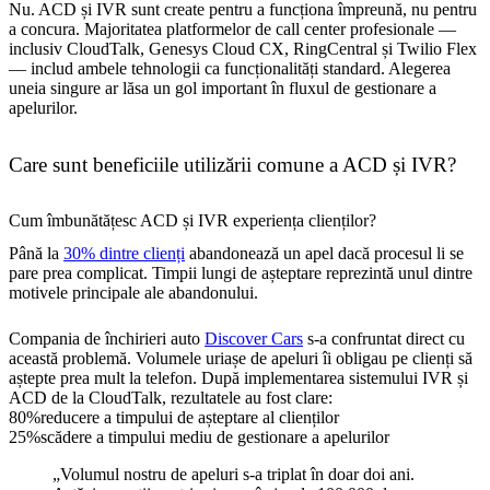
Nu. ACD și IVR sunt create pentru a funcționa împreună, nu pentru
a concura. Majoritatea platformelor de call center profesionale —
inclusiv CloudTalk, Genesys Cloud CX, RingCentral și Twilio Flex
— includ ambele tehnologii ca funcționalități standard. Alegerea
uneia singure ar lăsa un gol important în fluxul de gestionare a
apelurilor.
Care sunt beneficiile utilizării comune a ACD și IVR?
Cum îmbunătățesc ACD și IVR experiența clienților?
Până la
30% dintre clienți
abandonează un apel dacă procesul li se
pare prea complicat. Timpii lungi de așteptare reprezintă unul dintre
motivele principale ale abandonului.
Compania de închirieri auto
Discover Cars
s-a confruntat direct cu
această problemă. Volumele uriașe de apeluri îi obligau pe clienți să
aștepte prea mult la telefon. După implementarea sistemului IVR și
ACD de la CloudTalk, rezultatele au fost clare:
80%
reducere a timpului de așteptare al clienților
25%
scădere a timpului mediu de gestionare a apelurilor
„Volumul nostru de apeluri s-a triplat în doar doi ani.