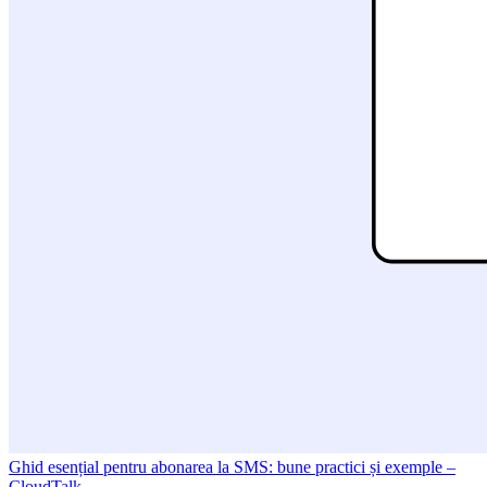
Ghid esențial pentru abonarea la SMS: bune practici și exemple –
CloudTalk