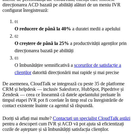
direcționarea ACD bazată pe abilități alături de un meniu IVR
configurat înregistrează:
01
O reducere de până la 40%
a duratei medii a apelului
02
O creștere de până la 25%
a productivității agenților prin
direcționarea bazată pe abilități
03
O îmbunătățire semnificativă a
scorurilor de satisfacție a
clienților
datorită direcționării mai rapide și mai precise
De asemenea, CloudTalk se integrează cu peste 35 de platforme
CRM și helpdesk — inclusiv Salesforce, HubSpot, Pipedrive și
Zendesk — ceea ce înseamnă că datele apelantului preluate în
timpul etapei IVR pot fi corelate în timp real cu înregistrările de
contact existente înainte ca agentul să răspundă.
Doriți să aflați mai multe?
Contactați un specialist CloudTalk astăzi
pentru a descoperi cum IVR și ACD vă pot ajuta să eficientizați
cozile de așteptare și să îmbunătățiți satisfacția clienților.