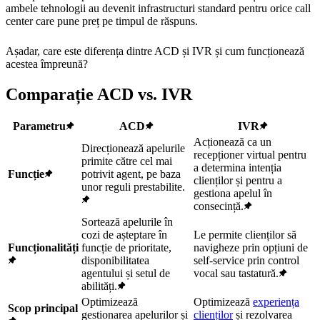
ambele tehnologii au devenit infrastructuri standard pentru orice call
center care pune preț pe timpul de răspuns.
Așadar, care este diferența dintre ACD și IVR și cum funcționează
acestea împreună?
Comparație ACD vs. IVR
Parametru
ACD
IVR
Acționează ca un
Direcționează apelurile
recepționer virtual pentru
primite către cel mai
a determina intenția
Funcție
potrivit agent, pe baza
clienților și pentru a
unor reguli prestabilite.
gestiona apelul în
consecință.
Sortează apelurile în
cozi de așteptare în
Le permite clienților să
Funcționalități
funcție de prioritate,
navigheze prin opțiuni de
disponibilitatea
self-service prin control
agentului și setul de
vocal sau tastatură.
abilități.
Optimizează
Optimizează
experiența
Scop principal
gestionarea apelurilor și
clienților
și rezolvarea