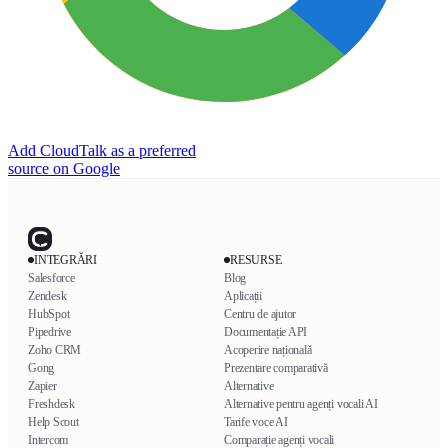
Add CloudTalk as a preferred
source on Google
INTEGRĂRI
RESURSE
Salesforce
Blog
Zendesk
Aplicații
HubSpot
Centru de ajutor
Pipedrive
Documentație API
Zoho CRM
Acoperire națională
Gong
Prezentare comparativă
Zapier
Alternative
Freshdesk
Alternative pentru agenți vocali AI
Help Scout
Tarife voce AI
Intercom
Comparație agenți vocali