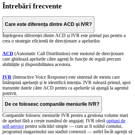
Întrebări frecvente
Care este diferența dintre ACD și IVR?
Înțelegerea diferenței dintre ACD și IVR este primul pas pentru a
crea o strategie eficientă de direcționare a apelurilor.
ACD
(Automatic Call Distribution) este motorul de direcționare
care ghidează apelurile către agenți în funcție de reguli precum
abilitățile și disponibilitatea acestora.
IVR
(Interactive Voice Response) este sistemul de meniu care
întâmpină apelanții și le identifică intenția. IVR rulează primul, apoi
transmite datele către ACD pentru ca apelurile să ajungă la agentul
potrivit.
De ce folosesc companiile meniurile IVR?
Companiile folosesc meniurile IVR pentru a gestiona volume mari
de apeluri fără a crește numărul de angajați. IVR oferă
opțiuni de
self-service
pentru solicitări simple — cum ar fi soldul contului,
programul magazinului sau stadiul comenzii — astfel încât agenții să