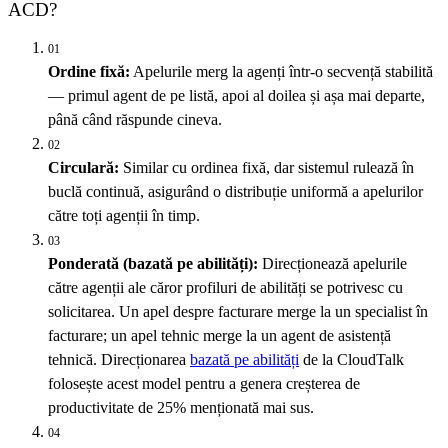
ACD?
01
Ordine fixă:
Apelurile merg la agenți într-o secvență stabilită
— primul agent de pe listă, apoi al doilea și așa mai departe,
până când răspunde cineva.
02
Circulară:
Similar cu ordinea fixă, dar sistemul rulează în
buclă continuă, asigurând o distribuție uniformă a apelurilor
către toți agenții în timp.
03
Ponderată (bazată pe abilități):
Direcționează apelurile
către agenții ale căror profiluri de abilități se potrivesc cu
solicitarea. Un apel despre facturare merge la un specialist în
facturare; un apel tehnic merge la un agent de asistență
tehnică. Direcționarea
bazată pe abilități
de la CloudTalk
folosește acest model pentru a genera creșterea de
productivitate de 25% menționată mai sus.
04