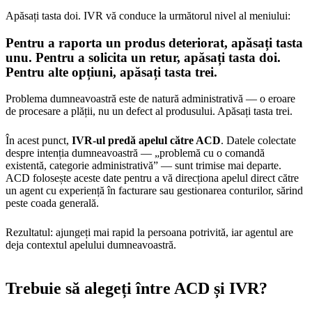
Apăsați tasta doi. IVR vă conduce la următorul nivel al meniului:
Pentru a raporta un produs deteriorat, apăsați tasta
unu. Pentru a solicita un retur, apăsați tasta doi.
Pentru alte opțiuni, apăsați tasta trei.
Problema dumneavoastră este de natură administrativă — o eroare
de procesare a plății, nu un defect al produsului. Apăsați tasta trei.
În acest punct,
IVR-ul predă apelul către ACD
. Datele colectate
despre intenția dumneavoastră — „problemă cu o comandă
existentă, categorie administrativă” — sunt trimise mai departe.
ACD folosește aceste date pentru a vă direcționa apelul direct către
un agent cu experiență în facturare sau gestionarea conturilor, sărind
peste coada generală.
Rezultatul: ajungeți mai rapid la persoana potrivită, iar agentul are
deja contextul apelului dumneavoastră.
Trebuie să alegeți între ACD și IVR?