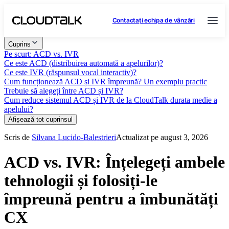
Contactați echipa de vânzări
Cuprins
Pe scurt: ACD vs. IVR
Ce este ACD (distribuirea automată a apelurilor)?
Ce este IVR (răspunsul vocal interactiv)?
Cum funcționează ACD și IVR împreună? Un exemplu practic
Trebuie să alegeți între ACD și IVR?
Cum reduce sistemul ACD și IVR de la CloudTalk durata medie a
apelului?
Afișează tot cuprinsul
Scris de
Silvana Lucido-Balestrieri
Actualizat pe august 3, 2026
ACD vs. IVR: Înțelegeți ambele
tehnologii și folosiți-le
împreună pentru a îmbunătăți
CX