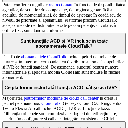
Puteți configura reguli de
redirecționare
în funcție de disponibilitatea
agenților, de setul lor de competențe, de originea geografică a
apelului, de momentul zilei, de timpul de așteptare în coadă sau de
nivelul de prioritate al apelantului. Platforme precum CloudTalk
acceptă metode de distribuție bazate pe competențe, circulare, în
ordine fixă, simultane și uniforme.
Sunt funcțiile ACD și IVR incluse în toate
abonamentele CloudTalk?
Da. Toate
abonamentele CloudTalk
includ apeluri nelimitate de
intrare și în interiorul companiei, cu distribuire automată a apelurilor
și IVR ca funcții standard. De asemenea, suportul pentru numere
internaționale și aplicația mobilă CloudTalk sunt incluse în fiecare
abonament.
Ce platforme includ atât funcția ACD, cât și cea IVR?
Majoritatea
platformelor moderne de cloud call center
le oferă la
pachet pe amândouă.
CloudTalk
, Genesys Cloud CX, RingCentral,
Twilio Flex și Aircall includ ACD și IVR ca funcții de bază.
Diferențiatorii cheie sunt complexitatea logicii de redirecționare,
ușurința în configurare și calitatea integrării cu sistemele CRM.