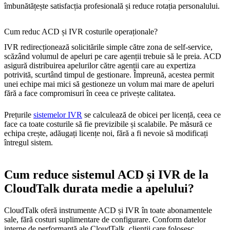
îmbunătățește satisfacția profesională și reduce rotația personalului.
Cum reduc ACD și IVR costurile operaționale?
IVR redirecționează solicitările simple către zona de self-service,
scăzând volumul de apeluri pe care agenții trebuie să le preia. ACD
asigură distribuirea apelurilor către agenții care au expertiza
potrivită, scurtând timpul de gestionare. Împreună, acestea permit
unei echipe mai mici să gestioneze un volum mai mare de apeluri
fără a face compromisuri în ceea ce privește calitatea.
Prețurile
sistemelor IVR
se calculează de obicei per licență, ceea ce
face ca toate costurile să fie previzibile și scalabile. Pe măsură ce
echipa crește, adăugați licențe noi, fără a fi nevoie să modificați
întregul sistem.
Cum reduce sistemul ACD și IVR de la
CloudTalk durata medie a apelului?
CloudTalk oferă instrumente ACD și IVR în toate abonamentele
sale, fără costuri suplimentare de configurare. Conform datelor
interne de performanță ale CloudTalk, clienții care folosesc