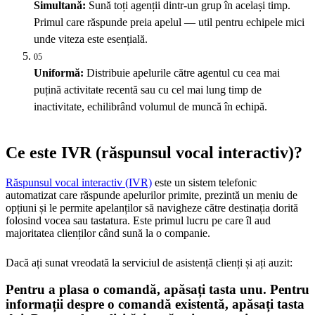
Simultană:
Sună toți agenții dintr-un grup în același timp.
Primul care răspunde preia apelul — util pentru echipele mici
unde viteza este esențială.
05
Uniformă:
Distribuie apelurile către agentul cu cea mai
puțină activitate recentă sau cu cel mai lung timp de
inactivitate, echilibrând volumul de muncă în echipă.
Ce este IVR (răspunsul vocal interactiv)?
Răspunsul vocal interactiv (IVR)
este un sistem telefonic
automatizat care răspunde apelurilor primite, prezintă un meniu de
opțiuni și le permite apelanților să navigheze către destinația dorită
folosind vocea sau tastatura. Este primul lucru pe care îl aud
majoritatea clienților când sună la o companie.
Dacă ați sunat vreodată la serviciul de asistență clienți și ați auzit:
Pentru a plasa o comandă, apăsați tasta unu. Pentru
informații despre o comandă existentă, apăsați tasta