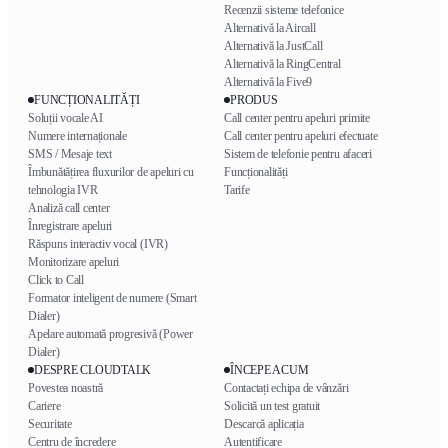
Recenzii sisteme telefonice
Alternativă la Aircall
Alternativă la JustCall
Alternativă la RingCentral
Alternativă la Five9
FUNCȚIONALITĂȚI
PRODUS
Soluții vocale AI
Call center pentru apeluri primite
Numere internaționale
Call center pentru apeluri efectuate
SMS / Mesaje text
Sistem de telefonie pentru afaceri
Îmbunătățirea fluxurilor de apeluri cu
Funcționalități
tehnologia IVR
Tarife
Analiză call center
Înregistrare apeluri
Răspuns interactiv vocal (IVR)
Monitorizare apeluri
Click to Call
Formator inteligent de numere (Smart
Dialer)
Apelare automată progresivă (Power
Dialer)
DESPRE CLOUDTALK
ÎNCEPE ACUM
Povestea noastră
Contactați echipa de vânzări
Cariere
Solicită un test gratuit
Securitate
Descarcă aplicația
Centru de încredere
Autentificare