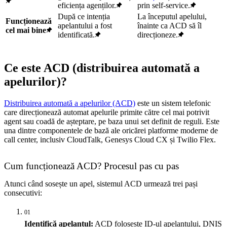
eficiența agenților.
prin self-service.
După ce intenția
La începutul apelului,
Funcționează
apelantului a fost
înainte ca ACD să îl
cel mai bine
identificată.
direcționeze.
Ce este ACD (distribuirea automată a
apelurilor)?
Distribuirea automată a apelurilor (ACD)
este un sistem telefonic
care direcționează automat apelurile primite către cel mai potrivit
agent sau coadă de așteptare, pe baza unui set definit de reguli. Este
una dintre componentele de bază ale oricărei platforme moderne de
call center, inclusiv CloudTalk, Genesys Cloud CX și Twilio Flex.
Cum funcționează ACD? Procesul pas cu pas
Atunci când sosește un apel, sistemul ACD urmează trei pași
consecutivi:
01
Identifică apelantul:
ACD folosește ID-ul apelantului, DNIS