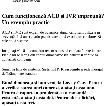
Sursă: fastcall.com
Cum funcționează ACD și IVR împreună?
Un exemplu practic
ACD și IVR sunt extrem de puternice atunci când sunt utilizate în
secvență. Iată un scenariu practic care arată exact cum colaborează
cele două sisteme.
Imaginați-vă că ați cumpărat recent o mașină cu plata în rate lunare.
Plățile nu se retrag din contul dumneavoastră bancar și trebuie să
contactați compania.
Sunați la linia de asistență.
Sistemul IVR răspunde
și redă mesajul
de întâmpinare standard:
Bună dimineața și bun venit la Lovely Cars. Pentru
a verifica starea unei comenzi, apăsați tasta unu.
Pentru a raporta o problemă cu o comandă
existentă, apăsați tasta doi. Pentru alte solicitări,
apăsați tasta trei.