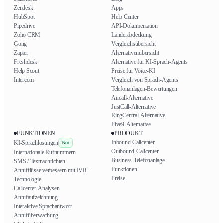
Zendesk
Apps
HubSpot
Help Center
Pipedrive
API-Dokumentation
Zoho CRM
Länderabdeckung
Gong
Vergleichsübersicht
Zapier
Alternativenübersicht
Freshdesk
Alternative für KI-Sprach-Agents
Help Scout
Preise für Voice-KI
Intercom
Vergleich von Sprach-Agents
Telefonanlagen-Bewertungen
Aircall-Alternative
JustCall-Alternative
RingCentral-Alternative
Five9-Alternative
FUNKTIONEN
PRODUKT
Inbound-Callcenter
KI-Sprachlösungen
Neu
Outbound-Callcenter
Internationale Rufnummern
Business-Telefonanlage
SMS / Textnachrichten
Funktionen
Anrufflüsse verbessern mit IVR-
Preise
Technologie
Callcenter-Analysen
Anrufaufzeichnung
Interaktive Sprachantwort
Anrufüberwachung