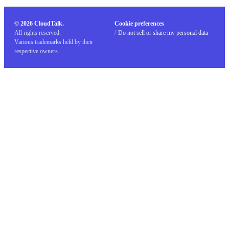
© 2026 CloudTalk.
Cookie preferences
All rights reserved.
/
Do not sell or share my personal data
Various trademarks held by their
respective owners.