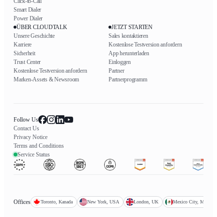
Click-to-Call
Smart Dialer
Power Dialer
ÜBER CLOUDTALK
JETZT STARTEN
Unsere Geschichte
Sales kontaktieren
Karriere
Kostenlose Testversion anfordern
Sicherheit
App herunterladen
Trust Center
Einloggen
Kostenlose Testversion anfordern
Partner
Marken-Assets & Newsroom
Partnerprogramm
Follow Us
Contact Us
Privacy Notice
Terms and Conditions
Service Status
Offices
Toronto, Kanada
New York, USA
London, UK
Mexico City, Mexiko